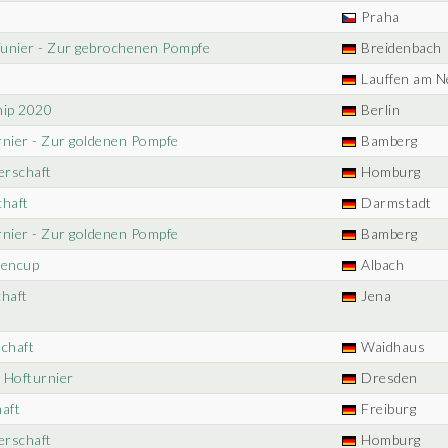
Praha
Tunier - Zur gebrochenen Pompfe
Breidenbach
Lauffen am N
ip 2020
Berlin
rnier - Zur goldenen Pompfe
Bamberg
erschaft
Homburg
chaft
Darmstadt
rnier - Zur goldenen Pompfe
Bamberg
chencup
Albach
chaft
Jena
schaft
Waidhaus
s Hofturnier
Dresden
aft
Freiburg
erschaft
Homburg