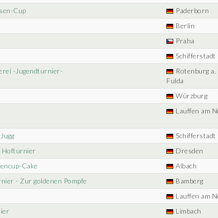
asen-Cup
Paderborn
Berlin
Praha
Schifferstadt
erei -Jugendturnier-
Rotenburg a. 
Fulda
Würzburg
Lauffen am N
 Jugg
Schifferstadt
s Hofturnier
Dresden
lchencup-Cake
Albach
rnier - Zur goldenen Pompfe
Bamberg
Lauffen am N
ier
Limbach