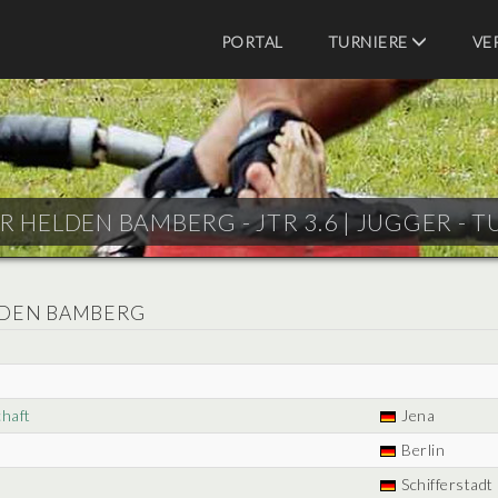
PORTAL
TURNIERE
VE
 HELDEN BAMBERG - JTR 3.6 |
JUGGER - T
LDEN BAMBERG
chaft
Jena
Berlin
Schifferstadt