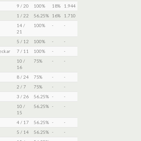
9 / 20
100%
18%
1.944
1 / 22
56.25%
16%
1.710
14 /
100%
-
-
21
5 / 12
100%
-
-
eckar
7 / 11
100%
-
-
10 /
75%
-
-
16
8 / 24
75%
-
-
2 / 7
75%
-
-
3 / 26
56.25%
-
-
10 /
56.25%
-
-
15
4 / 17
56.25%
-
-
5 / 14
56.25%
-
-