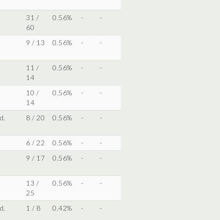
31 /
0.56%
-
-
60
9 / 13
0.56%
-
-
11 /
0.56%
-
-
14
10 /
0.56%
-
-
14
d.
8 / 20
0.56%
-
-
6 / 22
0.56%
-
-
9 / 17
0.56%
-
-
13 /
0.56%
-
-
25
d.
1 / 8
0.42%
-
-