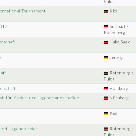
Fulda
nternational Tournament
Kiel
2017
Sulzbach-
Rosenberg
erschaft
Halle Saale
e
Leipzig
aft
Rotenburg a. 
Fulda
erschaft
Homburg
aft für Kinder- und Jugendmannschaften -
Nürnberg
Kiel
erei -Jugendturnier-
Rotenburg a. 
Fulda