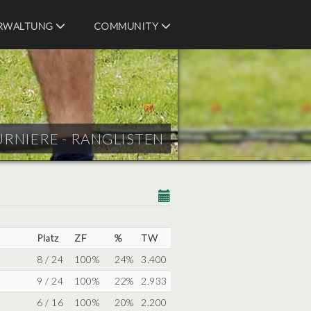
RWALTUNG
COMMUNITY
URNIERE - RANGLISTEN
Platz
ZF
%
TW
8 / 24
100%
24%
3.400
9 / 24
100%
22%
2.933
6 / 16
100%
20%
2.200