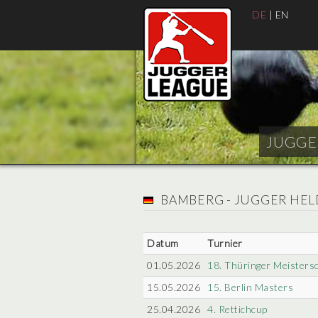
DE
|
EN
JUGGER
BAMBERG - JUGGER HE
Datum
Turnier
01.05.2026
18. Thüringer Meisters
15.05.2026
15. Berlin Masters
25.04.2026
4. Rettichcup