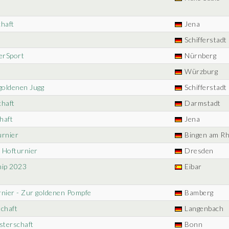
chaft
Jena
Schifferstadt
erSport
Nürnberg
Würzburg
goldenen Jugg
Schifferstadt
chaft
Darmstadt
haft
Jena
urnier
Bingen am Rh
s Hofturnier
Dresden
ip 2023
Eibar
rnier - Zur goldenen Pompfe
Bamberg
schaft
Langenbach
sterschaft
Bonn