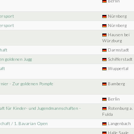
Berlin
ersport
Nürnberg
ersport
Nürnberg
Hausen bei
Würzburg
haft
Darmstadt
en goldenen Jugg
Schifferstadt
aft
Wuppertal
rnier - Zur goldenen Pompfe
Bamberg
Berlin
aft für Kinder- und Jugendmannschaften -
Rotenburg a. 
Fulda
chaft / 1. Bavarian Open
Langenbach
Halle Saale