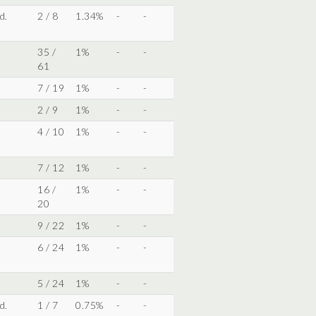
d.
2 / 8
1.34%
-
-
35 /
1%
-
-
61
7 / 19
1%
-
-
2 / 9
1%
-
-
4 / 10
1%
-
-
7 / 12
1%
-
-
16 /
1%
-
-
20
9 / 22
1%
-
-
6 / 24
1%
-
-
5 / 24
1%
-
-
d.
1 / 7
0.75%
-
-