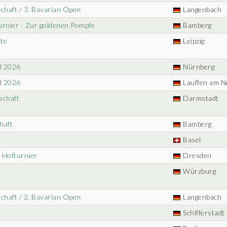
chaft / 3. Bavarian Open
Langenbach
urnier - Zur goldenen Pompfe
Bamberg
hte
Leipzig
d 2026
Nürnberg
d 2026
Lauffen am N
schaft
Darmstadt
haft
Bamberg
Basel
s Hofturnier
Dresden
Würzburg
chaft / 2. Bavarian Open
Langenbach
Schifferstadt