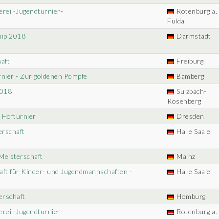
erei -Jugendturnier-
Rotenburg a. 
Fulda
ip 2018
Darmstadt
aft
Freiburg
rnier - Zur goldenen Pompfe
Bamberg
2018
Sulzbach-
Rosenberg
s Hofturnier
Dresden
erschaft
Halle Saale
 Meisterschaft
Mainz
aft für Kinder- und Jugendmannschaften -
Halle Saale
erschaft
Homburg
erei -Jugendturnier-
Rotenburg a. 