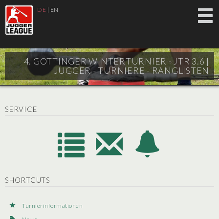
DE
|
EN
4. GÖTTINGER WINTERTURNIER - JTR 3.6 |
JUGGER - TURNIERE - RANGLISTEN
SERVICE
SHORTCUTS
Turnierinformationen