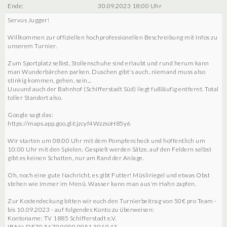
Ende:
30.09.2023 18:00 Uhr
Servus Jugger!
Willkommen zur offiziellen hochprofessionellen Beschreibung mit Infos zu
unserem Turnier.
Zum Sportplatz selbst, Stollenschuhe sind erlaubt und rund herum kann
man Wunderbärchen parken. Duschen gibt's auch, niemand muss also
stinkig kommen, gehen, sein...
Uuuund auch der Bahnhof (Schifferstadt Süd) liegt fußläufig entfernt. Total
toller Standort also.
Google sagt das:
https://maps.app.goo.gl/cjzcyf4WzzsoH85y6
Wir starten um 08:00 Uhr mit dem Pompfencheck und hoffentlich um
10:00 Uhr mit den Spielen. Gespielt werden Sätze, auf den Feldern selbst
gibt es keinen Schatten, nur am Rand der Anlage.
Oh, noch eine gute Nachricht, es gibt Futter! Müsliriegel und etwas Obst
stehen wie immer im Menü. Wasser kann man aus'm Hahn zapfen.
Zur Kostendeckung bitten wir euch den Turnierbeitrag von 50€ pro Team -
bis 10.09.2023 - auf folgendes Konto zu überweisen:
Kontoname: TV 1885 Schifferstadt e.V.
IBAN: DE70 5479 0000 0051 3019 43