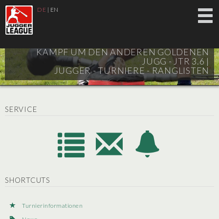
DE
|
EN
KAMPF UM DEN ANDEREN GOLDENEN
JUGG - JTR 3.6 |
JUGGER - TURNIERE - RANGLISTEN
SERVICE
SHORTCUTS
Turnierinformationen