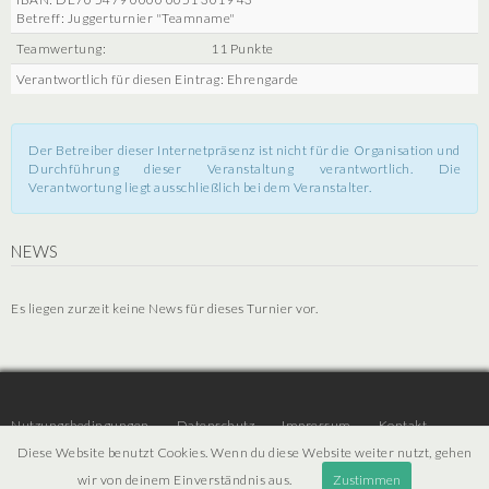
Betreff: Juggerturnier "Teamname"
Teamwertung:
11 Punkte
Verantwortlich für diesen Eintrag: Ehrengarde
Der Betreiber dieser Internetpräsenz ist nicht für die Organisation und
Durchführung dieser Veranstaltung verantwortlich. Die
Verantwortung liegt ausschließlich bei dem Veranstalter.
NEWS
Es liegen zurzeit keine News für dieses Turnier vor.
Nutzungsbedingungen
Datenschutz
Impressum
Kontakt
Diese Website benutzt Cookies. Wenn du diese Website weiter nutzt, gehen
wir von deinem Einverständnis aus.
Zustimmen