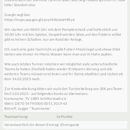
toller Standort also.
Google sagt das:
https://maps.app.goo.gl/cjzcyf4WzzsoH85y6
Wir starten um 08:00 Uhr mit dem Pompfencheck und hoffentlich um
10:00 Uhr mit den Spielen. Gespielt werden Sätze, auf den Feldern selbst
gibt es keinen Schatten, nur am Rand der Anlage.
Oh, noch eine gute Nachricht, es gibt Futter! Müsliriegel und etwas Obst
stehen wie immer im Menü. Wasser kann man aus'm Hahn zapfen.
Wie auch letztes Turnier möchten wir möglichst viele unterschiedliche
Teams da haben. Deshalb haben wieder Erstteams Vorrang und alle
weiteren Teams müssen erst knien und ihr Steine abzählen und rücken ab
dem 14.02.2023 nach.
Zur Kostendeckung bitten wir euch den Turnierbeitrag von 30€ pro Team -
bis 01.03.2023 - auf folgendes Konto zu überweisen:
Kontoname: TV 1885 Schifferstadt e.V.
IBAN: DE70 5479 0000 0051 3019 43
Betreff: Jugger "Teamname"
Teamwertung:
16 Punkte
Verantwortlich für diesen Eintrag: Ehrengarde