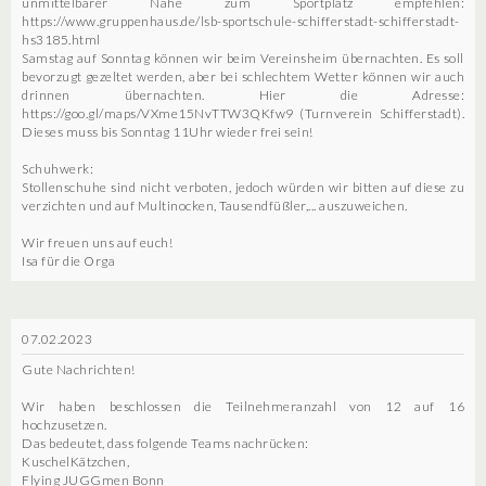
unmittelbarer Nähe zum Sportplatz empfehlen:
https://www.gruppenhaus.de/lsb-sportschule-schifferstadt-schifferstadt-
hs3185.html
Samstag auf Sonntag können wir beim Vereinsheim übernachten. Es soll
bevorzugt gezeltet werden, aber bei schlechtem Wetter können wir auch
drinnen übernachten. Hier die Adresse:
https://goo.gl/maps/VXme15NvTTW3QKfw9 (Turnverein Schifferstadt).
Dieses muss bis Sonntag 11Uhr wieder frei sein!
Schuhwerk:
Stollenschuhe sind nicht verboten, jedoch würden wir bitten auf diese zu
verzichten und auf Multinocken, Tausendfüßler,... auszuweichen.
Wir freuen uns auf euch!
Isa für die Orga
07.02.2023
Gute Nachrichten!
Wir haben beschlossen die Teilnehmeranzahl von 12 auf 16
hochzusetzen.
Das bedeutet, dass folgende Teams nachrücken:
KuschelKätzchen,
Flying JUGGmen Bonn