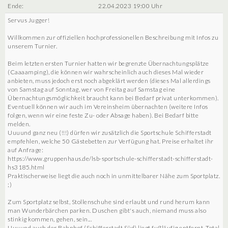
Ende:
22.04.2023 19:00 Uhr
Servus Jugger!
Willkommen zur offiziellen hochprofessionellen Beschreibung mit Infos zu
unserem Turnier.
Beim letzten ersten Turnier hatten wir begrenzte Übernachtungsplätze
(Caaaamping), die können wir wahrscheinlich auch dieses Mal wieder
anbieten, muss jedoch erst noch abgeklärt werden (dieses Mal allerdings
von Samstag auf Sonntag, wer von Freitag auf Samstag eine
Übernachtungsmöglichkeit braucht kann bei Bedarf privat unterkommen).
Eventuell können wir auch im Vereinsheim übernachten (weitere Infos
folgen, wenn wir eine feste Zu- oder Absage haben). Bei Bedarf bitte
melden.
Uuuund ganz neu (!!!) dürfen wir zusätzlich die Sportschule Schifferstadt
empfehlen, welche 50 Gästebetten zur Verfügung hat. Preise erhaltet ihr
auf Anfrage:
https://www.gruppenhaus.de/lsb-sportschule-schifferstadt-schifferstadt-
hs3185.html
Praktischerweise liegt die auch noch in unmittelbarer Nähe zum Sportplatz.
;)
Zum Sportplatz selbst, Stollenschuhe sind erlaubt und rund herum kann
man Wunderbärchen parken. Duschen gibt's auch, niemand muss also
stinkig kommen, gehen, sein...
Uuuund auch der Bahnhof (Schifferstadt Süd) liegt fußläufig entfernt. Total