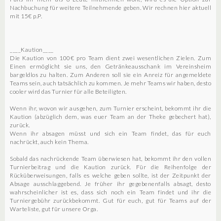
Nachbuchung für weitere Teilnehmende geben. Wir rechnen hier aktuell
mit 15€ p.P.
____Kaution____
Die Kaution von 100€ pro Team dient zwei wesentlichen Zielen. Zum
Einen ermöglicht sie uns, den Getränkeausschank im Vereinsheim
bargeldlos zu halten. Zum Anderen soll sie ein Anreiz für angemeldete
Teams sein, auch tatsächlich zu kommen. Je mehr Teams wir haben, desto
cooler wird das Turnier für alle Beteiligten.
Wenn ihr, wovon wir ausgehen, zum Turnier erscheint, bekommt ihr die
Kaution (abzüglich dem, was euer Team an der Theke gebechert hat),
zurück.
Wenn ihr absagen müsst und sich ein Team findet, das für euch
nachrückt, auch kein Thema.
Sobald das nachrückende Team überwiesen hat, bekommt ihr den vollen
Turnierbeitrag und die Kaution zurück. Für die Reihenfolge der
Rücküberweisungen, falls es welche geben sollte, ist der Zeitpunkt der
Absage ausschlaggebend. Je früher ihr gegebenenfalls absagt, desto
wahrscheinlicher ist es, dass sich noch ein Team findet und ihr die
Turniergebühr zurückbekommt. Gut für euch, gut für Teams auf der
Warteliste, gut für unsere Orga.