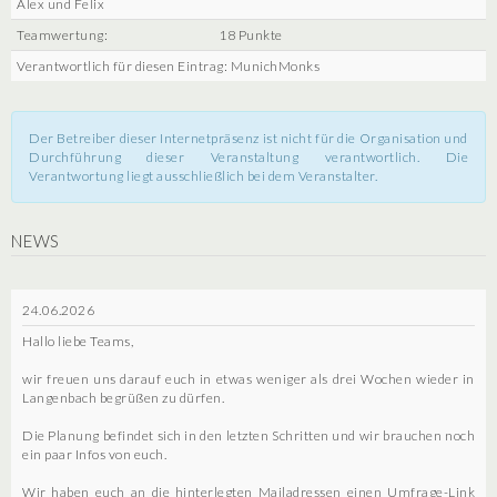
Alex und Felix
Teamwertung:
18 Punkte
Verantwortlich für diesen Eintrag: MunichMonks
Der Betreiber dieser Internetpräsenz ist nicht für die Organisation und
Durchführung dieser Veranstaltung verantwortlich. Die
Verantwortung liegt ausschließlich bei dem Veranstalter.
NEWS
24.06.2026
Hallo liebe Teams,
wir freuen uns darauf euch in etwas weniger als drei Wochen wieder in
Langenbach begrüßen zu dürfen.
Die Planung befindet sich in den letzten Schritten und wir brauchen noch
ein paar Infos von euch.
Wir haben euch an die hinterlegten Mailadressen einen Umfrage-Link