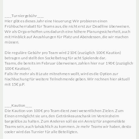
____Turniergebühr____
Hier gibt es dieses Jahr eine Neuerung: Wir probieren einen
Frühbucherrabatt für Teams aus, die nicht erst zur Deadline überweisen.
Wir als Orga erhoffen uns dadurch eine höhere Planungssicherheit, auch
mit Hinblick auf Anzahlungen für Platz und Abendessen, die wir machen
müssen.
Die reguläre Gebühr pro Team wird 210€ (zuzüglich 100€ Kaution)
betragen und stellt den Sockelbetrag für acht Spielende dar.
Teams, die bereits im Februar überweisen, zahlen hier nur 190€ (zuzüglich
100€ Kaution).
Falls ihr mehr als 8 Leute mitnehmen wollt, wird es die Option zur
Nachbuchung für weitere Teilnehmende geben. Wir rechnen hier aktuell
mit 15€ p.P.
____Kaution____
Die Kaution von 100€ pro Team dient zwei wesentlichen Zielen. Zum
Einen ermöglicht sie uns, den Getränkeausschank im Vereinsheim
bargeldlos zu halten. Zum Anderen soll sie ein Anreiz für angemeldete
Teams sein, auch tatsächlich zu kommen. Je mehr Teams wir haben, desto
cooler wird das Turnier für alle Beteiligten.