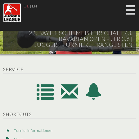
DE
|
EN
22. BAYERISCHE MEISTERSCHAFT / 3.
BAVARIAN OPEN - JTR 3.6 |
JUGGER - TURNIERE - RANGLISTEN
SERVICE
SHORTCUTS
Turnierinformationen