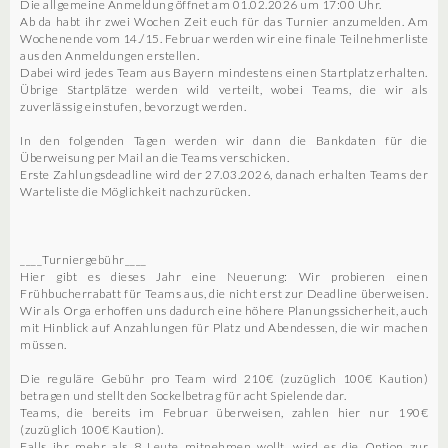
Die allgemeine Anmeldung öffnet am 01.02.2026 um 17:00 Uhr.
Ab da habt ihr zwei Wochen Zeit euch für das Turnier anzumelden. Am
Wochenende vom 14./15. Februar werden wir eine finale Teilnehmerliste
aus den Anmeldungen erstellen.
Dabei wird jedes Team aus Bayern mindestens einen Startplatz erhalten.
Übrige Startplätze werden wild verteilt, wobei Teams, die wir als
zuverlässig einstufen, bevorzugt werden.
In den folgenden Tagen werden wir dann die Bankdaten für die
Überweisung per Mail an die Teams verschicken.
Erste Zahlungsdeadline wird der 27.03.2026, danach erhalten Teams der
Warteliste die Möglichkeit nachzurücken.
____Turniergebühr____
Hier gibt es dieses Jahr eine Neuerung: Wir probieren einen
Frühbucherrabatt für Teams aus, die nicht erst zur Deadline überweisen.
Wir als Orga erhoffen uns dadurch eine höhere Planungssicherheit, auch
mit Hinblick auf Anzahlungen für Platz und Abendessen, die wir machen
müssen.
Die reguläre Gebühr pro Team wird 210€ (zuzüglich 100€ Kaution)
betragen und stellt den Sockelbetrag für acht Spielende dar.
Teams, die bereits im Februar überweisen, zahlen hier nur 190€
(zuzüglich 100€ Kaution).
Falls ihr mehr als 8 Leute mitnehmen wollt, wird es die Option zur