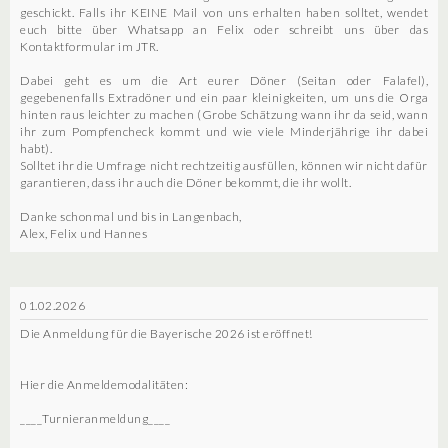
geschickt. Falls ihr KEINE Mail von uns erhalten haben solltet, wendet
euch bitte über Whatsapp an Felix oder schreibt uns über das
Kontaktformular im JTR.
Dabei geht es um die Art eurer Döner (Seitan oder Falafel),
gegebenenfalls Extradöner und ein paar kleinigkeiten, um uns die Orga
hinten raus leichter zu machen (Grobe Schätzung wann ihr da seid, wann
ihr zum Pompfencheck kommt und wie viele Minderjährige ihr dabei
habt).
Solltet ihr die Umfrage nicht rechtzeitig ausfüllen, können wir nicht dafür
garantieren, dass ihr auch die Döner bekommt, die ihr wollt.
Danke schonmal und bis in Langenbach,
Alex, Felix und Hannes
01.02.2026
Die Anmeldung für die Bayerische 2026 ist eröffnet!
Hier die Anmeldemodalitäten:
____Turnieranmeldung____