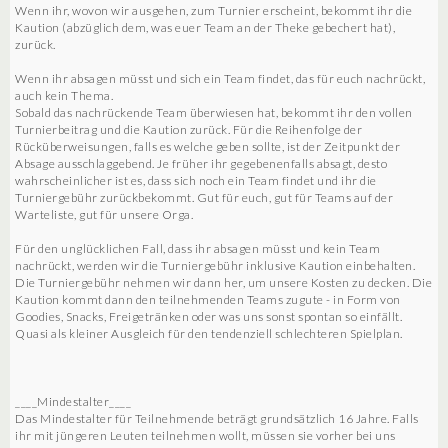
Wenn ihr, wovon wir ausgehen, zum Turnier erscheint, bekommt ihr die
Kaution (abzüglich dem, was euer Team an der Theke gebechert hat),
zurück.
Wenn ihr absagen müsst und sich ein Team findet, das für euch nachrückt,
auch kein Thema.
Sobald das nachrückende Team überwiesen hat, bekommt ihr den vollen
Turnierbeitrag und die Kaution zurück. Für die Reihenfolge der
Rücküberweisungen, falls es welche geben sollte, ist der Zeitpunkt der
Absage ausschlaggebend. Je früher ihr gegebenenfalls absagt, desto
wahrscheinlicher ist es, dass sich noch ein Team findet und ihr die
Turniergebühr zurückbekommt. Gut für euch, gut für Teams auf der
Warteliste, gut für unsere Orga.
Für den unglücklichen Fall, dass ihr absagen müsst und kein Team
nachrückt, werden wir die Turniergebühr inklusive Kaution einbehalten.
Die Turniergebühr nehmen wir dann her, um unsere Kosten zu decken. Die
Kaution kommt dann den teilnehmenden Teams zugute - in Form von
Goodies, Snacks, Freigetränken oder was uns sonst spontan so einfällt.
Quasi als kleiner Ausgleich für den tendenziell schlechteren Spielplan.
____Mindestalter____
Das Mindestalter für Teilnehmende beträgt grundsätzlich 16 Jahre. Falls
ihr mit jüngeren Leuten teilnehmen wollt, müssen sie vorher bei uns