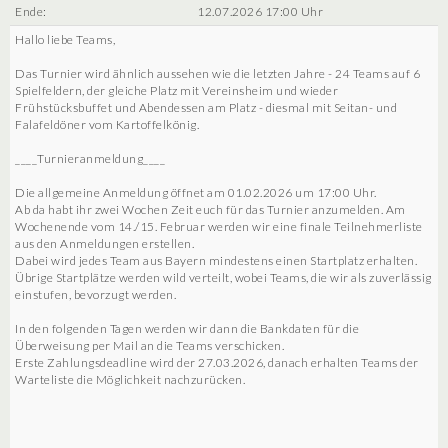
Ende:
12.07.2026 17:00 Uhr
Hallo liebe Teams,
Das Turnier wird ähnlich aussehen wie die letzten Jahre - 24 Teams auf 6
Spielfeldern, der gleiche Platz mit Vereinsheim und wieder
Frühstücksbuffet und Abendessen am Platz - diesmal mit Seitan- und
Falafeldöner vom Kartoffelkönig.
____Turnieranmeldung____
Die allgemeine Anmeldung öffnet am 01.02.2026 um 17:00 Uhr.
Ab da habt ihr zwei Wochen Zeit euch für das Turnier anzumelden. Am
Wochenende vom 14./15. Februar werden wir eine finale Teilnehmerliste
aus den Anmeldungen erstellen.
Dabei wird jedes Team aus Bayern mindestens einen Startplatz erhalten.
Übrige Startplätze werden wild verteilt, wobei Teams, die wir als zuverlässig
einstufen, bevorzugt werden.
In den folgenden Tagen werden wir dann die Bankdaten für die
Überweisung per Mail an die Teams verschicken.
Erste Zahlungsdeadline wird der 27.03.2026, danach erhalten Teams der
Warteliste die Möglichkeit nachzurücken.