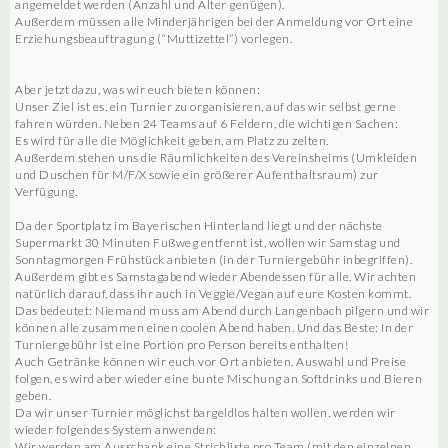
angemeldet werden (Anzahl und Alter genügen).
Außerdem müssen alle Minderjährigen bei der Anmeldung vor Ort eine
Erziehungsbeauftragung (“Muttizettel”) vorlegen.
Aber jetzt dazu, was wir euch bieten können:
Unser Ziel ist es, ein Turnier zu organisieren, auf das wir selbst gerne
fahren würden. Neben 24 Teams auf 6 Feldern, die wichtigen Sachen:
Es wird für alle die Möglichkeit geben, am Platz zu zelten.
Außerdem stehen uns die Räumlichkeiten des Vereinsheims (Umkleiden
und Duschen für M/F/X sowie ein größerer Aufenthaltsraum) zur
Verfügung.
Da der Sportplatz im Bayerischen Hinterland liegt und der nächste
Supermarkt 30 Minuten Fußweg entfernt ist, wollen wir Samstag und
Sonntagmorgen Frühstück anbieten (in der Turniergebühr inbegriffen).
Außerdem gibt es Samstagabend wieder Abendessen für alle. Wir achten
natürlich darauf, dass ihr auch in Veggie/Vegan auf eure Kosten kommt.
Das bedeutet: Niemand muss am Abend durch Langenbach pilgern und wir
können alle zusammen einen coolen Abend haben. Und das Beste: In der
Turniergebühr ist eine Portion pro Person bereits enthalten!
Auch Getränke können wir euch vor Ort anbieten. Auswahl und Preise
folgen, es wird aber wieder eine bunte Mischung an Softdrinks und Bieren
geben.
Da wir unser Turnier möglichst bargeldlos halten wollen, werden wir
wieder folgendes System anwenden:
Wir werden am Ausschank eine Strichliste pro Team (mit den einzelnen