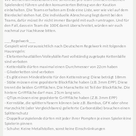
Spielenden) führen und den konsumierten Betrag von der Kaution
einbehalten. Die Teams erhalten am Ende eine Liste, wer wie viel auf dem
Bierdeckel stehen hat. Die individuelle Abrechnung liegt damit bei den
Teams, dafür müsst ihr nicht immer Bargeld mit euch rumtragen. Und für
den Fall, dass ein Team die 100€ damit überschreitet, würden wir euch
nochmal zur Nachkasse bitten.
____Regelwerk____
Gespielt wird voraussichtlich nach Deutschem Regelwerk mit folgenden
Hausregeln:
- Elefantenhautbällen/Volleybälle/fast vollständig zugetapte Kettenbälle
sind verboten
- Kettenbälle dürfen maximal einen Durchmesser von 22cm haben
- Gliederketten sind verboten
- Es gibt einen Mindestbreite für den Kettenstrang: Diese beträgt 18mm
- Stäbe müssen eine gepolsterte Blockfläche haben (z.B. 3mm EPP). Diese
trennt die beiden Griffflächen. Die Manschette ist Teil der Blockfläche. Die
hintere Grifffläche darf max. 25cm lang sein.
- QTips müssen eine gepolsterte Grifffläche haben (Z.B. 3mm EPP)
- Kernstäbe, die splittern/fasern können (wie z.B. Bambus, GFK oder ohne
Harzschicht (oder Vergleichbares) gelieferte Carbonstäbe) brauchen einen
Splitterschutz
- Doppelkurzspielende dürfen mit jeder ihrer Pompfen je einen Spieler/eine
Spielerin pinnen
- Schuhe: Keine Metallstollen, sonst keine Einschränkungen