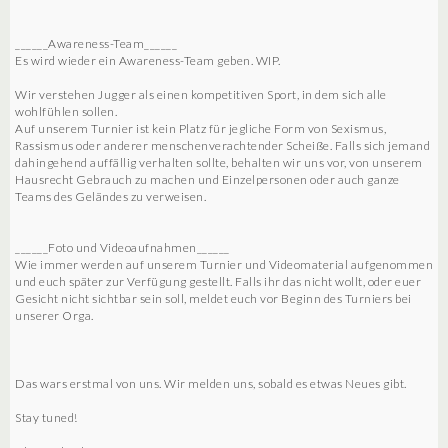
______Awareness-Team______
Es wird wieder ein Awareness-Team geben. WIP.
Wir verstehen Jugger als einen kompetitiven Sport, in dem sich alle
wohlfühlen sollen.
Auf unserem Turnier ist kein Platz für jegliche Form von Sexismus,
Rassismus oder anderer menschenverachtender Scheiße. Falls sich jemand
dahingehend auffällig verhalten sollte, behalten wir uns vor, von unserem
Hausrecht Gebrauch zu machen und Einzelpersonen oder auch ganze
Teams des Geländes zu verweisen.
______Foto und Videoaufnahmen______
Wie immer werden auf unserem Turnier und Videomaterial aufgenommen
und euch später zur Verfügung gestellt. Falls ihr das nicht wollt, oder euer
Gesicht nicht sichtbar sein soll, meldet euch vor Beginn des Turniers bei
unserer Orga.
Das wars erstmal von uns. Wir melden uns, sobald es etwas Neues gibt.
Stay tuned!