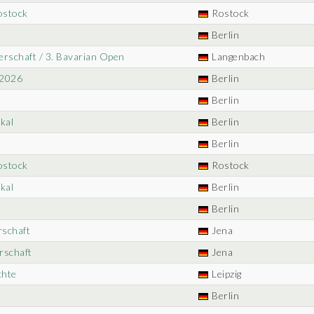
Rostock
Rostock
Berlin
erschaft / 3. Bavarian Open
Langenbach
 2026
Berlin
Berlin
kal
Berlin
Berlin
Rostock
Rostock
kal
Berlin
Berlin
rschaft
Jena
rschaft
Jena
chte
Leipzig
Berlin