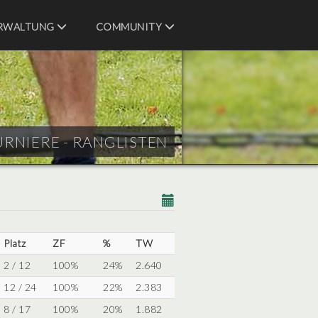
RWALTUNG
COMMUNITY
URNIERE - RANGLISTEN
Platz
ZF
%
TW
2 / 12
100%
24%
2.640
12 / 24
100%
22%
2.383
8 / 17
100%
20%
1.882