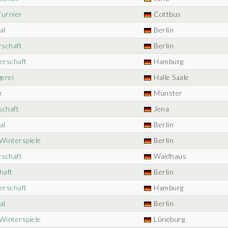
Turnier
Cottbus
al
Berlin
rschaft
Berlin
erschaft
Hamburg
gerei
Halle Saale
r
Münster
schaft
Jena
al
Berlin
 Winterspiele
Berlin
rschaft
Waidhaus
haft
Berlin
erschaft
Hamburg
al
Berlin
 Winterspiele
Lüneburg