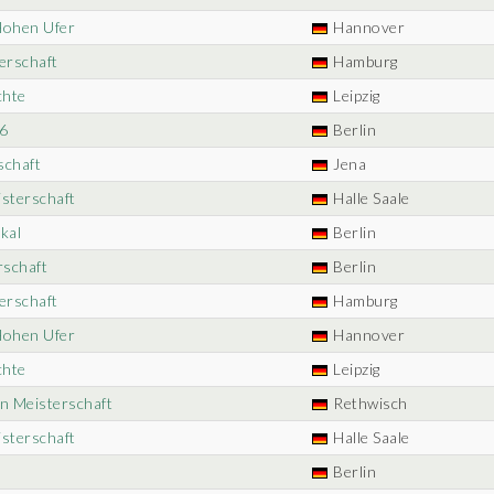
Hohen Ufer
Hannover
erschaft
Hamburg
chte
Leipzig
6
Berlin
schaft
Jena
isterschaft
Halle Saale
kal
Berlin
rschaft
Berlin
erschaft
Hamburg
Hohen Ufer
Hannover
chte
Leipzig
in Meisterschaft
Rethwisch
isterschaft
Halle Saale
Berlin