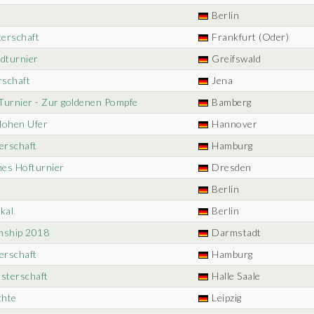
Berlin
terschaft
Frankfurt (Oder)
ndturnier
Greifswald
rschaft
Jena
Turnier - Zur goldenen Pompfe
Bamberg
Hohen Ufer
Hannover
erschaft
Hamburg
hes Hofturnier
Dresden
Berlin
kal
Berlin
nship 2018
Darmstadt
erschaft
Hamburg
isterschaft
Halle Saale
chte
Leipzig