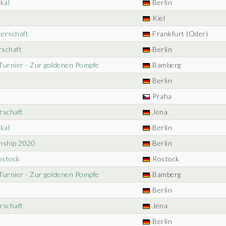
kal
Berlin
Kiel
terschaft
Frankfurt (Oder)
rschaft
Berlin
Turnier - Zur goldenen Pompfe
Bamberg
Berlin
Praha
rschaft
Jena
kal
Berlin
nship 2020
Berlin
Rostock
Rostock
Turnier - Zur goldenen Pompfe
Bamberg
Berlin
rschaft
Jena
Berlin