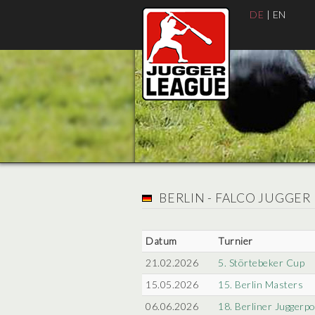
DE
|
EN
BERLIN - FALCO JUGGER
Datum
Turnier
21.02.2026
5. Störtebeker Cup
15.05.2026
15. Berlin Masters
06.06.2026
18. Berliner Juggerpo