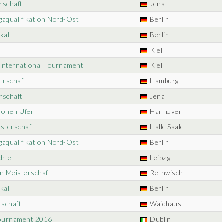
rschaft
Jena
igaqualifikation Nord-Ost
Berlin
kal
Berlin
Kiel
l International Tournament
Kiel
erschaft
Hamburg
rschaft
Jena
Hohen Ufer
Hannover
isterschaft
Halle Saale
igaqualifikation Nord-Ost
Berlin
chte
Leipzig
in Meisterschaft
Rethwisch
kal
Berlin
rschaft
Waidhaus
 Tournament 2016
Dublin