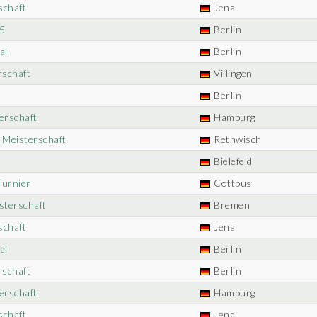
schaft
Jena
5
Berlin
al
Berlin
rschaft
Villingen
Berlin
erschaft
Hamburg
n Meisterschaft
Rethwisch
Bielefeld
Turnier
Cottbus
sterschaft
Bremen
schaft
Jena
al
Berlin
rschaft
Berlin
erschaft
Hamburg
schaft
Jena