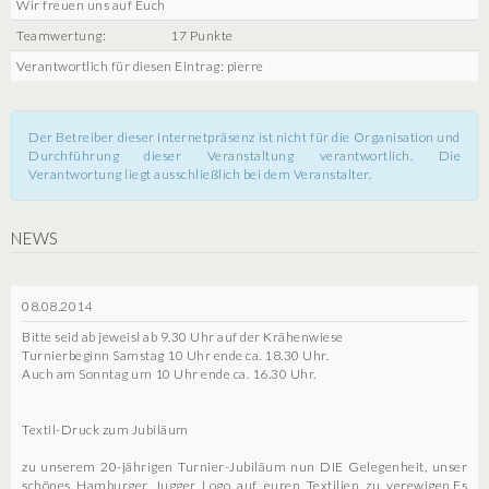
Wir freuen uns auf Euch
Teamwertung:
17 Punkte
Verantwortlich für diesen Eintrag: pierre
Der Betreiber dieser Internetpräsenz ist nicht für die Organisation und
Durchführung dieser Veranstaltung verantwortlich. Die
Verantwortung liegt ausschließlich bei dem Veranstalter.
NEWS
08.08.2014
Bitte seid ab jeweisl ab 9.30 Uhr auf der Krähenwiese
Turnierbeginn Samstag 10 Uhr ende ca. 18.30 Uhr.
Auch am Sonntag um 10 Uhr ende ca. 16.30 Uhr.
Textil-Druck zum Jubiläum
zu unserem 20-jährigen Turnier-Jubiläum nun DIE Gelegenheit, unser
schönes Hamburger Jugger Logo auf euren Textilien zu verewigen.Es