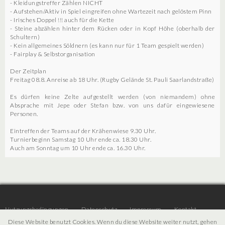
- Kleidungstreffer Zählen NICHT
- Aufstehen/Aktiv in Spiel eingreifen ohne Wartezeit nach gelöstem Pinn
- Irisches Doppel !!! auch für die Kette
- Steine abzählen hinter dem Rücken oder in Kopf Höhe (oberhalb der
Schultern)
- Kein allgemeines Söldnern (es kann nur für 1 Team gespielt werden)
- Fairplay & Selbstorganisation
Der Zeitplan
Freitag 08.8. Anreise ab 18 Uhr. (Rugby Gelände St. Pauli Saarlandstraße)
Es dürfen keine Zelte aufgestellt werden (von niemandem) ohne
Absprache mit Jepe oder Stefan bzw. von uns dafür eingewiesene
Personen.
Eintreffen der Teams auf der Krähenwiese 9.30 Uhr.
Turnierbeginn Samstag 10 Uhr ende ca. 18.30 Uhr.
Auch am Sonntag um 10 Uhr ende ca. 16.30 Uhr.
Nutzungsbedingungen
Datenschutz
Impressum
Kontakt
Diese Website benutzt Cookies. Wenn du diese Website weiter nutzt, gehen