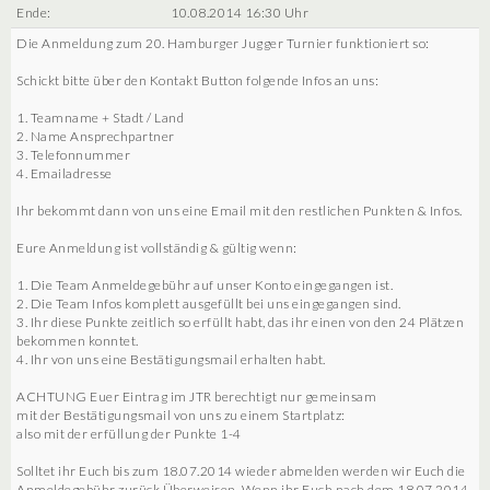
Ende:
10.08.2014 16:30 Uhr
Die Anmeldung zum 20. Hamburger Jugger Turnier funktioniert so:
Schickt bitte über den Kontakt Button folgende Infos an uns:
1. Teamname + Stadt / Land
2. Name Ansprechpartner
3. Telefonnummer
4. Emailadresse
Ihr bekommt dann von uns eine Email mit den restlichen Punkten & Infos.
Eure Anmeldung ist vollständig & gültig wenn:
1. Die Team Anmeldegebühr auf unser Konto eingegangen ist.
2. Die Team Infos komplett ausgefüllt bei uns eingegangen sind.
3. Ihr diese Punkte zeitlich so erfüllt habt, das ihr einen von den 24 Plätzen
bekommen konntet.
4. Ihr von uns eine Bestätigungsmail erhalten habt.
ACHTUNG Euer Eintrag im JTR berechtigt nur gemeinsam
mit der Bestätigungsmail von uns zu einem Startplatz:
also mit der erfüllung der Punkte 1-4
Solltet ihr Euch bis zum 18.07.2014 wieder abmelden werden wir Euch die
Anmeldegebühr zurück Überweisen. Wenn ihr Euch nach dem 18.07.2014