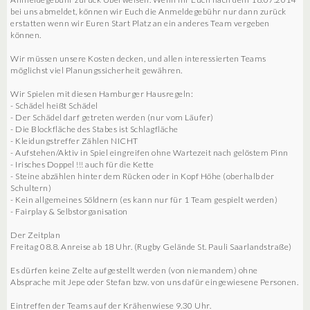
bei uns abmeldet, können wir Euch die Anmeldegebühr nur dann zurück
erstatten wenn wir Euren Start Platz an ein anderes Team vergeben
können.
Wir müssen unsere Kosten decken, und allen interessierten Teams
möglichst viel Planungssicherheit gewähren.
Wir Spielen mit diesen Hamburger Hausregeln:
- Schädel heißt Schädel
- Der Schädel darf getreten werden (nur vom Läufer)
- Die Blockfläche des Stabes ist Schlagfläche
- Kleidungstreffer Zählen NICHT
- Aufstehen/Aktiv in Spiel eingreifen ohne Wartezeit nach gelöstem Pinn
- Irisches Doppel !!! auch für die Kette
- Steine abzählen hinter dem Rücken oder in Kopf Höhe (oberhalb der
Schultern)
- Kein allgemeines Söldnern (es kann nur für 1 Team gespielt werden)
- Fairplay & Selbstorganisation
Der Zeitplan
Freitag 08.8. Anreise ab 18 Uhr. (Rugby Gelände St. Pauli Saarlandstraße)
Es dürfen keine Zelte aufgestellt werden (von niemandem) ohne
Absprache mit Jepe oder Stefan bzw. von uns dafür eingewiesene Personen.
Eintreffen der Teams auf der Krähenwiese 9.30 Uhr.