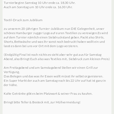
Turnierbeginn Samstag 10 Uhr ende ca. 18.30 Uhr.
Auch am Sonntag um 10 Uhr ende ca. 16.30 Uhr.
Textil-Druck zum Jubiläum
zu unserem 20-jährigen Turnier-Jubiläum nun DIE Gelegenheit, unser
schönes Hamburger Jugger Logo auf euren Textilien zu verewigen.Es wird
auf dem Turnier nämlich einen Siebdruckstand geben. Packt also Shirts,
Shorts, Bettwäsche und was ihr sonst noch bedruckt haben wollt ein und
lasst es dann bei uns vor Ort mit dem Logo verzieren.
(Endgültig Final ist noch nichts es sieht aber sehr gut aus für Samstag
Abend, also Bringt Euch also was Textiles mit.. Siebdruck zum kleinen Preis)
Am Freitagabend und am Samstagabend Stellen wir einen Grill zur
Verfügung,
Das Belegen und das was ihr Essen wollt müsst ihr selbst organisieren.
Ein Super Markt der auch am Samstag noch bis 22 Uhr auf hat ist ganz in
der Nähe.
Kalte Getränke gibt es beim Platzwart & seiner Frau zu kaufen.
Bringt bitte Teller & Besteck mit, zur Müllvermeidung!