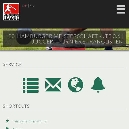
DE
|
EN
20. HAMBURGER MEISTERSCHAFT - JTR 3.6 |
JUGGER - TURNIERE - RANGLISTEN
SERVICE
SHORTCUTS
Turnierinformationen