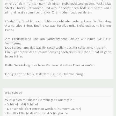
wird auf dem Turnier nämlich einen Siebdruckstand geben. Packt also
Shirts, Shorts, Bettwäsche und was ihr sonst noch bedruckt haben wollt
ein und lasst es dann bei uns vor Ort mit dem Logo verzieren.
(Endgültig Final ist noch nichts es sieht aber sehr gut aus für Samstag
Abend, also Bringt Euch also was Textiles mit.. Siebdruck zum kleinen
Preis)
Am Freitagabend und am Samstagabend Stellen wir einen Grill zur
Verfügung,
Das Belegen und das was ihr Essen wollt müsst ihr selbst organisieren.
Ein Super Markt der auch am Samstag noch bis 22.00 Uhr auf hat ist ganz
in der Nähe.
Kalte Getränke gibt es beim Platzwart & seiner Frau zu kaufen.
Bringt Bitte Teller & Besteck mit, zur Müllvermeidung!
04.08.2014
Wir Spielen mit diesen Hamburger Hausregeln:
- Schädel heißt Schädel
- Der Schädel darf getreten werden (nur vom Läufer)
- Die Blockfläche des Stabes ist Schlagfläche