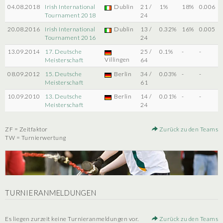
04.08.2018
Irish International
Dublin
21 /
1%
18%
0.006
Tournament 2018
24
20.08.2016
Irish International
Dublin
13 /
0.32%
16%
0.005
Tournament 2016
24
13.09.2014
17. Deutsche
25 /
0.1%
-
-
Villingen
Meisterschaft
64
08.09.2012
15. Deutsche
Berlin
34 /
0.03%
-
-
Meisterschaft
61
10.09.2010
13. Deutsche
Berlin
14 /
0.01%
-
-
Meisterschaft
24
ZF = Zeitfaktor
Zurück zu den Teams
TW = Turnierwertung
TURNIERANMELDUNGEN
Es liegen zurzeit keine Turnieranmeldungen vor.
Zurück zu den Teams