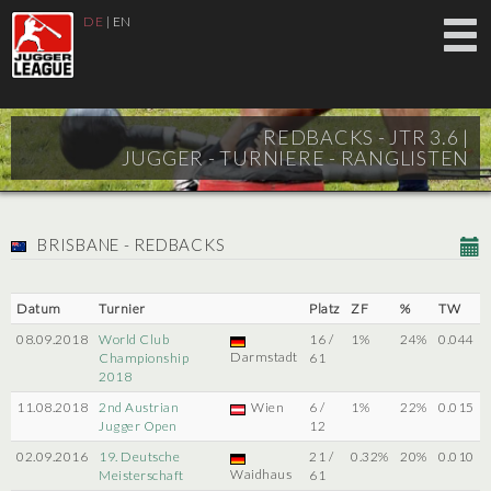
DE
|
EN
REDBACKS - JTR 3.6 |
JUGGER - TURNIERE - RANGLISTEN
BRISBANE - REDBACKS
Datum
Turnier
Platz
ZF
%
TW
08.09.2018
World Club
16 /
1%
24%
0.044
Darmstadt
Championship
61
2018
11.08.2018
2nd Austrian
Wien
6 /
1%
22%
0.015
Jugger Open
12
02.09.2016
19. Deutsche
21 /
0.32%
20%
0.010
Waidhaus
Meisterschaft
61