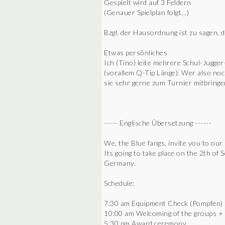
Gespielt wird auf 3 Feldern
(Genauer Spielplan folgt...)
Bzgl. der Hausordnung ist zu sagen, 
Etwas persönliches
Ich (Tino) leite mehrere Schul-Jugg
(vorallem Q-Tip Länge). Wer also no
sie sehr gerne zum Turnier mitbringen
----- Englische Übersetzung ------
We, the Blue fangs, invite you to o
Its going to take place on the 2th o
Germany.
Schedule:
7:30 am Equipment Check (Pompfen)
10:00 am Welcoming of the groups +
5:30 pm Award ceremony