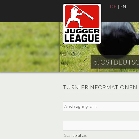
DE
|
EN
5. OSTDEUTSC
TURNIERINFORMATIONEN
Austragungsort:
Startplätze: