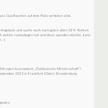
dass Glasflaschen auf dem Platz verboten sind.
er-Angebote und suche noch nach guten alten GFK-Rohren
ch welche rumzuliegen hat und diese spenden möchte, kann
. :)
ur 5th open tournament „Ostdeutsche Meisterschaft“!
f September 2023 in Frankfurt (Oder), Brandenburg,
 games