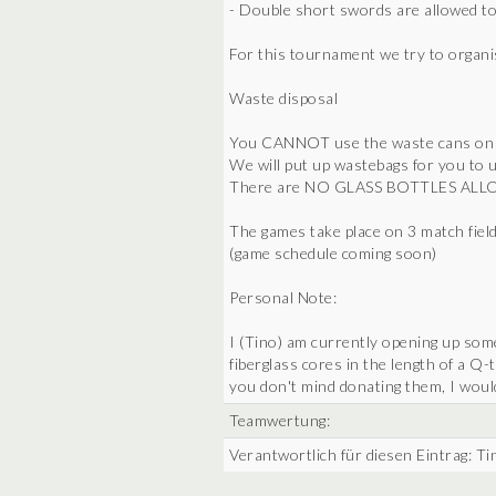
- Double short swords are allowed to
For this tournament we try to organi
Waste disposal
You CANNOT use the waste cans on th
We will put up wastebags for you to 
There are NO GLASS BOTTLES ALLO
The games take place on 3 match field
(game schedule coming soon)
Personal Note:
I (Tino) am currently opening up some
fiberglass cores in the length of a Q
you don't mind donating them, I woul
Teamwertung:
Verantwortlich für diesen Eintrag: Ti