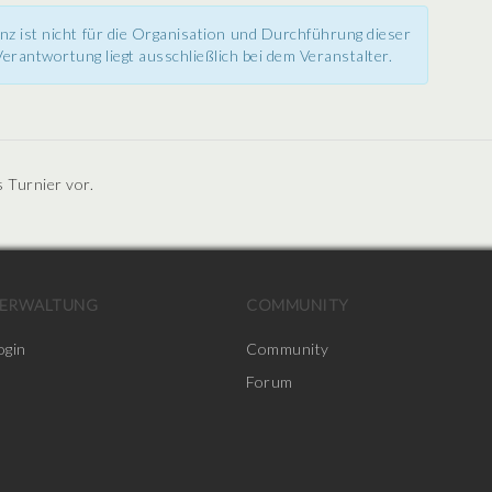
nz ist nicht für die Organisation und Durchführung dieser
erantwortung liegt ausschließlich bei dem Veranstalter.
s Turnier vor.
ERWALTUNG
COMMUNITY
ogin
Community
Forum