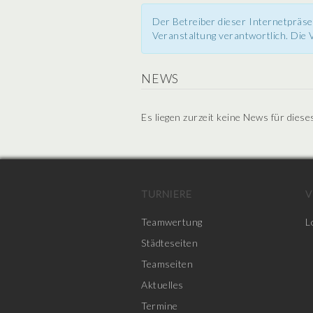
Der Betreiber dieser Internetpräse
Veranstaltung verantwortlich. Die V
NEWS
Es liegen zurzeit keine News für diese
TURNIERE
V
Teamwertung
L
Städteseiten
Teamseiten
Aktuelles
Termine