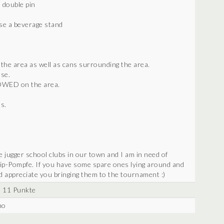
 double pin
se a beverage stand
e area as well as cans surrounding the area.
use.
WED on the area.
s.
 jugger school clubs in our town and I am in need of
-tip-Pompfe. If you have some spare ones lying around and
d appreciate you bringing them to the tournament :)
11 Punkte
no