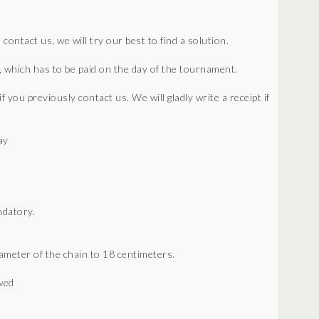
ontact us, we will try our best to find a solution.
r, which has to be paid on the day of the tournament.
 you previously contact us. We will gladly write a receipt if
ay
ndatory.
meter of the chain to 18 centimeters.
owed