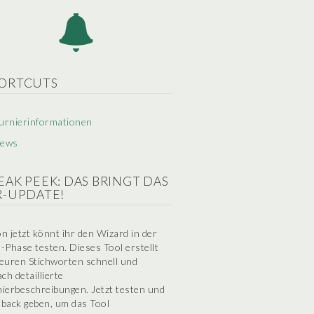
ORTCUTS
urnierinformationen
ews
EAK PEEK: DAS BRINGT DAS
R-UPDATE!
n jetzt könnt ihr den Wizard in der
-Phase testen. Dieses Tool erstellt
euren Stichworten schnell und
ach detaillierte
ierbeschreibungen. Jetzt testen und
back geben, um das Tool