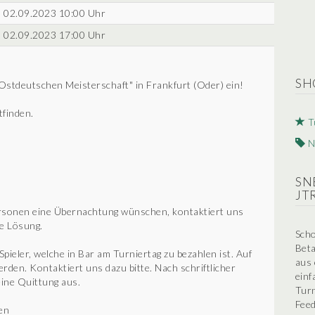
02.09.2023 10:00 Uhr
02.09.2023 17:00 Uhr
SH
"Ostdeutschen Meisterschaft" in Frankfurt (Oder) ein!
tfinden.
T
N
SN
JT
Personen eine Übernachtung wünschen, kontaktiert uns
ne Lösung.
Scho
Beta
ieler, welche in Bar am Turniertag zu bezahlen ist. Auf
aus 
den. Kontaktiert uns dazu bitte. Nach schriftlicher
einf
eine Quittung aus.
Turn
Feed
en