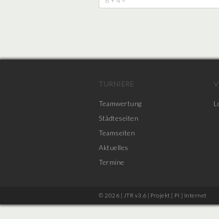
TURNIERE
V
Teamwertung
L
Städteseiten
Teamseiten
Aktuelles
Termine
© 2026 | JTR v3.6 |
Projekt [ PI ] Internet