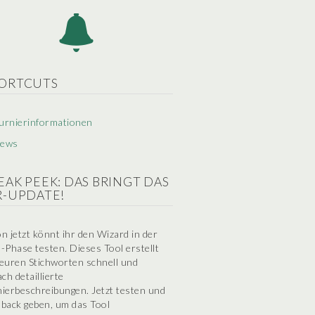
ORTCUTS
urnierinformationen
ews
EAK PEEK: DAS BRINGT DAS
R-UPDATE!
n jetzt könnt ihr den Wizard in der
-Phase testen. Dieses Tool erstellt
euren Stichworten schnell und
ach detaillierte
ierbeschreibungen. Jetzt testen und
back geben, um das Tool