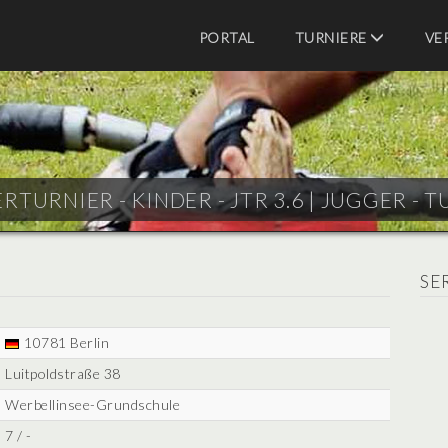
PORTAL
TURNIERE
VE
RTURNIER - KINDER - JTR 3.6 |
JUGGER - T
SE
10781 Berlin
Luitpoldstraße 38
Werbellinsee-Grundschule
7 / -