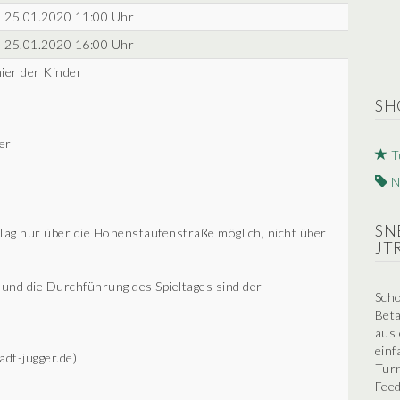
25.01.2020 11:00 Uhr
25.01.2020 16:00 Uhr
ier der Kinder
SH
der
T
N
SN
Tag nur über die Hohenstaufenstraße möglich, nicht über
JT
 und die Durchführung des Spieltages sind der
Scho
Beta
aus 
einf
dt-jugger.de)
Turn
Feed