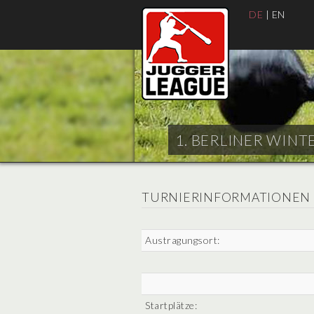
DE
|
EN
1. BERLINER WINTE
TURNIERINFORMATIONEN
Austragungsort:
Startplätze: