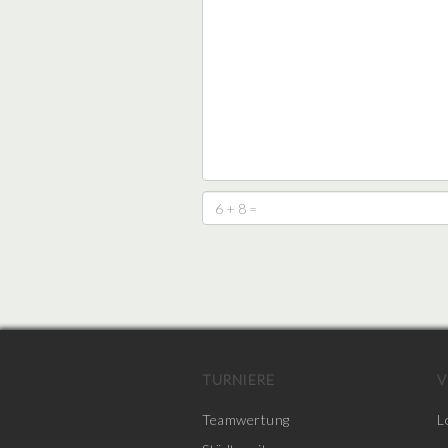
TURNIERE
V
Teamwertung
L