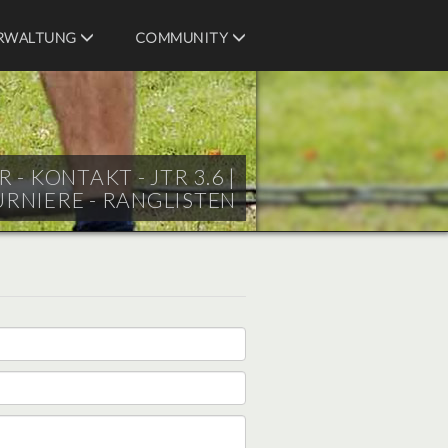
RWALTUNG
COMMUNITY
- KONTAKT - JTR 3.6 |
URNIERE - RANGLISTEN