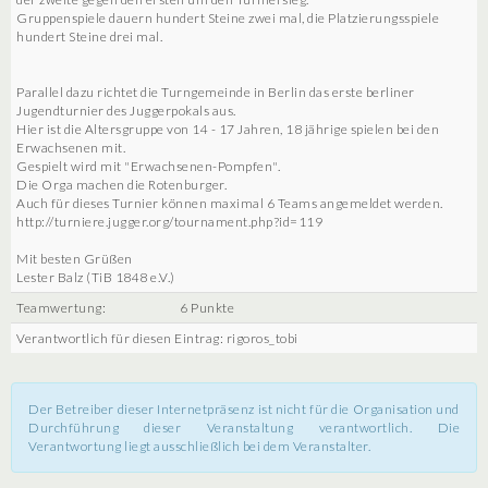
Gruppenspiele dauern hundert Steine zwei mal, die Platzierungsspiele
hundert Steine drei mal.
Parallel dazu richtet die Turngemeinde in Berlin das erste berliner
Jugendturnier des Juggerpokals aus.
Hier ist die Altersgruppe von 14 - 17 Jahren, 18 jährige spielen bei den
Erwachsenen mit.
Gespielt wird mit "Erwachsenen-Pompfen".
Die Orga machen die Rotenburger.
Auch für dieses Turnier können maximal 6 Teams angemeldet werden.
http://turniere.jugger.org/tournament.php?id=119
Mit besten Grüßen
Lester Balz (TiB 1848 e.V.)
Teamwertung:
6 Punkte
Verantwortlich für diesen Eintrag: rigoros_tobi
Der Betreiber dieser Internetpräsenz ist nicht für die Organisation und
Durchführung dieser Veranstaltung verantwortlich. Die
Verantwortung liegt ausschließlich bei dem Veranstalter.