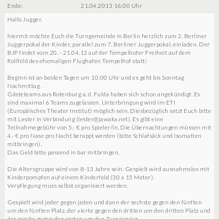
Ende:
21.04.2013 16:00 Uhr
Hallo Jugger,
hiermit möchte Euch die Turngemeinde in Berlin herzlich zum 2. Berliner
Juggerpokal der Kinder, parallel zum 7. Berliner Juggerpokal, einladen. Der
BJP findet vom 20. - 21.04.13 auf der Tempelhofer Freiheit auf dem
Rollfeld des ehemaligen Flughafen Tempelhof statt!
Beginn ist an beiden Tagen um 10:00 Uhr und es geht bis Sonntag
Nachmittag.
Gästeteams aus Rotenburg a. d. Fulda haben sich schon angekündigt. Es
sind maximal 6 Teams zugelassen. Unterbringung wird im ETI
(Europäisches Theater Institut) möglich sein. Diesbezüglich setzt Euch bitte
mit Lester in Verbindung (lester@jawaka.net). Es gibt eine
Teilnahmegebühr von 5,- € pro Spieler/in. Die Übernachtungen müssen mit
4,- € pro Nase pro Nacht berappt werden (bitte Schlafsäck und Isomatten
mitbringen).
Das Geld bitte passend in bar mitbringen.
Die Altersgruppe wird von 8-13 Jahre sein. Gespielt wird ausnahmslos mit
Kinderpompfen auf einem Kinderfeld (30 x 15 Meter).
Verpflegung muss selbst organisiert werden.
Gespielt wird jeder gegen jeden und dann der sechste gegen den fünften
um den fünften Platz, der vierte gegen den dritten um den dritten Platz und
der zweite gegen den ersten um den Turniersieg.