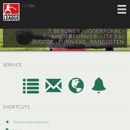
DE
|
EN
7. BERLINER JUGGERPOKAL -
KINDERTURNIER- - JTR 3.6 |
JUGGER - TURNIERE - RANGLISTEN
SERVICE
SHORTCUTS
Turnierinformationen