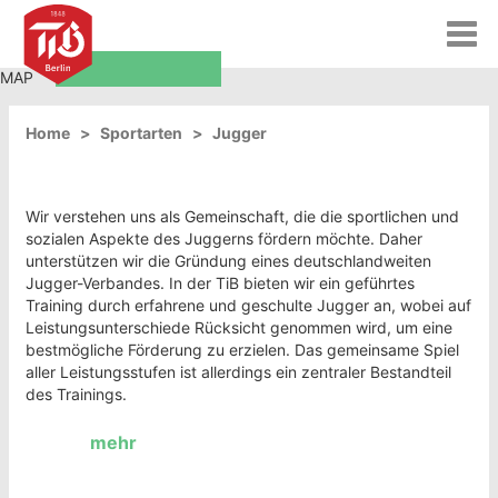
T
o
JUGGER
g
MAP
Leaflet
|
©
OpenStreetMap
contributors
g
l
Home
Sportarten
Jugger
e
n
a
Wir verstehen uns als Gemeinschaft, die die sportlichen und
v
sozialen Aspekte des Juggerns fördern möchte. Daher
i
unterstützen wir die Gründung eines deutschlandweiten
g
Jugger-Verbandes. In der TiB bieten wir ein geführtes
a
Training durch erfahrene und geschulte Jugger an, wobei auf
t
Leistungsunterschiede Rücksicht genommen wird, um eine
i
bestmögliche Förderung zu erzielen. Das gemeinsame Spiel
o
aller Leistungsstufen ist allerdings ein zentraler Bestandteil
n
des Trainings.
mehr