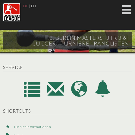
DE
|
EN
2. BERLIN MASTERS - JTR 3.6 |
JUGGER - TURNIERE - RANGLISTEN
SERVICE
SHORTCUTS
Turnierinformationen