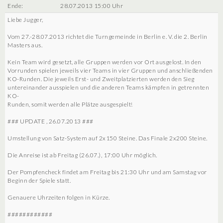
Ende:
28.07.2013 15:00 Uhr
Liebe Jugger,
Vom 27.-28.07.2013 richtet die Turngemeinde in Berlin e. V. die 2. Berlin
Masters aus.
Kein Team wird gesetzt, alle Gruppen werden vor Ort ausgelost. In den
Vorrunden spielen jeweils vier Teams in vier Gruppen und anschließenden
KO-Runden. Die jeweils Erst- und Zweitplatzierten werden den Sieg
untereinander ausspielen und die anderen Teams kämpfen in getrennten
KO-
Runden, somit werden alle Plätze ausgespielt!
### UPDATE , 26.07.2013 ###
Umstellung von Satz-System auf 2x150 Steine. Das Finale 2x200 Steine.
Die Anreise ist ab Freitag (26.07.), 17:00 Uhr möglich.
Der Pompfencheck findet am Freitag bis 21:30 Uhr und am Samstag vor
Beginn der Spiele statt.
Genauere Uhrzeiten folgen in Kürze.
############