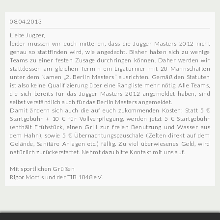
08.04.2013
Liebe Jugger,
leider müssen wir euch mitteilen, dass die Jugger Masters 2012 nicht
genau so stattfinden wird, wie angedacht. Bisher haben sich zu wenige
Teams zu einer festen Zusage durchringen können. Daher werden wir
stattdessen am gleichen Termin ein Ligaturnier mit 20 Mannschaften
unter dem Namen „2. Berlin Masters“ ausrichten. Gemäß den Statuten
ist also keine Qualifizierung über eine Rangliste mehr nötig. Alle Teams,
die sich bereits für das Jugger Masters 2012 angemeldet haben, sind
selbst verständlich auch für das Berlin Masters angemeldet.
Damit ändern sich auch die auf euch zukommenden Kosten: Statt 5 €
Startgebühr + 10 € für Vollverpflegung, werden jetzt 5 € Startgebühr
(enthält Frühstück, einen Grill zur freien Benutzung und Wasser aus
dem Hahn), sowie 5 € Übernachtungspauschale (Zelten direkt auf dem
Gelände, Sanitäre Anlagen etc.) fällig. Zu viel überwiesenes Geld, wird
natürlich zurückerstattet. Nehmt dazu bitte Kontakt mit uns auf.
Mit sportlichen Grüßen
Rigor Mortis und der TiB 1848 e.V.