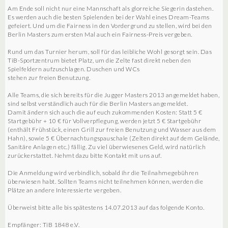
Am Ende soll nicht nur eine Mannschaft als glorreiche Siegerin dastehen.
Es werden auch die besten Spielenden bei der Wahl eines Dream-Teams
gefeiert. Und um die Fairness in den Vordergrund zu stellen, wird bei den
Berlin Masters zum ersten Mal auch ein Fairness-Preis vergeben.
Rund um das Turnier herum, soll für das leibliche Wohl gesorgt sein. Das
TiB-Sportzentrum bietet Platz, um die Zelte fast direkt neben den
Spielfeldern aufzuschlagen. Duschen und WCs
stehen zur freien Benutzung.
Alle Teams, die sich bereits für die Jugger Masters 2013 angemeldet haben,
sind selbst verständlich auch für die Berlin Masters angemeldet.
Damit ändern sich auch die auf euch zukommenden Kosten: Statt 5 €
Startgebühr + 10 € für Vollverpflegung, werden jetzt 5 € Startgebühr
(enthält Frühstück, einen Grill zur freien Benutzung und Wasser aus dem
Hahn), sowie 5 € Übernachtungspauschale (Zelten direkt auf dem Gelände,
Sanitäre Anlagen etc.) fällig. Zu viel überwiesenes Geld, wird natürlich
zurückerstattet. Nehmt dazu bitte Kontakt mit uns auf.
Die Anmeldung wird verbindlich, sobald ihr die Teilnahmegebühren
überwiesen habt. Sollten Teams nicht teilnehmen können, werden die
Plätze an andere Interessierte vergeben.
Überweist bitte alle bis spätestens 14.07.2013 auf das folgende Konto.
Empfänger: TiB 1848 e.V.