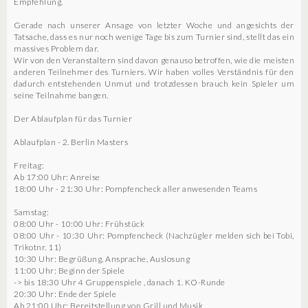
Empfehlung.
Gerade nach unserer Ansage von letzter Woche und angesichts der
Tatsache, dass es nur noch wenige Tage bis zum Turnier sind, stellt das ein
massives Problem dar.
Wir von den Veranstaltern sind davon genauso betroffen, wie die meisten
anderen Teilnehmer des Turniers. Wir haben volles Verständnis für den
dadurch entstehenden Unmut und trotzdessen brauch kein Spieler um
seine Teilnahme bangen.
Der Ablaufplan für das Turnier
Ablaufplan - 2. Berlin Masters
Freitag:
Ab 17:00 Uhr: Anreise
18:00 Uhr - 21:30 Uhr: Pompfencheck aller anwesenden Teams
Samstag:
08:00 Uhr - 10:00 Uhr: Frühstück
08:00 Uhr - 10:30 Uhr: Pompfencheck (Nachzügler melden sich bei Tobi,
Trikotnr. 11)
10:30 Uhr: Begrüßung, Ansprache, Auslosung
11:00 Uhr: Beginn der Spiele
-> bis 18:30 Uhr 4 Gruppenspiele , danach 1. KO-Runde
20:30 Uhr: Ende der Spiele
Ab 21:00 Uhr: Bereitstellung von Grill und Musik