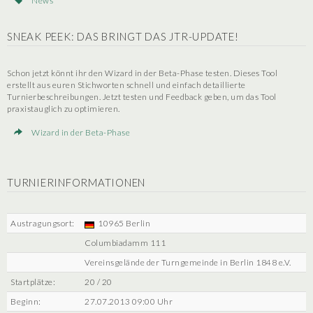
News
SNEAK PEEK: DAS BRINGT DAS JTR-UPDATE!
Schon jetzt könnt ihr den Wizard in der Beta-Phase testen. Dieses Tool
erstellt aus euren Stichworten schnell und einfach detaillierte
Turnierbeschreibungen. Jetzt testen und Feedback geben, um das Tool
praxistauglich zu optimieren.
Wizard in der Beta-Phase
TURNIERINFORMATIONEN
Austragungsort:
10965 Berlin
Columbiadamm 111
Vereinsgelände der Turngemeinde in Berlin 1848 e.V.
Startplätze:
20 / 20
Beginn:
27.07.2013 09:00 Uhr