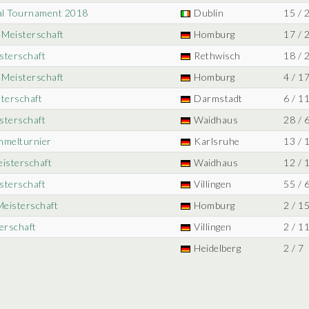
nal Tournament 2018
Dublin
15 / 
 Meisterschaft
Homburg
17 / 
sterschaft
Rethwisch
18 / 
 Meisterschaft
Homburg
4 / 1
sterschaft
Darmstadt
6 / 1
sterschaft
Waidhaus
28 / 
mmelturnier
Karlsruhe
13 / 
eisterschaft
Waidhaus
12 / 
sterschaft
Villingen
55 / 
Meisterschaft
Homburg
2 / 1
erschaft
Villingen
2 / 1
Heidelberg
2 / 7