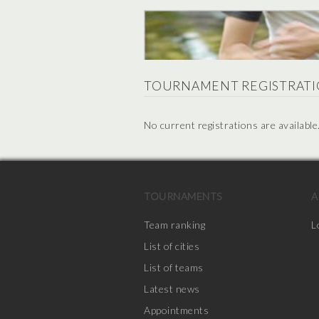
TOURNAMENT REGISTRATI
No current registrations are available
TOURNAMENTS
A
Team ranking
L
List of cities
List of teams
Latest news
Appointments