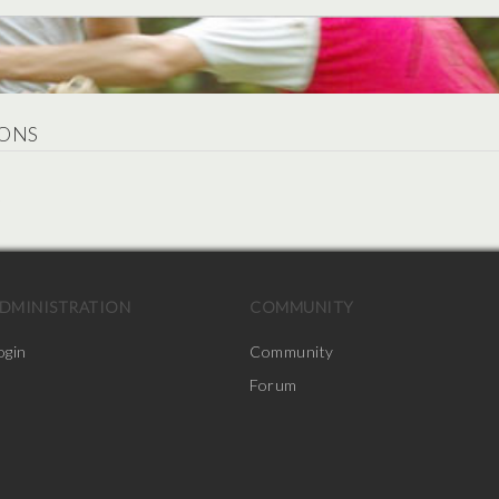
ONS
.
DMINISTRATION
COMMUNITY
ogin
Community
Forum