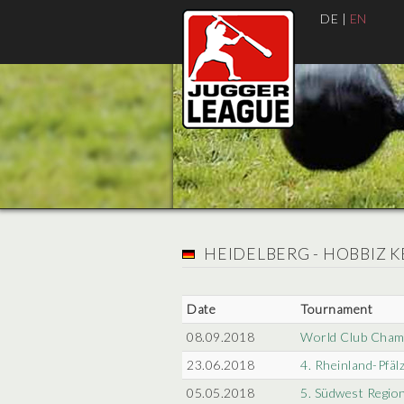
DE
|
EN
HEIDELBERG - HOBBIZ K
Date
Tournament
08.09.2018
World Club Cham
23.06.2018
4. Rheinland-Pfäl
05.05.2018
5. Südwest Region