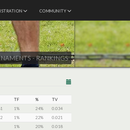
ISTRATION
COMMUNITY
RNAMENTS - RANKINGS
TF
%
TV
61
1%
24%
0.034
22
1%
22%
0.021
5
1%
20%
0.018