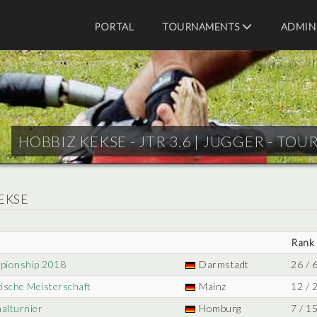
PORTAL
TOURNAMENTS
ADMIN
HOBBIZ KEKSE - JTR 3.6 |
JUGGER - TOU
EKSE
Rank
pionship 2018
Darmstadt
26 / 
zische Meisterschaft
Mainz
12 / 
alturnier
Homburg
7 / 1