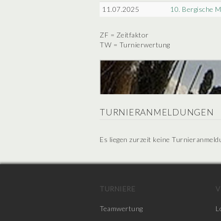
11.07.2025
10. Bergische M
ZF = Zeitfaktor
TW = Turnierwertung
TURNIERANMELDUNGEN
Es liegen zurzeit keine Turnieranmeld
TURNIERE
V
Teamwertung
L