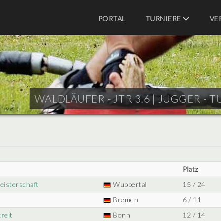
PORTAL
TURNIERE
VE
WALDLÄUFER - JTR 3.6 |
JUGGER - T
Platz
eisterschaft
Wuppertal
15 / 24
Bremen
6 / 11
reit
Bonn
12 / 14