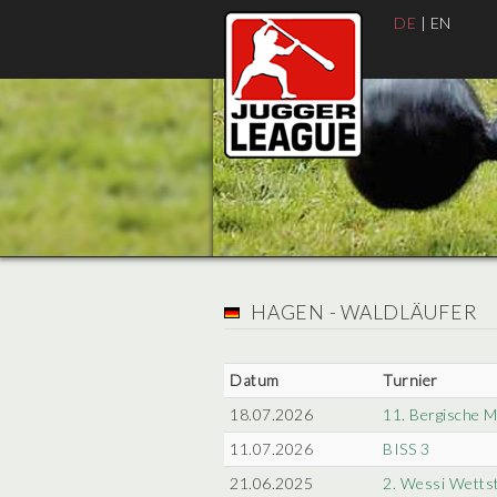
DE
|
EN
HAGEN - WALDLÄUFER
Datum
Turnier
18.07.2026
11. Bergische M
11.07.2026
BISS 3
21.06.2025
2. Wessi Wettst