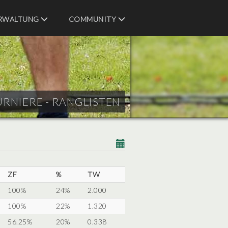
RWALTUNG
COMMUNITY
URNIERE - RANGLISTEN
ZF
%
TW
100%
24%
2.000
100%
22%
1.320
56.25%
20%
0.338