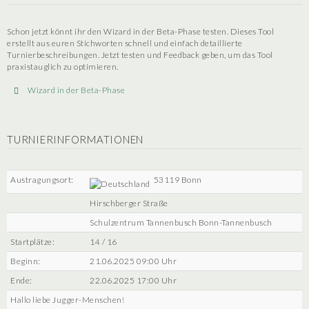
Schon jetzt könnt ihr den Wizard in der Beta-Phase testen. Dieses Tool
erstellt aus euren Stichworten schnell und einfach detaillierte
Turnierbeschreibungen. Jetzt testen und Feedback geben, um das Tool
praxistauglich zu optimieren.
Wizard in der Beta-Phase
TURNIERINFORMATIONEN
Austragungsort:
53119 Bonn
Hirschberger Straße
Schulzentrum Tannenbusch Bonn-Tannenbusch
Startplätze:
14 / 16
Beginn:
21.06.2025 09:00 Uhr
Ende:
22.06.2025 17:00 Uhr
Hallo liebe Jugger-Menschen!