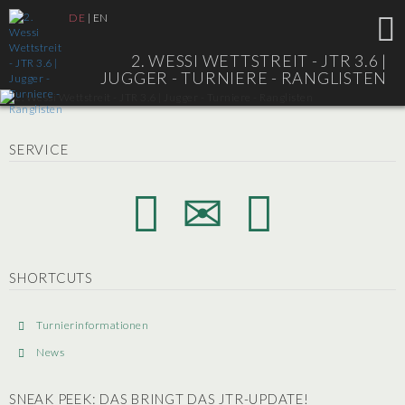
DE
|
EN
2. WESSI WETTSTREIT - JTR 3.6 |
JUGGER - TURNIERE - RANGLISTEN
SERVICE
SHORTCUTS
Turnierinformationen
News
SNEAK PEEK: DAS BRINGT DAS JTR-UPDATE!