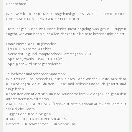
Nachrichten.
Wie vorab in den Mails angekündigt: ES WIRD LEIDER KEINE
ÜBERNACHTUNGSMÖGLICHKEIT GEBEN.
Trotz langer Suche war Bonn leider nicht ergiebig was große Gruppen
angeht, wir wünschen euch allen, dass es für kleinere besser funktioniert.
Dann einmal ans Eingemachte:
- (bis zu) 16 Teams, 4 Felder
- Vorbereitung und Pompfencheck Samstags ab 8:00
- Spielzeit jeweils 10:00 - 18:00 (ca.)
- Spielplan: wird nicht gespoilert :P
Teilnehmer und schnöder Mammon:
Wir freuen uns besonders, auch dieses Jahr wieder Gäste aus dem
Ausland begrüßen zu dürfen. Diese sind selbstverständlich gesetzt und
eingeladen.
Ansonsten orientiert sich unsere Teilnahmeliste wie angekündigt an den
interessierten Westteams.
ZAHLUNGSFRIST ist 06.06. Überweist bitte bis dahin 40 € / pro Team auf
das übliche Konto:
Jugger Bonn-Rhein-Sieg e.V.
IBAN: DE98380601862006884019
Betreff: "JTR-Teamname" + Turnierdatum