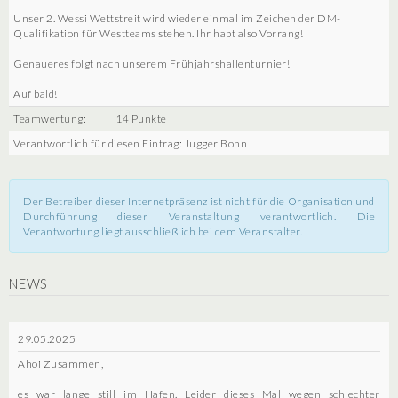
Unser 2. Wessi Wettstreit wird wieder einmal im Zeichen der DM-
Qualifikation für Westteams stehen. Ihr habt also Vorrang!
Genaueres folgt nach unserem Frühjahrshallenturnier!
Auf bald!
Teamwertung:
14 Punkte
Verantwortlich für diesen Eintrag: Jugger Bonn
Der Betreiber dieser Internetpräsenz ist nicht für die Organisation und
Durchführung dieser Veranstaltung verantwortlich. Die
Verantwortung liegt ausschließlich bei dem Veranstalter.
NEWS
29.05.2025
Ahoi Zusammen,
es war lange still im Hafen. Leider dieses Mal wegen schlechter