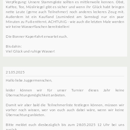
Verpflegung: Unsere Stammgäste sollten es mittlerweile kennen. Obst,
Kaffee, Tee, Müsliriegel gibt es sicher und wenn ihr Glück habt bringen
nette Leute (gerne auch Teilnehmer) noch anderes leckeres Zeug mit.
Außerdem ist ein Kaufland (zumindest am Samstag) nur ein paar
Minuten zu Fuß entfernt. ACHTUNG - wie auch die letzten Male werden
wir keine Wasserflaschen bereitstellen!
Die Bonner Kaperfahrt erwartet euch.
Bis dahin:
Viel Glück und ruhige Wasser!
21.05.2025
Hallo liebe Juggermenschen,
leider können wir für unser Turnier dieses Jahr keine
Übernachtungsmöglichkeit anbieten.
Damit wir aber bald die Teilnehmerliste festlegen können, müssen wir
vorher noch wissen, wer von euch auch dabei wäre, wenn wir keine
Übernachtung anbieten.
Bitte meldet euch diesbezüglich bis zum 28.05.2025 12 Uhr bei uns
zurück.