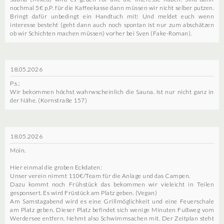
nochmal 5€ p.P. für die Kaffeekasse dann müssen wir nicht selber putzen.
Bringt dafür unbedingt ein Handtuch mit! Und meldet euch wenn
interesse besteht (geht dann auch noch spontan ist nur zum abschätzen
ob wir Schichten machen müssen) vorher bei Sven (Fake-Roman).
18.05.2026
P.s.:
Wir bekommen höchst wahrwscheinlich die Sauna. Ist nur nicht ganz in
der Nähe. (Kornstraße 157)
18.05.2026
Moin.
Hier einmal die groben Eckdaten:
Unser verein nimmt 110€/Team für die Anlage und das Campen.
Dazu kommt noch Frühstück das bekommen wir vieleicht in Teilen
gesponsert. Es wird Früstück am Platz geben. (Vegan)
Am Samstagabend wird es eine Grillmöglichkeit und eine Feuerschale
am Platz geben. Dieser Platz befindet sich wenige Minuten Fußweg vom
Werdersee entfern. Nehmt also Schwimmsachen mit. Der Zeitplan steht