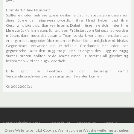
Frühstart-Ohne Neustart:
Sollten ein oder mehrere Spielende das Feld zu früh betreten müssen nur
diese Spielenden eigenverantwortlich ihre Hand heben und ihre
Geschwindigkeit sichtbar verringern. Dabei müssen sie sich hinter ihre
Linie zurückfallen lassen. Sollte dieser Frühstart vom Ref gecalled werden
müssen, dann muss das gesamte Team so stark verlangsamen, dass das
erlangen des Juggs oder übertreten der Feldmitte unmöglich wird, bis das
Gegnerteam entweder die Mittellinie überlaufen hat oder der
gegnerische Läufi den Jugg trägt. Das Erlangen des Jugg ist zügig
durchzuführen. Sollten beide Teams einen Frühstart-Call gleichzeitig
bekommen wird der Zug wiederholt.
Bitte gebt uns Feedback zu den Hausregeln damit
Verständnissschwierigkeiten ausgeräumt werden können.
Grüüüüüüüße!
Nutzungsbedingungen
Datenschutz
Impressum
Kontakt
Diese Website benutzt Cookies. Wenn du diese Website weiter nutzt, gehen