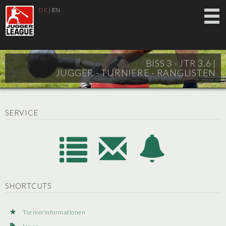
DE
|
EN
BISS 3 - JTR 3.6 |
JUGGER - TURNIERE - RANGLISTEN
SERVICE
SHORTCUTS
Turnierinformationen