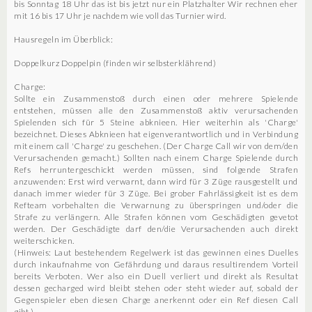
bis Sonntag 18 Uhr das ist bis jetzt nur ein Platzhalter Wir rechnen eher
mit 16 bis 17 Uhr je nachdem wie voll das Turnier wird.
Hausregeln im Überblick:
Doppelkurz Doppelpin (finden wir selbsterklährend)
Charge:
Sollte ein Zusammenstoß durch einen oder mehrere Spielende
entstehen, müssen alle den Zusammenstoß aktiv verursachenden
Spielenden sich für 5 Steine abknieen. Hier weiterhin als 'Charge'
bezeichnet. Dieses Abknieen hat eigenverantwortlich und in Verbindung
mit einem call 'Charge' zu geschehen. (Der Charge Call wir von dem/den
Verursachenden gemacht.) Sollten nach einem Charge Spielende durch
Refs herruntergeschickt werden müssen, sind folgende Strafen
anzuwenden: Erst wird verwarnt, dann wird für 3 Züge rausgestellt und
danach immer wieder für 3 Züge. Bei grober Fahrlässigkeit ist es dem
Refteam vorbehalten die Verwarnung zu überspringen und/oder die
Strafe zu verlängern. Alle Strafen können vom Geschädigten gevetot
werden. Der Geschädigte darf den/die Verursachenden auch direkt
weiterschicken.
(Hinweis: Laut bestehendem Regelwerk ist das gewinnen eines Duelles
durch inkaufnahme von Gefährdung und daraus resultirendem Vorteil
bereits Verboten. Wer also ein Duell verliert und direkt als Resultat
dessen gecharged wird bleibt stehen oder steht wieder auf, sobald der
Gegenspieler eben diesen Charge anerkennt oder ein Ref diesen Call
gibt.)