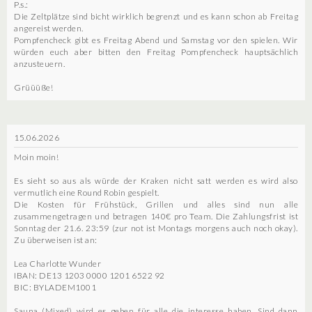
P.s.:
Die Zeltplätze sind bicht wirklich begrenzt und es kann schon ab Freitag
angereist werden.
Pompfencheck gibt es Freitag Abend und Samstag vor den spielen. Wir
würden euch aber bitten den Freitag Pompfencheck hauptsächlich
anzusteuern.
Grüüüße!
15.06.2026
Moin moin!
Es sieht so aus als würde der Kraken nicht satt werden es wird also
vermutlich eine Round Robin gespielt.
Die Kosten für Frühstück, Grillen und alles sind nun alle
zusammengetragen und betragen 140€ pro Team. Die Zahlungsfrist ist
Sonntag der 21.6. 23:59 (zur not ist Montags morgens auch noch okay).
Zu überweisen ist an:
Lea Charlotte Wunder
IBAN: DE13 1203 0000 1201 6522 92
BIC: BYLADEM1001
Sauna (Mixed) wird es geben für alle die interesse haben. Sind dann