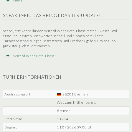
News
SNEAK PEEK: DAS BRINGT DAS JTR-UPDATE!
Schon jetzt könnt ihr den Wizard in der Beta-Phase testen. Dieses Tool
erstellt aus euren Stichworten schnell und einfach detaillierte
Turnierbeschreibungen. Jetzt testen und Feedback geben, um das Tool
praxistauglich zu optimieren.
Wizard in der Beta-Phase
TURNIERINFORMATIONEN
Austragungsort:
28201 Bremen
Weg zum Krähenberg 1
Bremen
Startplätze:
11 / 24
Beginn:
11.07.2026 09:00 Uhr