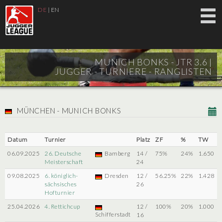
DE
|
EN
MUNICH BONKS - JTR 3.6 |
JUGGER - TURNIERE - RANGLISTEN
MÜNCHEN - MUNICH BONKS
Datum
Turnier
Platz
ZF
%
TW
06.09.2025
26. Deutsche
Bamberg
14 /
75%
24%
1.650
Meisterschaft
24
09.08.2025
6. königlich-
Dresden
12 /
56.25%
22%
1.428
sächsisches
26
Hofturnier
25.04.2026
4. Rettichcup
12 /
100%
20%
1.000
Schifferstadt
16