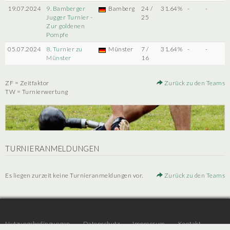
19.07.2024
9. Bamberger
Bamberg
24 /
31.64%
-
-
Jugger Turnier -
25
Zur goldenen
Pompfe
05.07.2024
8. Turnier zu
Münster
7 /
31.64%
-
-
Münster
16
ZF = Zeitfaktor
Zurück zu den Teams
TW = Turnierwertung
TURNIERANMELDUNGEN
Es liegen zurzeit keine Turnieranmeldungen vor.
Zurück zu den Teams
Nutzungsbedingungen
Datenschutz
Impressum
Kontakt