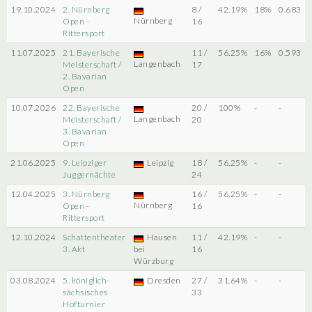
19.10.2024
2. Nürnberg
8 /
42.19%
18%
0.683
Nürnberg
Open -
16
Rittersport
11.07.2025
21. Bayerische
11 /
56.25%
16%
0.593
Langenbach
Meisterschaft /
17
2. Bavarian
Open
10.07.2026
22. Bayerische
20 /
100%
-
-
Langenbach
Meisterschaft /
20
3. Bavarian
Open
21.06.2025
9. Leipziger
Leipzig
18 /
56.25%
-
-
Juggernächte
24
12.04.2025
3. Nürnberg
16 /
56.25%
-
-
Nürnberg
Open -
16
Rittersport
12.10.2024
Schattentheater
Hausen
11 /
42.19%
-
-
3. Akt
bei
16
Würzburg
03.08.2024
5. königlich-
Dresden
27 /
31.64%
-
-
sächsisches
33
Hofturnier