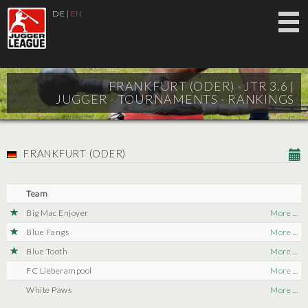
DE
|
EN
FRANKFURT (ODER) - JTR 3.6 |
JUGGER - TOURNAMENTS - RANKINGS
FRANKFURT (ODER)
Team
Big Mac Enjoyer
More ...
Blue Fangs
More ...
Blue Tooth
More ...
FC Lieberampool
More ...
White Paws
More ...