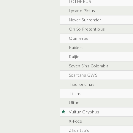
LOTHERUS
Lycaon Pictus
Never Surrender
Oh So Pretentious
Quimeras
Raiders
Raijin
Seven Sins Colombia
Spartans GWS
Tiburoncinas
Titans
Ulfur
Vultur Gryphus
X-Foce
Zhur taa's