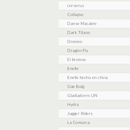
cerverus
Collapse
Danse Macabre
Dark Titans
Domino
Dragón Fly
El bromas
Enelle
Enelle hecho en china
Gáe Bulg
Gladiadores UN
Hydra
Jugger Riders
La Comarca