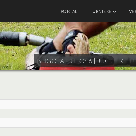
PORTAL
TURNIERE
VE
BOGOTA - JTR 3.6 |
JUGGER - T