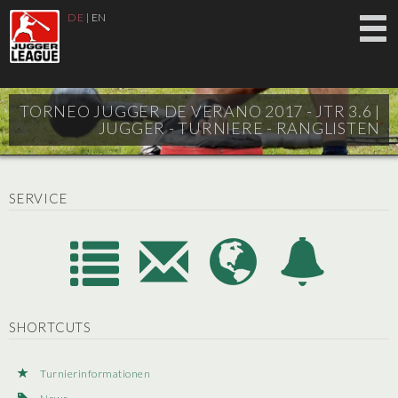
DE
|
EN
TORNEO JUGGER DE VERANO 2017 - JTR 3.6 |
JUGGER - TURNIERE - RANGLISTEN
SERVICE
SHORTCUTS
Turnierinformationen