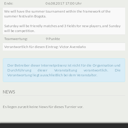
Ende:
06.08.2017 17:00 Uhr
We will have the summer tournament within the framework of the
summer festivalin Bogota.
Saturday will be friendly matches and 3 fields for new players, and Sunday
will be competition.
Teamwertung:
9 Punkte
Verantwortlich für diesen Eintrag: Victor Avendaño
Der Betreiber dieser Internetpräsenz ist nicht für die Organisation und
Durchführung dieser Veranstaltung verantwortlich. Die
Verantwortung liegt ausschließlich bei dem Veranstalter.
NEWS
Es liegen zurzeit keine News für dieses Turnier vor.