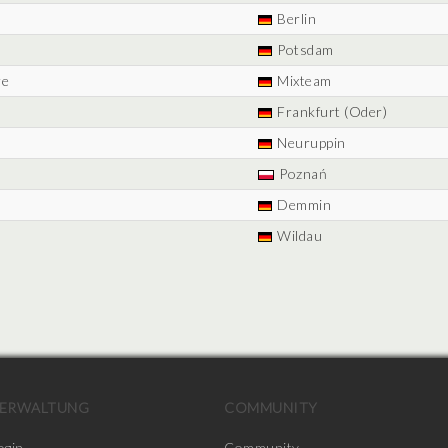
Berlin
Potsdam
re
Mixteam
Frankfurt (Oder)
Neuruppin
Poznań
Demmin
Wildau
ERWALTUNG
COMMUNITY
ogin
Community