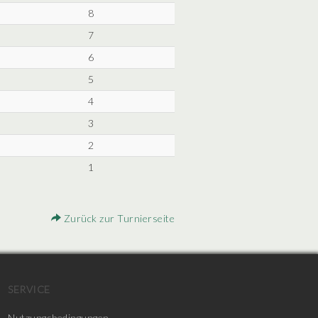
8
7
6
5
4
3
2
1
Zurück zur Turnierseite
SERVICE
Nutzungsbedingungen