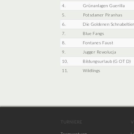
4.
Grünanlagen Guerilla
5.
Potsdamer Piranhas
6.
Die Goldenen Schnabeltie
7.
Blue Fangs
8.
Fontanes Faust
9.
Jugger Rewolucja
10.
Bildungsurlaub (G OT D)
11.
Wildlings
TURNIERE
V
Teamwertung
L