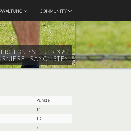
RWALTUNG
COMMUNITY
RGEBNISSE - JTR 3.6 |
URNIERE - RANGLISTEN
Punkte
11
10
9