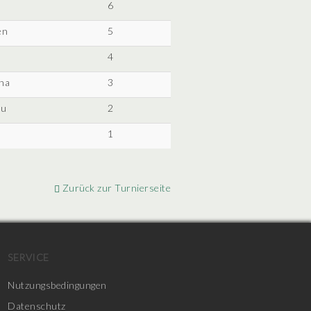
6
en
5
4
ha
3
au
2
1
Zurück zur Turnierseite
SERVICE
Nutzungsbedingungen
Datenschutz