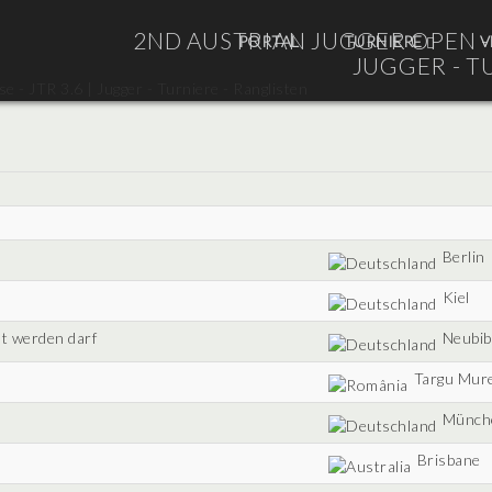
2ND AUSTRIAN JUGGER OPEN - E
PORTAL
TURNIERE
V
JUGGER - T
Berlin
Kiel
t werden darf
Neubib
Targu Mur
Münch
Brisbane