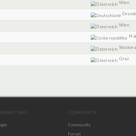
Wien
Dresd
Wien
Pra
Stocker
Graz
ERWALTUNG
COMMUNITY
ogin
Community
Forum