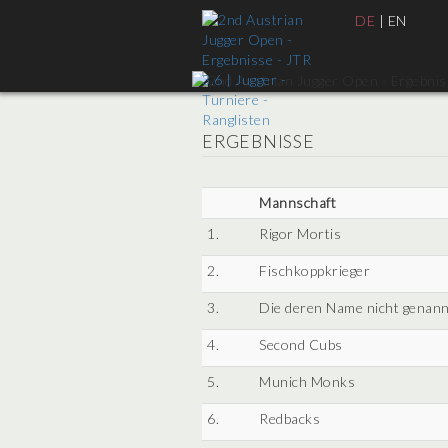
DE
|
EN
ERGEBNISSE
Mannschaft
1.
Rigor Mortis
2.
Fischkoppkrieger
3.
Die deren Name nicht genann
4.
Second Cubs
5.
Munich Monks
6.
Redbacks