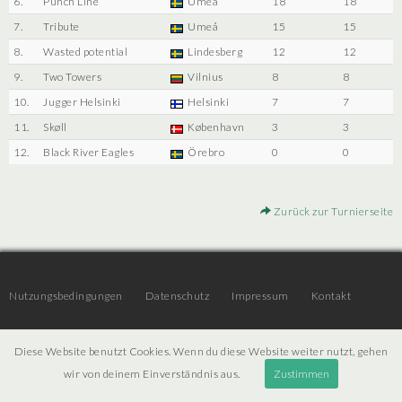
6.
Punch Line
Umeå
18
18
7.
Tribute
Umeå
15
15
8.
Wasted potential
Lindesberg
12
12
9.
Two Towers
Vilnius
8
8
10.
Jugger Helsinki
Helsinki
7
7
11.
Skøll
København
3
3
12.
Black River Eagles
Örebro
0
0
Zurück zur Turnierseite
Nutzungsbedingungen
Datenschutz
Impressum
Kontakt
Diese Website benutzt Cookies. Wenn du diese Website weiter nutzt, gehen
© 2026 | JTR v3.6 |
Projekt [ PI ] Internet
wir von deinem Einverständnis aus.
Zustimmen