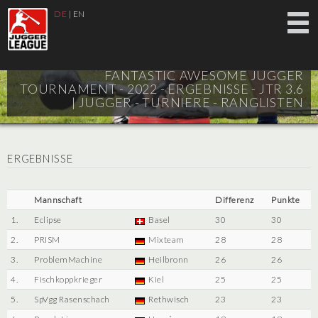
DE
|
EN
FANTASTIC AWESOME JUGGER
TOURNAMENT - 2022 - ERGEBNISSE - JTR 3.6
|
JUGGER - TURNIERE - RANGLISTEN
ERGEBNISSE
Mannschaft
Differenz
Punkte
1.
Eclipse
Basel
30
30
2.
PRISM
Mixteam
28
28
3.
ProblemMachine
Heilbronn
26
26
4.
Fischkoppkrieger
Kiel
25
25
5.
SpVgg Rasenschach
Rethwisch
23
23