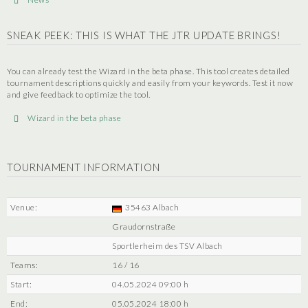
SNEAK PEEK: THIS IS WHAT THE JTR UPDATE BRINGS!
You can already test the Wizard in the beta phase. This tool creates detailed
tournament descriptions quickly and easily from your keywords. Test it now
and give feedback to optimize the tool.
Wizard in the beta phase
TOURNAMENT INFORMATION
Venue:
35463 Albach
Graudornstraße
Sportlerheim des TSV Albach
Teams:
16 / 16
Start:
04.05.2024 09:00 h
End:
05.05.2024 18:00 h