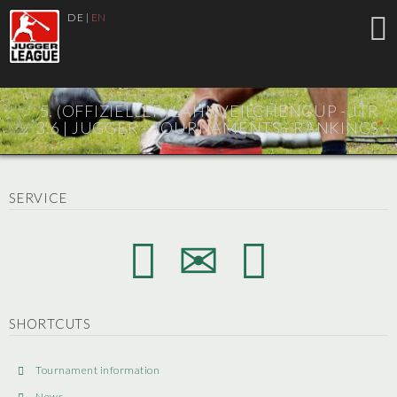
DE
|
EN
5. (OFFIZIELLER) LAHNVEILCHENCUP - JTR
3.6 |
JUGGER - TOURNAMENTS - RANKINGS
SERVICE
SHORTCUTS
Tournament information
News