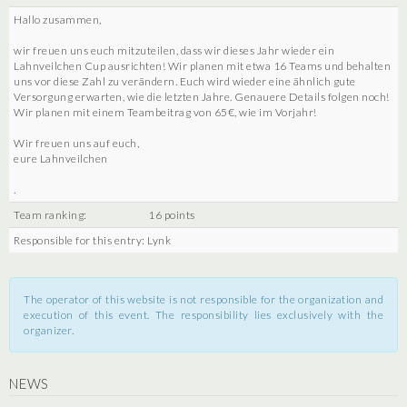
Hallo zusammen,
wir freuen uns euch mitzuteilen, dass wir dieses Jahr wieder ein
Lahnveilchen Cup ausrichten! Wir planen mit etwa 16 Teams und behalten
uns vor diese Zahl zu verändern. Euch wird wieder eine ähnlich gute
Versorgung erwarten, wie die letzten Jahre. Genauere Details folgen noch!
Wir planen mit einem Teambeitrag von 65€, wie im Vorjahr!
Wir freuen uns auf euch,
eure Lahnveilchen
.
Team ranking:
16 points
Responsible for this entry: Lynk
The operator of this website is not responsible for the organization and
execution of this event. The responsibility lies exclusively with the
organizer.
NEWS