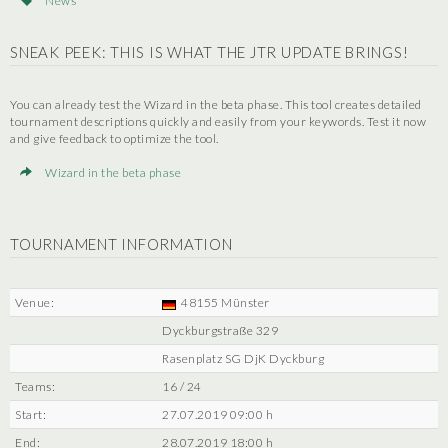
News
SNEAK PEEK: THIS IS WHAT THE JTR UPDATE BRINGS!
You can already test the Wizard in the beta phase. This tool creates detailed
tournament descriptions quickly and easily from your keywords. Test it now
and give feedback to optimize the tool.
Wizard in the beta phase
TOURNAMENT INFORMATION
Venue:
48155 Münster
Dyckburgstraße 329
Rasenplatz SG DjK Dyckburg
Teams:
16 / 24
Start:
27.07.2019 09:00 h
End:
28.07.2019 18:00 h