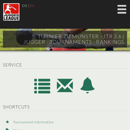
DE
|
EN
5. TURNIER ZU MÜNSTER - JTR 3.6 |
JUGGER - TOURNAMENTS - RANKINGS
SERVICE
SHORTCUTS
Tournament information