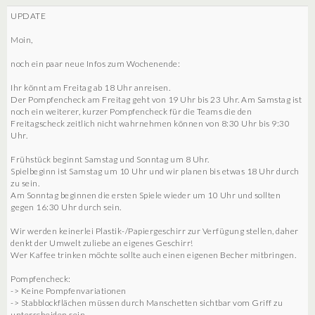
UPDATE
Moin,
noch ein paar neue Infos zum Wochenende:
Ihr könnt am Freitag ab 18 Uhr anreisen.
Der Pompfencheck am Freitag geht von 19 Uhr bis 23 Uhr. Am Samstag ist
noch ein weiterer, kurzer Pompfencheck für die Teams die den
Freitagscheck zeitlich nicht wahrnehmen können von 8:30 Uhr bis 9:30
Uhr.
Frühstück beginnt Samstag und Sonntag um 8 Uhr.
Spielbeginn ist Samstag um 10 Uhr und wir planen bis etwas 18 Uhr durch
zu sein.
Am Sonntag beginnen die ersten Spiele wieder um 10 Uhr und sollten
gegen 16:30 Uhr durch sein.
Wir werden keinerlei Plastik-/Papiergeschirr zur Verfügung stellen, daher
denkt der Umwelt zuliebe an eigenes Geschirr!
Wer Kaffee trinken möchte sollte auch einen eigenen Becher mitbringen.
Pompfencheck:
-> Keine Pompfenvariationen
-> Stabblockflächen müssen durch Manschetten sichtbar vom Griff zu
unterscheiden sein