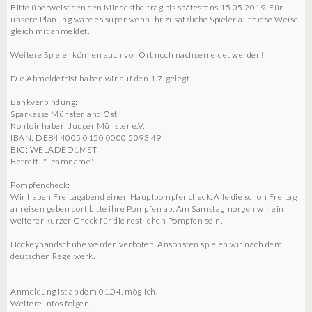
Bitte überweist den den Mindestbeitrag bis spätestens 15.05.2019. Für
unsere Planung wäre es super wenn ihr zusätzliche Spieler auf diese Weise
gleich mit anmeldet.
Weitere Spieler können auch vor Ort noch nachgemeldet werden!
Die Abmeldefrist haben wir auf den 1.7. gelegt.
Bankverbindung:
Sparkasse Münsterland Ost
Kontoinhaber: Jugger Münster e.V.
IBAN: DE84 4005 0150 0000 5093 49
BIC: WELADED1MST
Betreff: "Teamname"
Pompfencheck:
Wir haben Freitagabend einen Hauptpompfencheck. Alle die schon Freitag
anreisen geben dort bitte ihre Pompfen ab. Am Samstagmorgen wir ein
weiterer kurzer Check für die restlichen Pompfen sein.
Hockeyhandschuhe werden verboten. Ansonsten spielen wir nach dem
deutschen Regelwerk.
Anmeldung ist ab dem 01.04. möglich.
Weitere Infos folgen.