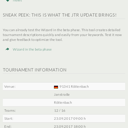
News
SNEAK PEEK: THIS IS WHAT THE JTR UPDATE BRINGS!
You can already test the Wizard in the beta phase. This tool creates detailed
tournament descriptions quickly and easily from your keywords. Test it now
and give feedback to optimize the tool.
Wizard in the beta phase
TOURNAMENT INFORMATION
Venue:
91341 Röttenbach
Janstraße
Röttenbach
Teams:
12 / 16
Start:
23.09.2017 09:00 h
End:
23.09.2017 18:00 h