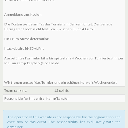
Anmeldung uns Kosten:
Die Kosten werde am Tag des Turniers in Bar verrichtet. Der genaue
Betrag steht noch nicht fest. ( ca. Zwischen 3 und 4 Euro )
Link zum Anmeldeformular:
http://docdro.id/Z5VLPnt
Ausgefülltes Formular bitte bis spätestens 4 Wochen vor Turnierbeginn per
Mail an kampfkarpfen@t-online.de
Wir freuen uns auf das Turnier und ein schönes Kerwa´s Wochenende !
Team ranking:
12 points
Responsible for this entry: Kampfkarpfen
The operator of this website is not responsible for the organization and
execution of this event. The responsibility lies exclusively with the
organizer.