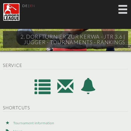
DE
|
EN
2. DORFTURNIER ZUR KERWA - JTR 3.6 |
JUGGER - TOURNAMENTS - RANKINGS
SERVICE
SHORTCUTS
Tournament information