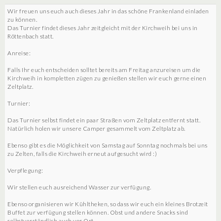
Wir freuen uns euch auch dieses Jahr in das schöne Frankenland einladen
zu können.
Das Turnier findet dieses Jahr zeitgleicht mit der Kirchweih bei uns in
Röttenbach statt.
Anreise:
Falls Ihr euch entscheiden solltet bereits am Freitag anzureisen um die
Kirchweih in kompletten zügen zu genießen stellen wir euch gerne einen
Zeltplatz.
Turnier:
Das Turnier selbst findet ein paar Straßen vom Zeltplatz entfernt statt.
Natürlich holen wir unsere Camper gesammelt vom Zeltplatz ab.
Ebenso gibt es die Möglichkeit von Samstag auf Sonntag nochmals bei uns
zu Zelten, falls die Kirchweih erneut aufgesucht wird :)
Verpflegung:
Wir stellen euch ausreichend Wasser zur verfügung.
Ebenso organisieren wir Kühltheken, so dass wir euch ein kleines Brotzeit
Buffet zur verfügung stellen können. Obst und andere Snacks sind
selbstverständlich auch vor Ort.