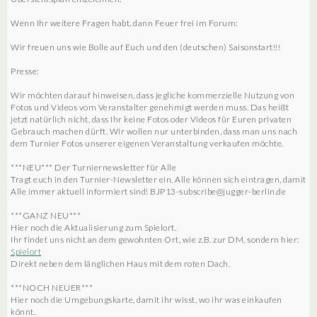
Wenn Ihr weitere Fragen habt, dann Feuer frei im Forum:
Wir freuen uns wie Bolle auf Euch und den (deutschen) Saisonstart!!!
Presse:
Wir möchten darauf hinweisen, dass jegliche kommerzielle Nutzung von
Fotos und Videos vom Veranstalter genehmigt werden muss. Das heißt
jetzt natürlich nicht, dass Ihr keine Fotos oder Videos für Euren privaten
Gebrauch machen dürft. Wir wollen nur unterbinden, dass man uns nach
dem Turnier Fotos unserer eigenen Veranstaltung verkaufen möchte.
***NEU*** Der Turniernewsletter für Alle
Tragt euch in den Turnier-Newsletter ein. Alle können sich eintragen, damit
Alle immer aktuell informiert sind! BJP13-subscribe@jugger-berlin.de
***GANZ NEU***
Hier noch die Aktualisierung zum Spielort.
Ihr findet uns nicht an dem gewohnten Ort, wie z.B. zur DM, sondern hier:
Spielort
Direkt neben dem länglichen Haus mit dem roten Dach.
***NOCH NEUER***
Hier noch die Umgebungskarte, damit ihr wisst, wo ihr was einkaufen
könnt.