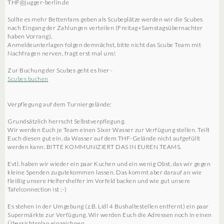
THF@jugger-berlin.de
Sollte es mehr Bettenfans geben als Scubeplätze werden wir die Scubes
nach Eingang der Zahlungen verteilen (Freitag+Samstagsübernachter
haben Vorrang).
Anmeldeunterlagen folgen demnächst, bitte nicht das Scube Team mit
Nachfragen nerven, fragt erst mal uns!
Zur Buchung der Scubes geht es hier -
Scubes buchen
Verpflegung auf dem Turniergelände:
Grundsätzlich herrscht Selbstverpflegung.
Wir werden Euch je Team einen Sixer Wasser zur Verfügung stellen. Teilt
Euch diesen gut ein, da Wasser auf dem THF-Gelände nicht aufgefüllt
werden kann. BITTE KOMMUNIZIERT DAS IN EUREN TEAMS.
Evtl. haben wir wieder ein paar Kuchen und ein wenig Obst, das wir gegen
kleine Spenden zugutekommen lassen. Das kommt aber darauf an wie
fleißig unsere Helfershelfer im Vorfeld backen und wie gut unsere
Tafelconnection ist ;-)
Es stehen in der Umgebung (z.B. Lidl 4 Bushaltestellen entfernt) ein paar
Supermärkte zur Verfügung. Wir werden Euch die Adressen noch in einen
Übersichtsplan einzeichnen.