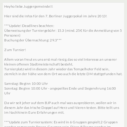
Heyho liebe Juggergemeinde!!!
Hier sind die Infos für den 7. Berliner Juggerpokal im Jahre 2013!
***Update! Deadlines beachten:
Überweisung der Turniergebühr: 15.3 (mind. 25€ für die Anmeldung von 5
Personen)
Buchung der Übernachtung: 29.3***
Zum Turnier!
Allem voran freut es uns erst mal riesig, das so viel Interesse an unserer
kleinen offenen Stadtmeisterschaft besteht.
Turnierplatz wird in diesem Jahr wieder das Tempelhofer Feld sein,
ziemlich in der Nähe von dem Ort wo auch die letzte DM stattgefunden hat.
Samstag: Beginn 10:00 Uhr
Sonntag: Beginn 10:00 Uhr - angepeiltes Ende und Siegerehrung 16:00
Uhr
Da wir seit jeher auf dem BJP auch mal was ausprobieren, wollen wir in
diesem Jahr das Irische Doppel auf Herz und Nieren testen. Bitte teilt uns
im Nachhinein Eure Erfahrungen mit.
***Update zum Turniersystem: Es wird in 6 Gruppen gespielt.2 Gruppen
werden sogenannte Power-Gruppen sein. Diese 8 Teams werden im