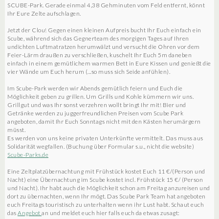
SCUBE-Park. Gerade einmal 4,38 Gehminuten vom Feld entfernt, könnt
Ihr Eure Zelte aufschlagen.
Jetzt der Clou! Gegen einen kleinen Aufpreis bucht Ihr Euch einfach ein
Scube, während sich das Gegnerteam des morgigen Tages auf Ihren
undichten Luftmatratzen herumwälzt und versucht die Ohren vor dem
Feier-Lärm draußen zu verschließen, kuschelt Ihr Euch 5m daneben
einfach in einem gemütlichem warmen Bett in Eure Kissen und genießt die
vier Wände um Euch herum (...so muss sich Seide anfühlen).
Im Scube-Park werden wir Abends gemütlich feiern und Euch die
Möglichkeit geben zu grillen. Um Grills und Kohle kümmern wir uns.
Grillgut und was Ihr sonst verzehren wollt bringt Ihr mit! Bier und
Getränke werden zu juggerfreundlichen Preisen vom Scube Park
angeboten, damit Ihr Euch Sonntags nicht mit den Kästen herumärgern
müsst.
Es werden von uns keine privaten Unterkünfte vermittelt. Das muss aus
Solidarität wegfallen. (Buchung über Formular s.u., nicht die website)
Scube-Parks.de
Eine Zeltplatzübernachtung mit Frühstück kostet Euch 11 €/(Person und
Nacht) eine Übernachtung im Scube kostet incl. Frühstück 15 €/ (Person
und Nacht). Ihr habt auch die Möglichkeit schon am Freitag anzureisen und
dort zu übernachten, wenn Ihr mögt. Das Scube Park Team hat angeboten
euch Freitags touristisch zu unterhalten wenn ihr Lust habt. Schaut euch
das
Angebot
an und meldet euch hier falls euch da etwas zusagt: