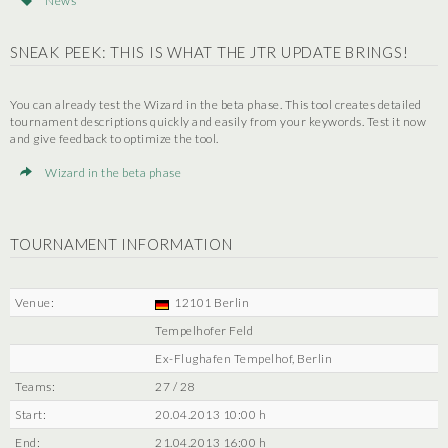
News
SNEAK PEEK: THIS IS WHAT THE JTR UPDATE BRINGS!
You can already test the Wizard in the beta phase. This tool creates detailed
tournament descriptions quickly and easily from your keywords. Test it now
and give feedback to optimize the tool.
Wizard in the beta phase
TOURNAMENT INFORMATION
Venue:
12101 Berlin
Tempelhofer Feld
Ex-Flughafen Tempelhof, Berlin
Teams:
27 / 28
Start:
20.04.2013 10:00 h
End:
21.04.2013 16:00 h