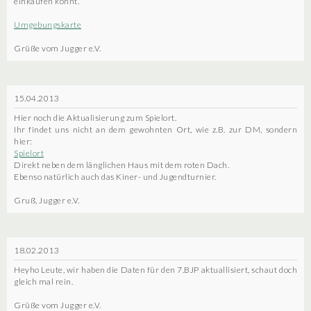
einkaufen könnt.
Umgebungskarte
Grüße vom Jugger e.V.
15.04.2013
Hier noch die Aktualisierung zum Spielort.
Ihr findet uns nicht an dem gewohnten Ort, wie z.B. zur DM, sondern
hier:
Spielort
Direkt neben dem länglichen Haus mit dem roten Dach.
Ebenso natürlich auch das Kiner- und Jugendturnier.
Gruß, Jugger e.V.
18.02.2013
Heyho Leute, wir haben die Daten für den 7.BJP aktuallisiert, schaut doch
gleich mal rein.
Grüße vom Jugger e.V.