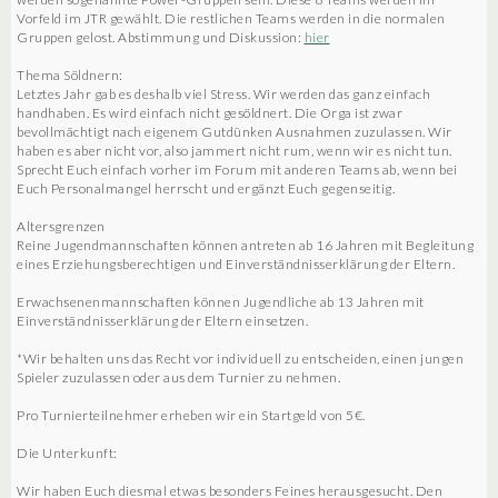
Vorfeld im JTR gewählt. Die restlichen Teams werden in die normalen
Gruppen gelost. Abstimmung und Diskussion:
hier
Thema Söldnern:
Letztes Jahr gab es deshalb viel Stress. Wir werden das ganz einfach
handhaben. Es wird einfach nicht gesöldnert. Die Orga ist zwar
bevollmächtigt nach eigenem Gutdünken Ausnahmen zuzulassen. Wir
haben es aber nicht vor, also jammert nicht rum, wenn wir es nicht tun.
Sprecht Euch einfach vorher im Forum mit anderen Teams ab, wenn bei
Euch Personalmangel herrscht und ergänzt Euch gegenseitig.
Altersgrenzen
Reine Jugendmannschaften können antreten ab 16 Jahren mit Begleitung
eines Erziehungsberechtigen und Einverständnisserklärung der Eltern.
Erwachsenenmannschaften können Jugendliche ab 13 Jahren mit
Einverständnisserklärung der Eltern einsetzen.
*Wir behalten uns das Recht vor individuell zu entscheiden, einen jungen
Spieler zuzulassen oder aus dem Turnier zu nehmen.
Pro Turnierteilnehmer erheben wir ein Startgeld von 5€.
Die Unterkunft:
Wir haben Euch diesmal etwas besonders Feines herausgesucht. Den