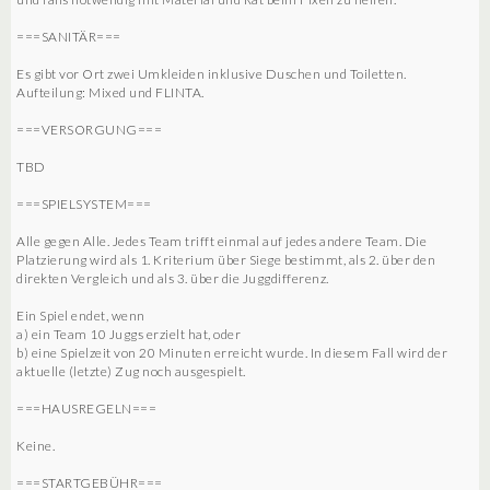
===SANITÄR===
Es gibt vor Ort zwei Umkleiden inklusive Duschen und Toiletten.
Aufteilung: Mixed und FLINTA.
===VERSORGUNG===
TBD
===SPIELSYSTEM===
Alle gegen Alle. Jedes Team trifft einmal auf jedes andere Team. Die
Platzierung wird als 1. Kriterium über Siege bestimmt, als 2. über den
direkten Vergleich und als 3. über die Juggdifferenz.
Ein Spiel endet, wenn
a) ein Team 10 Juggs erzielt hat, oder
b) eine Spielzeit von 20 Minuten erreicht wurde. In diesem Fall wird der
aktuelle (letzte) Zug noch ausgespielt.
===HAUSREGELN===
Keine.
===STARTGEBÜHR===