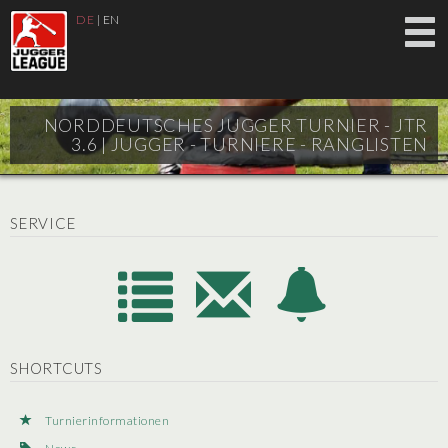
DE
|
EN
NORDDEUTSCHES JUGGER TURNIER - JTR
3.6 |
JUGGER - TURNIERE - RANGLISTEN
SERVICE
SHORTCUTS
Turnierinformationen