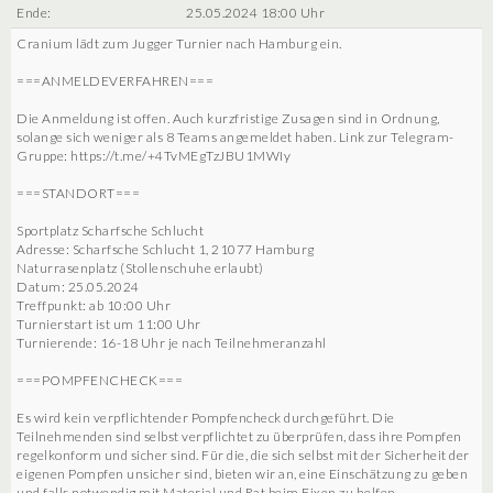
Ende:
25.05.2024 18:00 Uhr
Cranium lädt zum Jugger Turnier nach Hamburg ein.
===ANMELDEVERFAHREN===
Die Anmeldung ist offen. Auch kurzfristige Zusagen sind in Ordnung,
solange sich weniger als 8 Teams angemeldet haben. Link zur Telegram-
Gruppe: https://t.me/+4TvMEgTzJBU1MWIy
===STANDORT===
Sportplatz Scharfsche Schlucht
Adresse: Scharfsche Schlucht 1, 21077 Hamburg
Naturrasenplatz (Stollenschuhe erlaubt)
Datum: 25.05.2024
Treffpunkt: ab 10:00 Uhr
Turnierstart ist um 11:00 Uhr
Turnierende: 16-18 Uhr je nach Teilnehmeranzahl
===POMPFENCHECK===
Es wird kein verpflichtender Pompfencheck durchgeführt. Die
Teilnehmenden sind selbst verpflichtet zu überprüfen, dass ihre Pompfen
regelkonform und sicher sind. Für die, die sich selbst mit der Sicherheit der
eigenen Pompfen unsicher sind, bieten wir an, eine Einschätzung zu geben
und falls notwendig mit Material und Rat beim Fixen zu helfen.