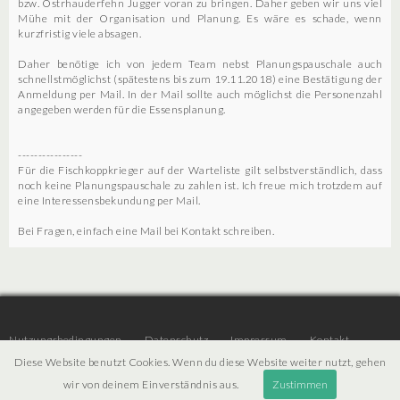
bzw. Ostrhauderfehn Jugger voran zu bringen. Daher geben wir uns viel
Mühe mit der Organisation und Planung. Es wäre es schade, wenn
kurzfristig viele absagen.
Daher benötige ich von jedem Team nebst Planungspauschale auch
schnellstmöglichst (spätestens bis zum 19.11.2018) eine Bestätigung der
Anmeldung per Mail. In der Mail sollte auch möglichst die Personenzahl
angegeben werden für die Essensplanung.
----------------
Für die Fischkoppkrieger auf der Warteliste gilt selbstverständlich, dass
noch keine Planungspauschale zu zahlen ist. Ich freue mich trotzdem auf
eine Interessensbekundung per Mail.
Bei Fragen, einfach eine Mail bei Kontakt schreiben.
Nutzungsbedingungen
Datenschutz
Impressum
Kontakt
Diese Website benutzt Cookies. Wenn du diese Website weiter nutzt, gehen
wir von deinem Einverständnis aus.
Zustimmen
© 2026 | JTR v3.6 |
Projekt [ PI ] Internet