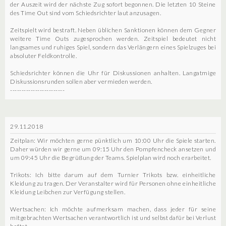
der Auszeit wird der nächste Zug sofort begonnen. Die letzten 10 Steine
des Time Out sind vom Schiedsrichter laut anzusagen.
Zeitspielt wird bestraft. Neben üblichen Sanktionen können dem Gegner
weitere Time Outs zugesprochen werden. Zeitspiel bedeutet nicht
langsames und ruhiges Spiel, sondern das Verlängern eines Spielzuges bei
absoluter Feldkontrolle.
Schiedsrichter können die Uhr für Diskussionen anhalten. Langatmige
Diskussionsrunden sollen aber vermieden werden.
------------------------
29.11.2018
Zeitplan: Wir möchten gerne pünktlich um 10:00 Uhr die Spiele starten.
Daher würden wir gerne um 09:15 Uhr den Pompfencheck ansetzen und
um 09:45 Uhr die Begrüßung der Teams. Spielplan wird noch erarbeitet.
Trikots: Ich bitte darum auf dem Turnier Trikots bzw. einheitliche
Kleidung zu tragen. Der Veranstalter wird für Personen ohne einheitliche
Kleidung Leibchen zur Verfügung stellen.
Wertsachen: Ich möchte aufmerksam machen, dass jeder für seine
mitgebrachten Wertsachen verantwortlich ist und selbst dafür bei Verlust