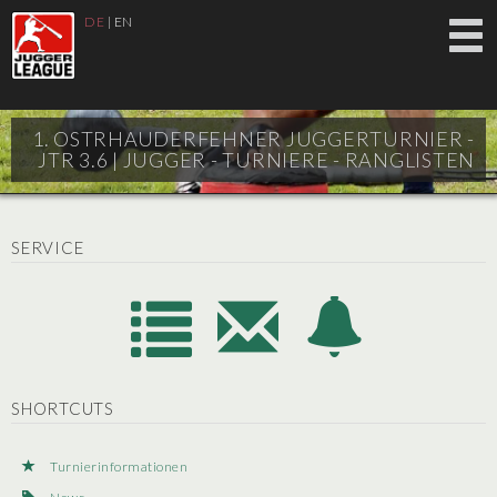
DE
|
EN
1. OSTRHAUDERFEHNER JUGGERTURNIER -
JTR 3.6 |
JUGGER - TURNIERE - RANGLISTEN
SERVICE
SHORTCUTS
Turnierinformationen