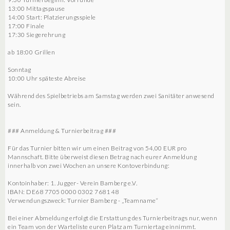
13:00 Mittagspause
14:00 Start: Platzierungsspiele
17:00 Finale
17:30 Siegerehrung
ab 18:00 Grillen
Sonntag
10:00 Uhr späteste Abreise
Während des Spielbetriebs am Samstag werden zwei Sanitäter anwesend
sein.
### Anmeldung & Turnierbeitrag ###
Für das Turnier bitten wir um einen Beitrag von 54,00 EUR pro
Mannschaft. Bitte überweist diesen Betrag nach eurer Anmeldung
innerhalb von zwei Wochen an unsere Kontoverbindung:
Kontoinhaber: 1. Jugger- Verein Bamberg e.V.
IBAN: DE68 7705 0000 0302 7681 48
Verwendungszweck: Turnier Bamberg - „Teamname“
Bei einer Abmeldung erfolgt die Erstattung des Turnierbeitrags nur, wenn
ein Team von der Warteliste euren Platz am Turniertag einnimmt.