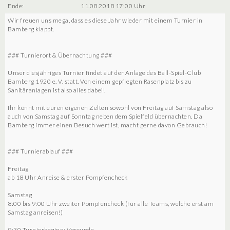
Ende:
11.08.2018 17:00 Uhr
Wir freuen uns mega, dass es diese Jahr wieder mit einem Turnier in
Bamberg klappt.
### Turnierort & Übernachtung ###
Unser diesjähriges Turnier findet auf der Anlage des Ball-Spiel-Club
Bamberg 1920 e. V. statt. Von einem gepflegten Rasenplatz bis zu
Sanitäranlagen ist also alles dabei!
Ihr könnt mit euren eigenen Zelten sowohl von Freitag auf Samstag also
auch von Samstag auf Sonntag neben dem Spielfeld übernachten. Da
Bamberg immer einen Besuch wert ist, macht gerne davon Gebrauch!
### Turnierablauf ###
Freitag
ab 18 Uhr Anreise & erster Pompfencheck
Samstag
8:00 bis 9:00 Uhr zweiter Pompfencheck (für alle Teams, welche erst am
Samstag anreisen!)
9:30 Turnierbeginn: Vorrunde