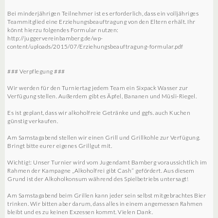
Bei minderjährigen Teilnehmer ist es erforderlich, dass ein volljähriges
Teammitglied eine Erziehungsbeauftragung von den Eltern erhält. Ihr
könnt hierzu folgendes Formular nutzen:
http://juggervereinbamberg.de/wp-
content/uploads/2015/07/Erziehungsbeauftragung-formular.pdf
### Verpflegung ###
Wir werden für den Turniertag jedem Team ein Sixpack Wasser zur
Verfügung stellen. Außerdem gibt es Äpfel, Bananen und Müsli-Riegel.
Es ist geplant, dass wir alkoholfreie Getränke und ggfs. auch Kuchen
günstig verkaufen.
Am Samstagabend stellen wir einen Grill und Grillkohle zur Verfügung.
Bringt bitte eurer eigenes Grillgut mit.
Wichtig!: Unser Turnier wird vom Jugendamt Bamberg voraussichtlich im
Rahmen der Kampagne „Alkoholfrei gibt Cash“ gefördert. Aus diesem
Grund ist der Alkoholkonsum während des Spielbetriebs untersagt!
Am Samstagabend beim Grillen kann jeder sein selbst mitgebrachtes Bier
trinken. Wir bitten aber darum, dass alles in einem angemessen Rahmen
bleibt und es zu keinen Exzessen kommt. Vielen Dank.