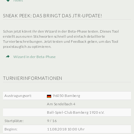
News
SNEAK PEEK: DAS BRINGT DAS JTR-UPDATE!
Schon jetzt könnt ihr den Wizard in der Beta-Phase testen. Dieses Tool
erstellt aus euren Stichworten schnell und einfach detaillierte
Turnierbeschreibungen. Jetzt testen und Feedback geben, um das Tool
praxistauglich zu optimieren.
Wizard in der Beta-Phase
TURNIERINFORMATIONEN
Austragungsort:
96050 Bamberg
Am Sendelbach 4
Ball-Spiel-Club Bamberg 1920 e.V.
Startplätze:
9 / 16
Beginn:
11.08.2018 10:00 Uhr