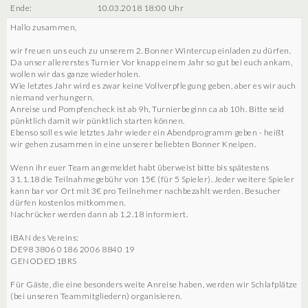
Ende:
10.03.2018 18:00 Uhr
Hallo zusammen,
wir freuen uns euch zu unserem 2. Bonner Wintercup einladen zu dürfen.
Da unser allererstes Turnier Vor knapp einem Jahr so gut bei euch ankam,
wollen wir das ganze wiederholen.
Wie letztes Jahr wird es zwar keine Vollverpflegung geben, aber es wir auch
niemand verhungern.
Anreise und Pompfencheck ist ab 9h, Turnierbeginn ca ab 10h. Bitte seid
pünktlich damit wir pünktlich starten können.
Ebenso soll es wie letztes Jahr wieder ein Abendprogramm geben - heißt
wir gehen zusammen in eine unserer beliebten Bonner Kneipen.
Wenn ihr euer Team angemeldet habt überweist bitte bis spätestens
31.1.18 die Teilnahmegebühr von 15€ (für 5 Spieler). Jeder weitere Spieler
kann bar vor Ort mit 3€ pro Teilnehmer nachbezahlt werden. Besucher
dürfen kostenlos mitkommen.
Nachrücker werden dann ab 1.2.18 informiert.
IBAN des Vereins:
DE98 3806 0186 2006 8840 19
GENODED1BRS
Für Gäste, die eine besonders weite Anreise haben, werden wir Schlafplätze
(bei unseren Teammitgliedern) organisieren.