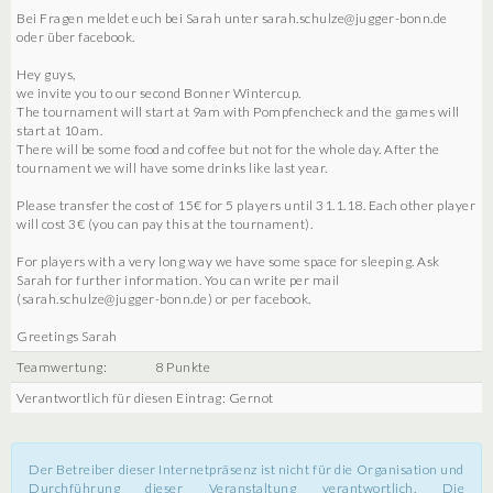
Bei Fragen meldet euch bei Sarah unter sarah.schulze@jugger-bonn.de
oder über facebook.
Hey guys,
we invite you to our second Bonner Wintercup.
The tournament will start at 9am with Pompfencheck and the games will
start at 10am.
There will be some food and coffee but not for the whole day. After the
tournament we will have some drinks like last year.
Please transfer the cost of 15€ for 5 players until 31.1.18. Each other player
will cost 3€ (you can pay this at the tournament).
For players with a very long way we have some space for sleeping. Ask
Sarah for further information. You can write per mail
(sarah.schulze@jugger-bonn.de) or per facebook.
Greetings Sarah
Teamwertung:
8 Punkte
Verantwortlich für diesen Eintrag: Gernot
Der Betreiber dieser Internetpräsenz ist nicht für die Organisation und
Durchführung dieser Veranstaltung verantwortlich. Die