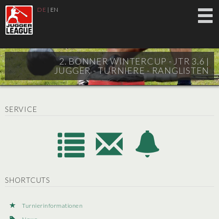
DE
|
EN
2. BONNER WINTERCUP - JTR 3.6 |
JUGGER - TURNIERE - RANGLISTEN
SERVICE
SHORTCUTS
Turnierinformationen