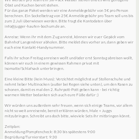
Obst und Kuchen bereit stehen.
Für das ganze Paket werden wir eine Anmeldegebühr von 5€ pro Person
berechnen. Ein Sockelbetrag von 25€ Anmeldegebühr pro Team soll uns bis
zum 2.Juli überwiesen werden. Bitte fragt die Kontodaten über
info@jugger-haufen-bochum.de an.
Anreise: Wenn ihr mit dem Zug anreist, können wir euer Gepäck vom
Bahnhof Langendreer abholen. Bitte meldet dies vorher an, dann geben wir
euch eine Kontakt-Handynummer.
Falls ihr schon Freitag anreisen wollt und/oder erst Sonntag abreisen wollt,
können wir euch in einem gewissen Rahmen privat mit
Isomatte/Schlafsack unterbringen.
Eine kleine Bitte (kein Muss): Verzichtet möglichst auf Stollenschuhe und
nehmt lieber Multinocken (außer bei Regen siehe unten), um den Rasen zu
schonen, damit es mal den 2. Ruhrpott-Pott geben kann - bei richtig
warmen Wetter bedanken sich auch eure Füße dafür ;)
Wir würden uns außerdem sehr freuen, wenn sich einige Teams, vor allem
nicht so weit anreisende, bereit erklären würden, Male + Juggs
mitzubringen. Schreibt uns doch bitte, wieviele Sets ihr mitbringen könnt.
Zeitplan:
Anmeldung/Pompfencheck: 8:30 bis spätestens 9:00
Begrüßung/Turnierstart: 9:30