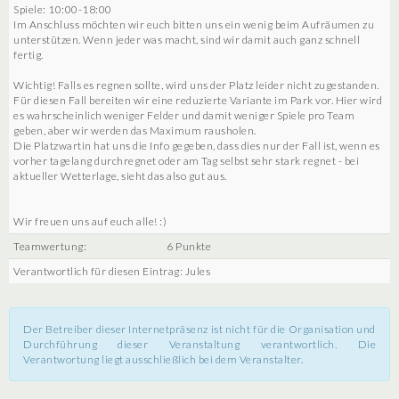
Spiele: 10:00-18:00
Im Anschluss möchten wir euch bitten uns ein wenig beim Aufräumen zu
unterstützen. Wenn jeder was macht, sind wir damit auch ganz schnell
fertig.
Wichtig! Falls es regnen sollte, wird uns der Platz leider nicht zugestanden.
Für diesen Fall bereiten wir eine reduzierte Variante im Park vor. Hier wird
es wahrscheinlich weniger Felder und damit weniger Spiele pro Team
geben, aber wir werden das Maximum rausholen.
Die Platzwartin hat uns die Info gegeben, dass dies nur der Fall ist, wenn es
vorher tagelang durchregnet oder am Tag selbst sehr stark regnet - bei
aktueller Wetterlage, sieht das also gut aus.
Wir freuen uns auf euch alle! :)
Teamwertung:
6 Punkte
Verantwortlich für diesen Eintrag: Jules
Der Betreiber dieser Internetpräsenz ist nicht für die Organisation und
Durchführung dieser Veranstaltung verantwortlich. Die
Verantwortung liegt ausschließlich bei dem Veranstalter.