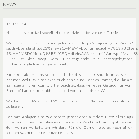
NEWS
16.07.2014
Nun ist es schon fast soweit! Hier die letzten Infos vor dem Turnier.
Wo ist das Turniergelände?: https://maps.google.de/maps?
saddr=Everstalstra%C3%9Fe+91,+44894+Bochum&daddr=L%C3%BCtgendo
5RzHH5MBD0Mc1qQ%3BFcfCEQMdLehvAA&mra=mift&mrsp=1&sz=18&
(Hier ist der Weg vom Turniergelände zur nächstgelegenen
Einkaufsmöglichkeit eingezeichnet.)
Bitte kontaktiert uns vorher, falls ihr das Gepäck-Shuttle in Anspruch
nehmen wollt. Wir schicken euch dann eine Handynummer, die ihr am
Samstag anrufen könnt. Bitte beachtet, dass wir euer Gepäck nur vom
Bahnhof Langendreer abholen, nicht von Langendreer-West.
Wir haben die Möglichkeit Wertsachen von der Platzwartin einschließen
zu lassen.
Sanitäre Anlagen sind wie bereits geschrieben auf dem Platz, allerdings
bitten wir zu beachten, dass es nur einen großen Duschraum gibt, den wir
den Herren vorbehalten würden. Für die Damen gibt es noch einen
kleinen Raum mit einer einzelnen Dusche.