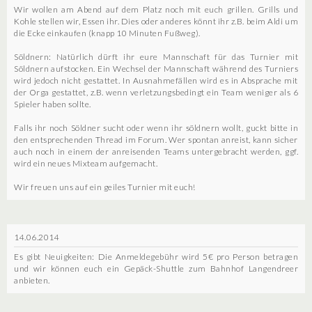
Wir wollen am Abend auf dem Platz noch mit euch grillen. Grills und
Kohle stellen wir, Essen ihr. Dies oder anderes könnt ihr z.B. beim Aldi um
die Ecke einkaufen (knapp 10 Minuten Fußweg).
Söldnern: Natürlich dürft ihr eure Mannschaft für das Turnier mit
Söldnern aufstocken. Ein Wechsel der Mannschaft während des Turniers
wird jedoch nicht gestattet. In Ausnahmefällen wird es in Absprache mit
der Orga gestattet, z.B. wenn verletzungsbedingt ein Team weniger als 6
Spieler haben sollte.
Falls ihr noch Söldner sucht oder wenn ihr söldnern wollt, guckt bitte in
den entsprechenden Thread im Forum. Wer spontan anreist, kann sicher
auch noch in einem der anreisenden Teams untergebracht werden, ggf.
wird ein neues Mixteam aufgemacht.
Wir freuen uns auf ein geiles Turnier mit euch!
14.06.2014
Es gibt Neuigkeiten: Die Anmeldegebühr wird 5€ pro Person betragen
und wir können euch ein Gepäck-Shuttle zum Bahnhof Langendreer
anbieten.