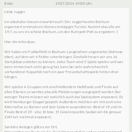
Ende:
19.07.2014 19:00 Uhr
Liebe Jugger,
ein absolutes Novum erwartet euch! Der Juggerhaufen Bochum
organisiert erstmals ein kleines eintägiges Turnier. Kommt also alle am
19.7. zu uns ins schöne Bochum, um den Ruhrpott-Pott zu ergattern :)
Hier die Infos dazu:
Wir haben ein Fußballfeld in Bochum-Langendreer angemietet (Adresse
oben), auf dem wir 4 Felder unterbringen. Deshalb freuen wir uns 16
Startplätze anbieten zu können. Jedes Team wird 5 Spiele spielen und wer
dann immernoch nicht genug hat, kann bei sehr wahrscheinlich
vorhandener Kapazität noch ein paar Freundschaftsspiele hinten dran
hängen.
Wir spielen 4 Gruppen mit anschließendem Halbfinale und Finale auf
allen Ebenen, es werden also alle Platzierungen ausgespielt werden (bei
weniger Teams müssen wir natürlich auch das Spielsystem anpassen). Es
wird Hamburger Doppel gespielt. Außerdem möchten wir mit euch eine
Alternative zu Steinen und Satz-System ausprobieren: Best of 19 und im
Finale Best of 29 - also 10 bzw. 15 Gewinnpunkte (wobei wir die genaue
Zahl evt. nochmal anpassen).
Sanitäre Anlagen gibt es vor Ort.
Wir werden pro Team ein Six-Pack Wasser stellen und es wird genügend