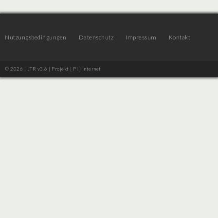
Nutzungsbedingungen
Datenschutz
Impressum
Kontakt
© 2026 | JTR v3.6 |
Projekt [ PI ] Internet