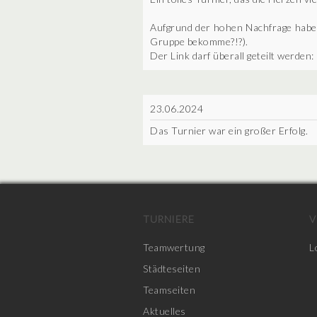
Aufgrund der hohen Nachfrage habe ic
Gruppe bekomme?!?).
Der Link darf überall geteilt wer
23.06.2024
Das Turnier war ein großer Erfolg.
TURNIERE
V
Teamwertung
L
Städteseiten
Teamseiten
Aktuelles