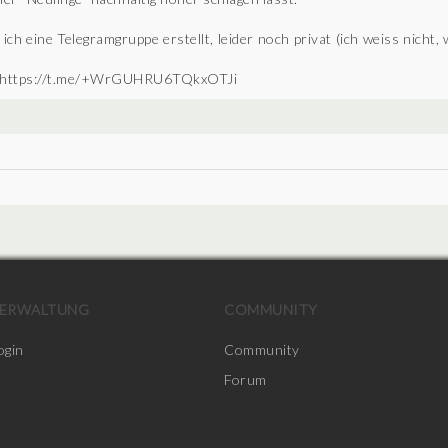
h eine Telegramgruppe erstellt, leider noch privat (ich weiss nicht, w
den: https://t.me/+WrGUHRU6TQkxOTJi
ERWALTUNG
COMMUNITY
ogin
Community
Forum