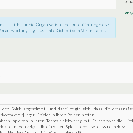
prax
uti
W
nz ist nicht für die Organisation und Durchführung dieser
erantwortung liegt ausschließlich bei dem Veranstalter.
i
en Spirit abgestimmt, und dabei zeigte sich, dass die ortsansäs
tkontaktmitjugger" Spieler in ihren Reihen hatten.
ahren, spielten in ihren Teams gleichwertig mit. Es gab zwar die "Lit
nkte, dennoch zeigen die einzelnen Spielergebnisse, dass respektvoll 
eler "Neulinge" nachhaltig höher schlagen lässt.