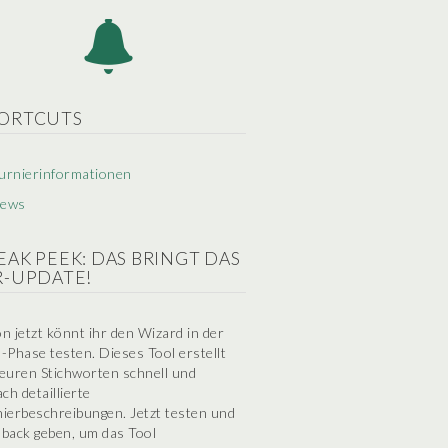
ORTCUTS
urnierinformationen
ews
EAK PEEK: DAS BRINGT DAS
R-UPDATE!
n jetzt könnt ihr den Wizard in der
-Phase testen. Dieses Tool erstellt
euren Stichworten schnell und
ach detaillierte
ierbeschreibungen. Jetzt testen und
back geben, um das Tool