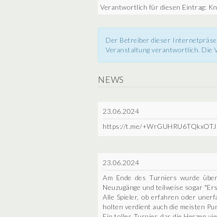
Verantwortlich für diesen Eintrag: Kn
Der Betreiber dieser Internetpräse
Veranstaltung verantwortlich. Die V
NEWS
23.06.2024
https://t.me/+WrGUHRU6TQkxOTJ
23.06.2024
Am Ende des Turniers wurde über d
Neuzugänge und teilweise sogar "Ers
Alle Spieler, ob erfahren oder unerf
holten verdient auch die meisten Pu
Ein tolles Turnier, das die Herzen vi