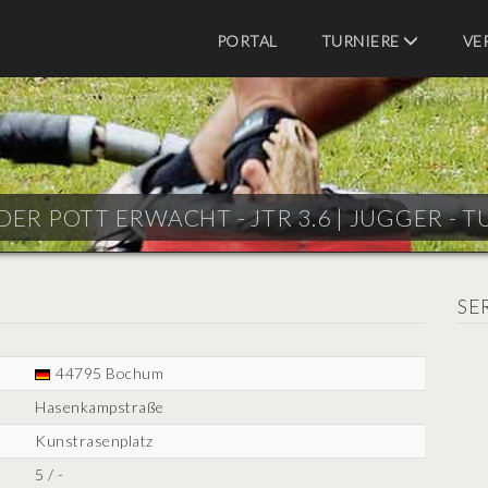
PORTAL
TURNIERE
VE
DER POTT ERWACHT - JTR 3.6 |
JUGGER - T
SE
44795 Bochum
Hasenkampstraße
Kunstrasenplatz
5 / -