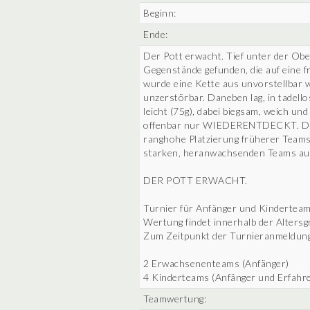
Beginn:
Ende:
Der Pott erwacht. Tief unter der Ob
Gegenstände gefunden, die auf eine f
wurde eine Kette aus unvorstellbar w
unzerstörbar. Daneben lag, in tadell
leicht (75g), dabei biegsam, weich un
offenbar nur WIEDERENTDECKT. Die 
ranghohe Platzierung früherer Teams 
starken, heranwachsenden Teams aus
DER POTT ERWACHT.
Turnier für Anfänger und Kinderteam
Wertung findet innerhalb der Alters
Zum Zeitpunkt der Turnieranmeldung
2 Erwachsenenteams (Anfänger)
4 Kinderteams (Anfänger und Erfahr
Teamwertung: