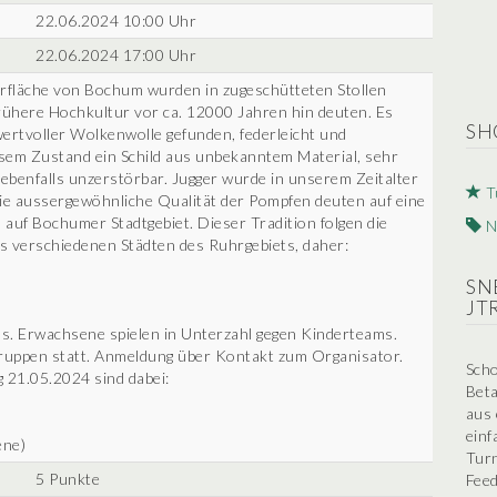
22.06.2024 10:00 Uhr
22.06.2024 17:00 Uhr
erfläche von Bochum wurden in zugeschütteten Stollen
rühere Hochkultur vor ca. 12000 Jahren hin deuten. Es
SH
ertvoller Wolkenwolle gefunden, federleicht und
osem Zustand ein Schild aus unbekanntem Material, sehr
d ebenfalls unzerstörbar. Jugger wurde in unserem Zeitalter
T
aussergewöhnliche Qualität der Pompfen deuten auf eine
auf Bochumer Stadtgebiet. Dieser Tradition folgen die
N
 verschiedenen Städten des Ruhrgebiets, daher:
SN
JT
s. Erwachsene spielen in Unterzahl gegen Kinderteams.
gruppen statt. Anmeldung über Kontakt zum Organisator.
Scho
 21.05.2024 sind dabei:
Beta
aus 
einf
ene)
Turn
5 Punkte
Feed