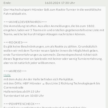
Ende:
16.03.2024 17:30 Uhr
Der Hochschulsport-Münster lädt zum Rookie-Turnier in die westfälische
Fahrradstadt ein.
===ANMELDEVERFAHREN===
Die Anmeldung ist offen. Aus allen Anmeldungen, die bis zum 18.02.
eingehen, laden wir 5 Teams ein und erstellen gegebenenfalls eine Liste mit
Teams, welche bei kurzfristigen Absagen nachrücken können.
===ROOKIES===
Es gibt keine Beschränkungen, um als Rookie zu zählen. Grundsätzlich
wollen wir mit dem Turnier neuen Spieler:innen die Möglichkeit geben,
erste Turniererfahrungen zu sammeln. Dementsprechend richtet sich
dieses Tagesturnier an Spielende mit keiner oder wenig Turniererfahrung,
aber es ist natürlich jeder willkommen.
===ANREISE===
Halle
mit dem Auto: An der Halle befinden sich Parkplätze.
mit den Öffis: HBF Münster → Bus Linie 2 Richtung Technologiepark bis
Corrensstraße
Halleneinlass ab 09:15 Uhr
Turnierstart ist um 10:00 Uhr
===POMPFENCHECK===
Es wird kein verpflichtender Pompfencheck durchgeführt. Die