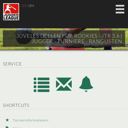
DE
|
EN
JOVELES DELLEN FÜR ROOKIES - JTR 3.6 |
JUGGER - TURNIERE - RANGLISTEN
SERVICE
SHORTCUTS
Turnierinformationen