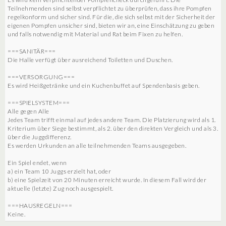
Teilnehmenden sind selbst verpflichtet zu überprüfen, dass ihre Pompfen
regelkonform und sicher sind. Für die, die sich selbst mit der Sicherheit der
eigenen Pompfen unsicher sind, bieten wir an, eine Einschätzung zu geben
und falls notwendig mit Material und Rat beim Fixen zu helfen.
===SANITÄR===
Die Halle verfügt über ausreichend Toiletten und Duschen.
===VERSORGUNG===
Es wird Heißgetränke und ein Kuchenbuffet auf Spendenbasis geben.
===SPIELSYSTEM===
Alle gegen Alle
Jedes Team trifft einmal auf jedes andere Team. Die Platzierung wird als 1.
Kriterium über Siege bestimmt, als 2. über den direkten Vergleich und als 3.
über die Juggdifferenz.
Es werden Urkunden an alle teilnehmenden Teams ausgegeben.
Ein Spiel endet, wenn
a) ein Team 10 Juggs erzielt hat, oder
b) eine Spielzeit von 20 Minuten erreicht wurde. In diesem Fall wird der
aktuelle (letzte) Zug noch ausgespielt.
===HAUSREGELN===
Keine.