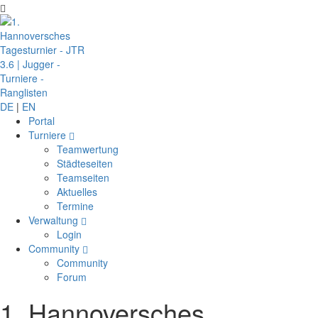
DE
|
EN
Portal
Turniere
Teamwertung
Städteseiten
Teamseiten
Aktuelles
Termine
Verwaltung
Login
Community
Community
Forum
1. Hannoversches