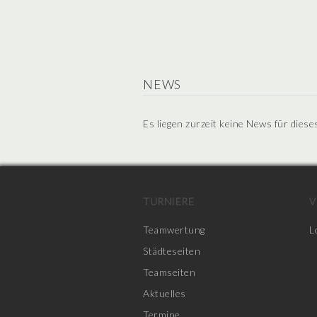
NEWS
Es liegen zurzeit keine News für diese
TURNIERE
V
Teamwertung
L
Städteseiten
Teamseiten
Aktuelles
Termine