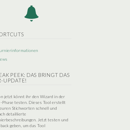
ORTCUTS
urnierinformationen
ews
EAK PEEK: DAS BRINGT DAS
R-UPDATE!
n jetzt könnt ihr den Wizard in der
-Phase testen. Dieses Tool erstellt
euren Stichworten schnell und
ach detaillierte
ierbeschreibungen. Jetzt testen und
back geben, um das Tool