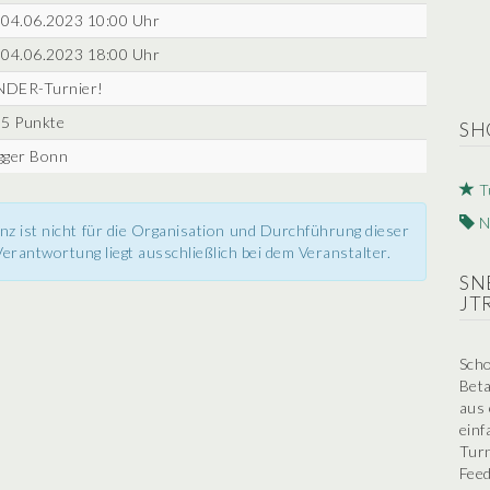
04.06.2023 10:00 Uhr
04.06.2023 18:00 Uhr
INDER-Turnier!
5 Punkte
SH
ugger Bonn
T
N
nz ist nicht für die Organisation und Durchführung dieser
erantwortung liegt ausschließlich bei dem Veranstalter.
SN
JT
Scho
Beta
aus 
einf
Turn
Feed