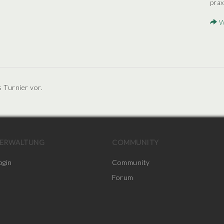
prax
W
s Turnier vor.
ERWALTUNG
COMMUNITY
ogin
Community
Forum