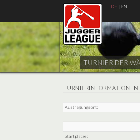
DE
|
EN
TURNIER DER WÄC
TURNIERINFORMATIONEN
Austragungsort:
Startplätze: