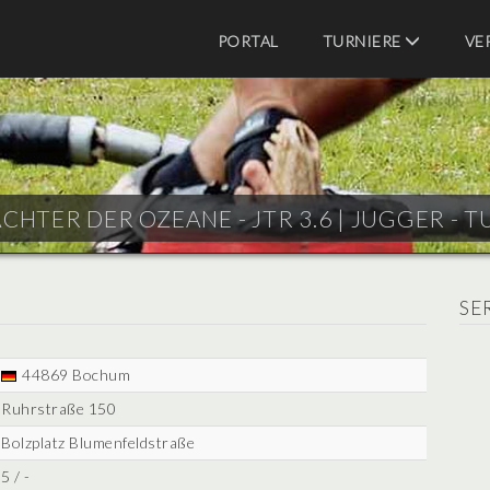
PORTAL
TURNIERE
VE
HTER DER OZEANE - JTR 3.6 |
JUGGER - T
SE
44869 Bochum
Ruhrstraße 150
Bolzplatz Blumenfeldstraße
5 / -