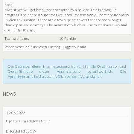
Food
MAYBE we will get breakfast sponsored by a bakery. This is a work in
progress. The nearest supermarket is 550 meters away. There are no Spätis
in Vienna / Austria. There are a few supermarkets that are open longer
than 6 p.m. on Saturdays. The nearest of which is 3 tram stations away and
open until 10 p.m..
Teamwertung:
10 Punkte
Verantwortlich für diesen Eintrag: Jugger Vienna
Der Betreiber dieser Internetpräsenz ist nicht für die Organisation und
Durchführung dieser Veranstaltung verantwortlich. Die
Verantwortung liegt ausschließlich bei dem Veranstalter.
NEWS
19.06.2023
Update zum Edelweiß-Cup
ENGLISH BELOW