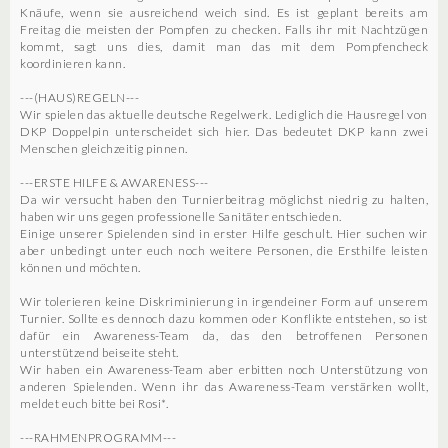
Knäufe, wenn sie ausreichend weich sind. Es ist geplant bereits am
Freitag die meisten der Pompfen zu checken. Falls ihr mit Nachtzügen
kommt, sagt uns dies, damit man das mit dem Pompfencheck
koordinieren kann.
---(HAUS)REGELN---
Wir spielen das aktuelle deutsche Regelwerk. Lediglich die Hausregel von
DKP Doppelpin unterscheidet sich hier. Das bedeutet DKP kann zwei
Menschen gleichzeitig pinnen.
---ERSTE HILFE & AWARENESS---
Da wir versucht haben den Turnierbeitrag möglichst niedrig zu halten,
haben wir uns gegen professionelle Sanitäter entschieden.
Einige unserer Spielenden sind in erster Hilfe geschult. Hier suchen wir
aber unbedingt unter euch noch weitere Personen, die Ersthilfe leisten
können und möchten.
Wir tolerieren keine Diskriminierung in irgendeiner Form auf unserem
Turnier. Sollte es dennoch dazu kommen oder Konflikte entstehen, so ist
dafür ein Awareness-Team da, das den betroffenen Personen
unterstützend beiseite steht.
Wir haben ein Awareness-Team aber erbitten noch Unterstützung von
anderen Spielenden. Wenn ihr das Awareness-Team verstärken wollt,
meldet euch bitte bei Rosi*.
---RAHMENPROGRAMM---