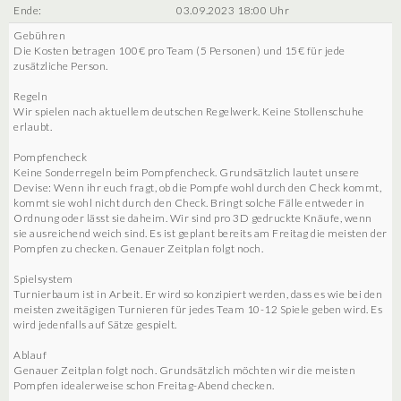
Ende:
03.09.2023 18:00 Uhr
Gebühren
Die Kosten betragen 100€ pro Team (5 Personen) und 15€ für jede
zusätzliche Person.
Regeln
Wir spielen nach aktuellem deutschen Regelwerk. Keine Stollenschuhe
erlaubt.
Pompfencheck
Keine Sonderregeln beim Pompfencheck. Grundsätzlich lautet unsere
Devise: Wenn ihr euch fragt, ob die Pompfe wohl durch den Check kommt,
kommt sie wohl nicht durch den Check. Bringt solche Fälle entweder in
Ordnung oder lässt sie daheim. Wir sind pro 3D gedruckte Knäufe, wenn
sie ausreichend weich sind. Es ist geplant bereits am Freitag die meisten der
Pompfen zu checken. Genauer Zeitplan folgt noch.
Spielsystem
Turnierbaum ist in Arbeit. Er wird so konzipiert werden, dass es wie bei den
meisten zweitägigen Turnieren für jedes Team 10-12 Spiele geben wird. Es
wird jedenfalls auf Sätze gespielt.
Ablauf
Genauer Zeitplan folgt noch. Grundsätzlich möchten wir die meisten
Pompfen idealerweise schon Freitag-Abend checken.