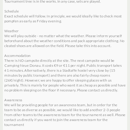
Tournament tree is in the works. In any case, sets are played.
Schedule
Exact schedule will follow. In principle, we would ideally like to check most
pompfen as early as Friday evening.
Weather
We will play outside - no matter what the weather. Please inform yourself
beforehand about the weather conditions and pack appropriate clothing. No
cleated shoes are allowed on the field. Please take this into account.
Accommodation
There is NO campsite directly at the site. The next campsite would be
Camping Neue Donau. It costs €9 or €11 per night. Public transport takes
41 minutes. Alternatively, there is a Stadtaffe hostel very close by (15
minutes by public transport) and there are also fairly cheap rooms
(26€/night). However, we are happy to offer sleeping places with us
privately. This is mainly for people who want it as cheap as possible and have
no problem sleeping on the floor if necessary. Please contact us directly.
Awareness
We will be providing people for an awareness team, but in order for the
team to be as diverse as possible, we would like to add another 2-3 people
from other teams to the awareness team for the tournament as well. Please
contact us directly if you want to join the awareness team for the
tournament