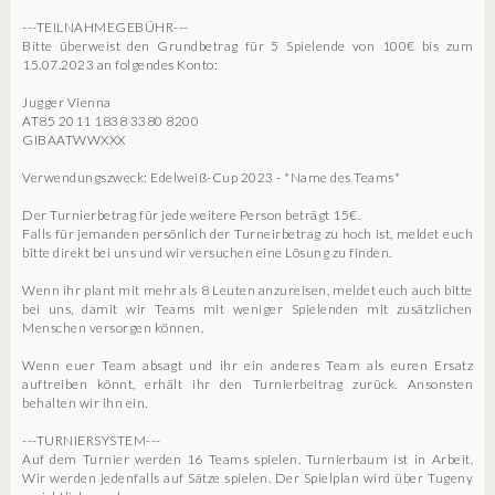
---TEILNAHMEGEBÜHR---
Bitte überweist den Grundbetrag für 5 Spielende von 100€ bis zum
15.07.2023 an folgendes Konto:
Jugger Vienna
AT85 2011 1838 3380 8200
GIBAATWWXXX
Verwendungszweck: Edelweiß-Cup 2023 - *Name des Teams*
Der Turnierbetrag für jede weitere Person beträgt 15€.
Falls für jemanden persönlich der Turneirbetrag zu hoch ist, meldet euch
bitte direkt bei uns und wir versuchen eine Lösung zu finden.
Wenn ihr plant mit mehr als 8 Leuten anzureisen, meldet euch auch bitte
bei uns, damit wir Teams mit weniger Spielenden mit zusätzlichen
Menschen versorgen können.
Wenn euer Team absagt und ihr ein anderes Team als euren Ersatz
auftreiben könnt, erhält ihr den Turnierbeitrag zurück. Ansonsten
behalten wir ihn ein.
---TURNIERSYSTEM---
Auf dem Turnier werden 16 Teams spielen. Turnierbaum ist in Arbeit.
Wir werden jedenfalls auf Sätze spielen. Der Spielplan wird über Tugeny