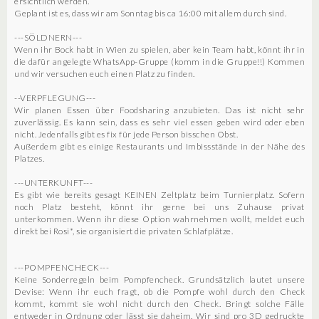
ersichtlich werden.
Geplant ist es, dass wir am Sonntag bis ca 16:00 mit allem durch sind.
---SÖLDNERN---
Wenn ihr Bock habt in Wien zu spielen, aber kein Team habt, könnt ihr in
die dafür angelegte WhatsApp-Gruppe (komm in die Gruppe!!) Kommen
und wir versuchen euch einen Platz zu finden.
--VERPFLEGUNG---
Wir planen Essen über Foodsharing anzubieten. Das ist nicht sehr
zuverlässig. Es kann sein, dass es sehr viel essen geben wird oder eben
nicht. Jedenfalls gibt es fix für jede Person bisschen Obst.
Außerdem gibt es einige Restaurants und Imbissstände in der Nähe des
Platzes.
---UNTERKUNFT---
Es gibt wie bereits gesagt KEINEN Zeltplatz beim Turnierplatz. Sofern
noch Platz besteht, könnt ihr gerne bei uns Zuhause privat
unterkommen. Wenn ihr diese Option wahrnehmen wollt, meldet euch
direkt bei Rosi*, sie organisiert die privaten Schlafplätze.
---POMPFENCHECK---
Keine Sonderregeln beim Pompfencheck. Grundsätzlich lautet unsere
Devise: Wenn ihr euch fragt, ob die Pompfe wohl durch den Check
kommt, kommt sie wohl nicht durch den Check. Bringt solche Fälle
entweder in Ordnung oder lässt sie daheim. Wir sind pro 3D gedruckte