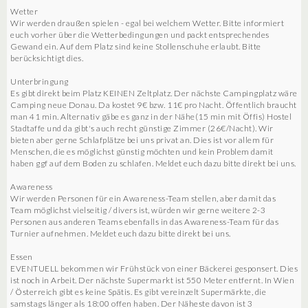
Wetter
Wir werden draußen spielen - egal bei welchem Wetter. Bitte informiert
euch vorher über die Wetterbedingungen und packt entsprechendes
Gewand ein. Auf dem Platz sind keine Stollenschuhe erlaubt. Bitte
berücksichtigt dies.
Unterbringung
Es gibt direkt beim Platz KEINEN Zeltplatz. Der nächste Campingplatz wäre
Camping neue Donau. Da kostet 9€ bzw. 11€ pro Nacht. Öffentlich braucht
man 41 min. Alternativ gäbe es ganz in der Nähe(15 min mit Öffis) Hostel
Stadtaffe und da gibt's auch recht günstige Zimmer (26€/Nacht). Wir
bieten aber gerne Schlafplätze bei uns privat an. Dies ist vor allem für
Menschen, die es möglichst günstig möchten und kein Problem damit
haben ggf auf dem Boden zu schlafen. Meldet euch dazu bitte direkt bei uns.
Awareness
Wir werden Personen für ein Awareness-Team stellen, aber damit das
Team möglichst vielseitig / divers ist, würden wir gerne weitere 2-3
Personen aus anderen Teams ebenfalls in das Awareness-Team für das
Turnier aufnehmen. Meldet euch dazu bitte direkt bei uns.
Essen
EVENTUELL bekommen wir Frühstück von einer Bäckerei gesponsert. Dies
ist noch in Arbeit. Der nächste Supermarkt ist 550 Meter entfernt. In Wien
/ Österreich gibt es keine Spätis. Es gibt vereinzelt Supermärkte, die
samstags länger als 18:00 offen haben. Der Näheste davon ist 3