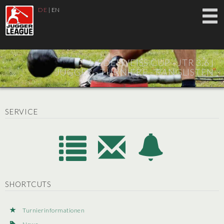
DE
|
EN
1. EDELWEISS CUP - JTR 3.6 |
JUGGER - TURNIERE - RANGLISTEN
SERVICE
SHORTCUTS
Turnierinformationen