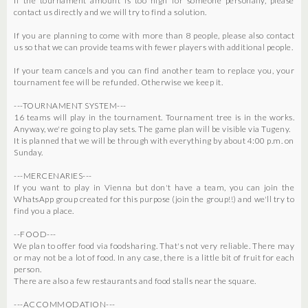
If the tournament amount is too high for someone personally, please
contact us directly and we will try to find a solution.
If you are planning to come with more than 8 people, please also contact
us so that we can provide teams with fewer players with additional people.
If your team cancels and you can find another team to replace you, your
tournament fee will be refunded. Otherwise we keep it.
---TOURNAMENT SYSTEM---
16 teams will play in the tournament. Tournament tree is in the works.
Anyway, we're going to play sets. The game plan will be visible via Tugeny.
It is planned that we will be through with everything by about 4:00 p.m. on
Sunday.
---MERCENARIES---
If you want to play in Vienna but don't have a team, you can join the
WhatsApp group created for this purpose (join the group!!) and we'll try to
find you a place.
--FOOD---
We plan to offer food via foodsharing. That's not very reliable. There may
or may not be a lot of food. In any case, there is a little bit of fruit for each
person.
There are also a few restaurants and food stalls near the square.
---ACCOMMODATION---