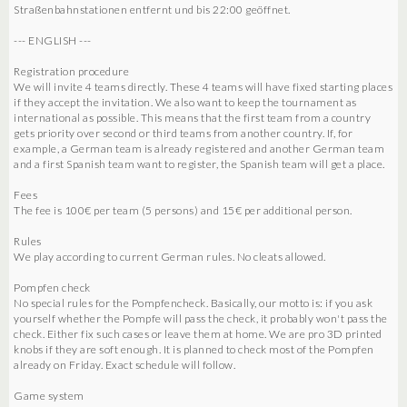
Straßenbahnstationen entfernt und bis 22:00 geöffnet.
--- ENGLISH ---
Registration procedure
We will invite 4 teams directly. These 4 teams will have fixed starting places
if they accept the invitation. We also want to keep the tournament as
international as possible. This means that the first team from a country
gets priority over second or third teams from another country. If, for
example, a German team is already registered and another German team
and a first Spanish team want to register, the Spanish team will get a place.
Fees
The fee is 100€ per team (5 persons) and 15€ per additional person.
Rules
We play according to current German rules. No cleats allowed.
Pompfen check
No special rules for the Pompfencheck. Basically, our motto is: if you ask
yourself whether the Pompfe will pass the check, it probably won't pass the
check. Either fix such cases or leave them at home. We are pro 3D printed
knobs if they are soft enough. It is planned to check most of the Pompfen
already on Friday. Exact schedule will follow.
Game system