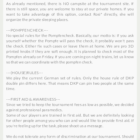
As already mentioned, there is NO campsite at the tournament site. If
there is still space, you are welcome to stay at our private homes. If you
want to take advantage of this option, contact Rosi* directly, she will
organize the private sleeping places.
---POMPFENCHECK---
No special rules for the Pompfencheck. Basically, our motto is: if you ask
yourself whether the Pompfe will pass the check, it probably won't pass
the check. Either fix such cases or leave them at home. We are pro 3D
printed knobs if they are soft enough. It is planned to check most of the
Pompfen already on Friday. If you are coming on night trains, let us know
so that we can coordinate with the pompfen check.
---(HOUSE)RULES---
We play the current German set of rules. Only the house rule of DKP
double pin differs here. That means DKP can pin two people at the same
time.
---FIRST AID & AWARENESS---
Since we tried to keep the tournament fees as low as possible, we decided
against professional paramedics.
Some of our players are trained in first aid. But we are definitely looking
for other people among you who can and would like to provide first aid. If
you're feeling up for the task, please shoot us a message.
We do not tolerate any form of discrimination at our tournament. Should