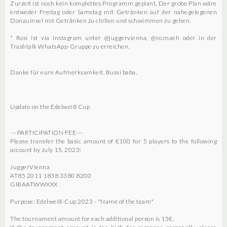
Zurzeit ist noch kein komplettes Programm geplant. Der grobe Plan wäre
entweder Freitag oder Samstag mit Getränken auf der nahegelegenen
Donauinsel mit Getränken zu chillen und schwimmen zu gehen.
* Rosi ist via Instagram unter @juggervienna, @ro.maeh oder in der
Trashtalk WhatsApp-Gruppe zu erreichen.
Danke für eure Aufmerksamkeit. Bussi baba.
Update on the Edelweiß Cup
---PARTICIPATION FEE---
Please transfer the basic amount of €100 for 5 players to the following
account by July 15, 2023:
JuggerVienna
AT85 2011 1838 3380 8200
GIBAATWWXXX
Purpose: Edelweiß-Cup 2023 - *Name of the team*
The tournament amount for each additional person is 15€.