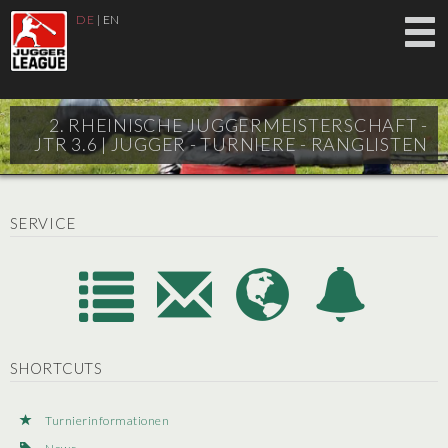
DE
|
EN
2. RHEINISCHE JUGGERMEISTERSCHAFT -
JTR 3.6 |
JUGGER - TURNIERE - RANGLISTEN
SERVICE
SHORTCUTS
Turnierinformationen