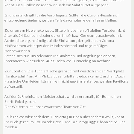
könnt. Das Grillen werden wir durch ein Salatbuffet aufpeppen.
Grundsätzlich gilt für die Verpflegung: Sollten die Corona-Regeln sich
entsprechend ändern, werden Teile davon oder leider alles entfallen.
Zu unserem Hygienekonzept: Bitte bringt einen offiziellen Test, der nicht
älter als 24 Stunden ist oder euren Impf- bzw. Genesungsnachweis mit.
Achtet bitte eigenständig auf die Einhaltung der geltenden Corona-
Maßnahmen wie bspw. den Mindestabstand und regelmäßiges
Händewaschen.
Sofern sich für uns relevante Maßnahmen und Regelungen ändern,
informieren wir euch ca. 48 Stunden vor Turnierbeginn nochmal.
Zur Location: Die Turnierfläche grenzt direkt westlich an den "Parkplatz
Haribo-Schiff" an. Am Platz gibt es Toiletten, jedoch keine Duschen. Auch
klassische Umkleiden können wir nicht gewährleisten, es werden Pavillons
aufgestellt.
Auf der 2. Rheinischen Meisterschaft wird es erstmalig für Bonn einen
Spirit-Pokal geben!
Des Weiteren ist unser Awareness-Team vor Ort.
Falls ihr vor oder nach dem Turniertag in Bonn übernachten wollt, könnt
ihr euch gerne im Forum oder per E-Mail an info@jugger-bonn.de bei uns
melden.