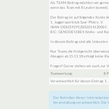
Als TEAM-Beitrag möchten wir gerne
wenn das Team mit 8 Leuten kommt).
Der Betrag ist auf folgendes Konto b
1. Juggersportclub Saar-Pfalz e. V.
IBAN: DE82592912002014120001
BIC: GENODE51BEX (Volks- und Raiff
In diesem Beitrag sind alle Unkosten 
Nur Teams die fristgerecht überwiesen
Absagen ab 15.11.18 erfolgt keine R
Fragen? Gerne stehen wir euch zur V
Teamwertung:
8 P
Verantwortlich für diesen Eintrag: 1. 
Der Betreiber dieser Internetpräse
Veranstaltung verantwortlich. Die V