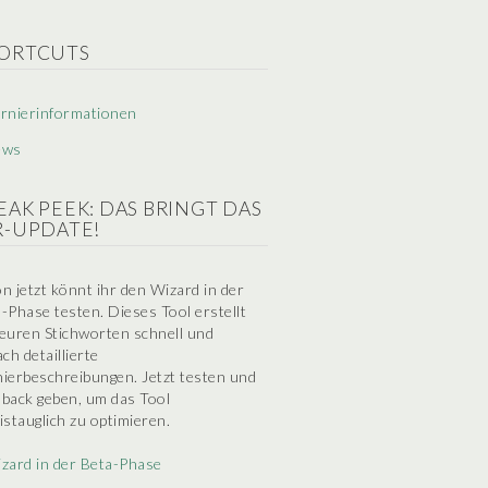
ORTCUTS
rnierinformationen
ews
EAK PEEK: DAS BRINGT DAS
R-UPDATE!
n jetzt könnt ihr den Wizard in der
-Phase testen. Dieses Tool erstellt
euren Stichworten schnell und
ach detaillierte
ierbeschreibungen. Jetzt testen und
back geben, um das Tool
istauglich zu optimieren.
zard in der Beta-Phase