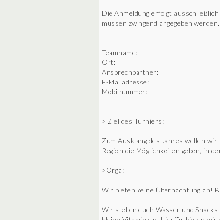
Die Anmeldung erfolgt ausschließlic
müssen zwingend angegeben werden.
----------------------------------
Teamname:
Ort:
Ansprechpartner:
E-Mailadresse:
Mobilnummer:
----------------------------------
> Ziel des Turniers:
Zum Ausklang des Jahres wollen wi
Region die Möglichkeiten geben, in de
>Orga:
Wir bieten keine Übernachtung an! Bit
Wir stellen euch Wasser und Snacks z
kleine Vitaminkur. Hierfür bieten wi