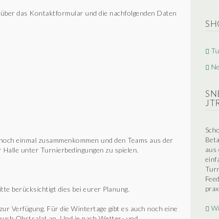
h über das Kontaktformular und die nachfolgenden Daten
SH
Tu
N
SN
JT
Scho
Beta
r noch einmal zusammenkommen und den Teams aus der
aus 
r Halle unter Turnierbedingungen zu spielen.
einf
Turn
Feed
prax
te berücksichtigt dies bei eurer Planung.
Wi
ur Verfügung. Für die Wintertage gibt es auch noch eine
r euch Obstsalat an. Und je nach Wetter- und