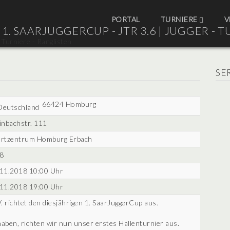
PORTAL
TURNIERE
V
1. SAARJUGGERCUP - JTR 3.6 |
JUGGER - T
SE
66424 Homburg
inbachstr. 111
ortzentrum Homburg Erbach
 8
11.2018 10:00 Uhr
11.2018 19:00 Uhr
V. richtet den diesjährigen 1. SaarJuggerCup aus.
aben, richten wir nun unser erstes Hallenturnier aus.