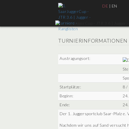
DE
|
EN
TURNIERINFORMATIONEN
Austragungsort:
Ste
Sp
Startplätze:
8 /
Beginn:
24.
Ende:
24.
Der 1. Juggersportclub Saar-Pfalz e. 
Nachdem wir uns auf Sand versucht h