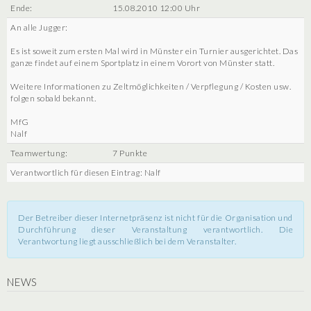
Ende:
15.08.2010 12:00 Uhr
An alle Jugger:
Es ist soweit zum ersten Mal wird in Münster ein Turnier ausgerichtet. Das
ganze findet auf einem Sportplatz in einem Vorort von Münster statt.
Weitere Informationen zu Zeltmöglichkeiten / Verpflegung / Kosten usw.
folgen sobald bekannt.
MfG
Nalf
Teamwertung:
7 Punkte
Verantwortlich für diesen Eintrag: Nalf
Der Betreiber dieser Internetpräsenz ist nicht für die Organisation und
Durchführung dieser Veranstaltung verantwortlich. Die
Verantwortung liegt ausschließlich bei dem Veranstalter.
NEWS