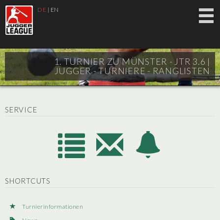
DE
|
EN
1. TURNIER ZU MÜNSTER - JTR 3.6 |
JUGGER - TURNIERE - RANGLISTEN
SERVICE
SHORTCUTS
Turnierinformationen