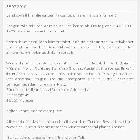
28.07.2010
Es ist soweit hier die ganzen Fakten zu unserem ersten Turnier:
Fangen wir mit der Anreise an, ihr könnt ab Freitag den 13.08.2010
18:00 anreisen wenn ihr möchtet.
Wenn ihr mit der Bahn kommt fahrt ihr bitte bis Münster Hauptbahnhof
und sagt mir vorher Bescheid wann ihr dort mit wievielen Leuten
ankommt, wir holen euch dann dort ab.
Wenn ihr mit dem Auto kommt ihr von der Autobahn A 1, Abfahrt
Münster-Nord , Richtung Steinfurt/Gronau. Ausfahrt Nienberge, links in
die Hülshoffstraße, 2. Ampel links in den Von-Schonebeck-Ring einfahren.
Straßenverlauf folgen und die Sportplätze sind in Sicht. Parkplätze
befinden sich dann direkt am Platz.
Für die Leute die mit Navi fahren die Adresse ist:
Feldstiege 45
48161 Münster
Zelten könnt ihr direkt am Platz.
Allgemein gilt das ihr mir doch bitte vor dem Turnier Bescheid sagt mit
wievielen Leuten ihr anreist sodass wir entsprechend planen können.
Nun zu dem unangenehmen finanziellen Teil: