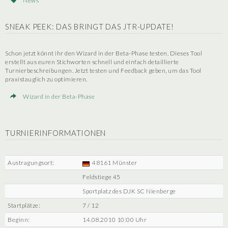
News
SNEAK PEEK: DAS BRINGT DAS JTR-UPDATE!
Schon jetzt könnt ihr den Wizard in der Beta-Phase testen. Dieses Tool
erstellt aus euren Stichworten schnell und einfach detaillierte
Turnierbeschreibungen. Jetzt testen und Feedback geben, um das Tool
praxistauglich zu optimieren.
Wizard in der Beta-Phase
TURNIERINFORMATIONEN
Austragungsort:
48161 Münster
Feldstiege 45
Sportplatz des DJK SC Nienberge
Startplätze:
7 / 12
Beginn:
14.08.2010 10:00 Uhr