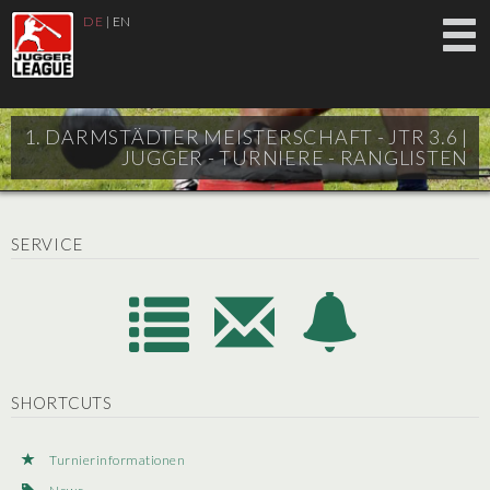
DE
|
EN
1. DARMSTÄDTER MEISTERSCHAFT - JTR 3.6 |
JUGGER - TURNIERE - RANGLISTEN
SERVICE
SHORTCUTS
Turnierinformationen