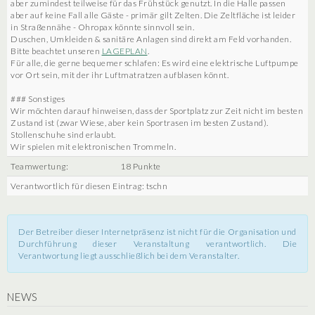
aber zumindest teilweise für das Frühstück genutzt. In die Halle passen
aber auf keine Fall alle Gäste - primär gilt Zelten. Die Zeltfläche ist leider
in Straßennähe - Ohropax könnte sinnvoll sein.
Duschen, Umkleiden & sanitäre Anlagen sind direkt am Feld vorhanden.
Bitte beachtet unseren
LAGEPLAN
.
Für alle, die gerne bequemer schlafen: Es wird eine elektrische Luftpumpe
vor Ort sein, mit der ihr Luftmatratzen aufblasen könnt.
### Sonstiges
Wir möchten darauf hinweisen, dass der Sportplatz zur Zeit nicht im besten
Zustand ist (zwar Wiese, aber kein Sportrasen im besten Zustand).
Stollenschuhe sind erlaubt.
Wir spielen mit elektronischen Trommeln.
Teamwertung:
18 Punkte
Verantwortlich für diesen Eintrag: tschn
Der Betreiber dieser Internetpräsenz ist nicht für die Organisation und
Durchführung dieser Veranstaltung verantwortlich. Die
Verantwortung liegt ausschließlich bei dem Veranstalter.
NEWS