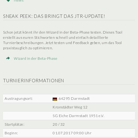
News
SNEAK PEEK: DAS BRINGT DAS JTR-UPDATE!
Schon jetzt könnt ihr den Wizard in der Beta-Phase testen. Dieses Tool
erstellt aus euren Stichworten schnell und einfach detaillierte
Turnierbeschreibungen. Jetzt testen und Feedback geben, um das Tool
praxistauglich zu optimieren.
Wizard in der Beta-Phase
TURNIERINFORMATIONEN
Austragungsort:
64295 Darmstadt
Kronstädter Weg 12
SG Eiche Darmstadt 1951 e.V.
Startplätze:
20 / 32
Beginn:
01.07.2017 09:00 Uhr