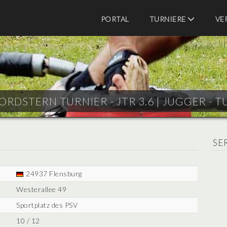
PORTAL
TURNIERE
VE
ORDSTERN TURNIER - JTR 3.6 |
JUGGER - T
SE
24937 Flensburg
Westerallee 49
Sportplatz des PSV
10 / 12