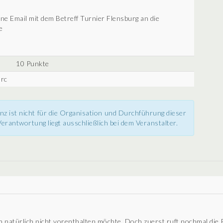
ine Email mit dem Betreff Turnier Flensburg an die
e
10 Punkte
arc
nz ist nicht für die Organisation und Durchführung dieser
erantwortung liegt ausschließlich bei dem Veranstalter.
ch natürlich nicht vorenthalten möchte. Doch zuerst ruft nochmal die P