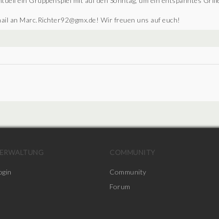
ntuell ein Gruppenspiel mit auf den Sonntag, um ein entspanntes Gril
Email an Marc.Richter92@gmx.de! Wir freuen uns auf euch!
ERWALTUNG
COMMUNITY
ogin
Community
Forum