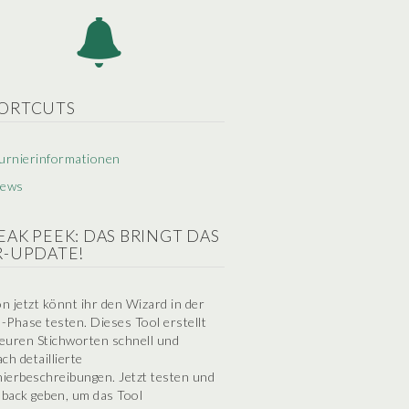
ORTCUTS
urnierinformationen
ews
EAK PEEK: DAS BRINGT DAS
R-UPDATE!
n jetzt könnt ihr den Wizard in der
-Phase testen. Dieses Tool erstellt
euren Stichworten schnell und
ach detaillierte
ierbeschreibungen. Jetzt testen und
back geben, um das Tool