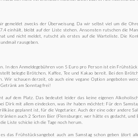
ir gemeldet zwecks der Überweisung. Da wir selbst viel um die Ohr
17.4 einhält, bleibt auf der Liste stehen. Ansonsten rutschen die Man
 hat und nicht meldet, rutscht als erstes auf die Warteliste. Die K
Rundmail rausgeben.
 In den Anmeldegebühren von 5 Euro pro Person ist ein Frühstück a
 stellt belegte Brötchen, Kaffee, Tee und Kakao bereit. Bei den Brötc
n. Wir schauen derzeit, ob auch eine vegane Option angeboten werd
 Getränk am Sonntag frei!
 auf dem Platz. Das bedeutet leider das keine eigenen Alkoholisc
bei Dirk mit allem eindecken, was ihr haben möchtet: Für den Samstag
lkäse geplannt ist, für die Vegetarier. Auch der eine oder andere Sa
etränken auch 2 Sorten Bier (Flensburger, wer hätte es gedacht, un
 die Liste schicke ich die Tage noch herum.
d es das Frühstücksangebot auch am Samstag schon geben (dort all