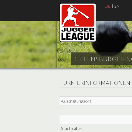
DE
|
EN
1. FLENSBURGER N
TURNIERINFORMATIONEN
Austragungsort:
Startplätze: