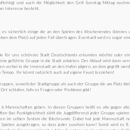
lichtig) und auch die Möglichkeit den Grill Sonntag Mittag nochma
an Interesse besteht.
ibt es sicherlich einige die an den Spielen des Wochenendes (kleines
ben dem Platz) auf jeden Fall übertragen. Eventuell wird es sogar ein
die für uns schönste Stadt Deutschlands erkunden möchte oder ein
eine geführte Gruppe in die Stadt anbieten. Der Ablauf wird dann ver
en vorbei in die Innenstadt an den Hafen pilgern, an dem gegrillt wer
 Tempo. Ihr könnt natürlich auch auf eigene Faust losziehen!
Gruppen, sowohl der Stadtgruppe als auch der Gruppe die am Platz blei
rt schlafen, falls es Fragen oder Probleme gibt!
 6 Mannschaften geben. In diesen Gruppen heißt es alle gegen alle
ten (bei Punktgleichheit zählt die Juggdifferenz) jeder Gruppe spiele
en im selben System die Blechrunde. Dabei hat jede Mannschaft noc
 Spielen ausgetragen, so dass jeder zusehen kann! Somit wird es 8 S