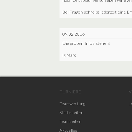
nach Zeitablauf verschieben wir eve
Bei Fragen schreibt jederzeit eine 
09.02.2016
Die groben Infos stehen!
lg Marc
TURNIERE
V
Teamwertung
L
Städteseiten
Teamseiten
Aktuelles