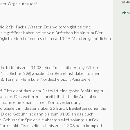
prax
t der Orga aufbauen!
W
ie 2 Six-Packs Wasser. Des weiteren gibt es eine
 sie geöffnet haben sollte von Brötchen bishin zum Bier
möglichkeiten befinden sich in ca. 10-15 Minuten gemütlichen
r bitte bis zum 31.03. eine Email mit der ungefähren
arc.Richter92@gmx.de. Der Betreff ist dabei Turnier
B. Turnier Flensburg Nordische Sport Amatuere.
r! Dies dient dazu dem Platzwirt eine grobe Schätzung zu
erden. Des weiteren schreibt ihr bitte die Anzahl der
t dann eine Email mit der Kontoverbindung.
 Spieler, mindestens aber 25 Euro!, Begleitpersonen die
 Diese Gebühr ist dann bis zum 31.05 an das euch
e Gebühr für Spieler die absagen wird solange zurück
5 Euro sinkt. Teams die sich bis zum 19.06 noch komplett