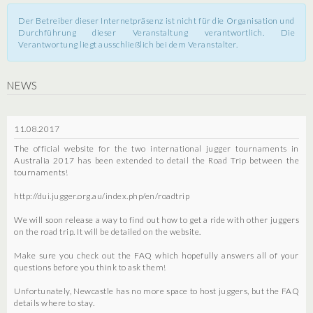
Der Betreiber dieser Internetpräsenz ist nicht für die Organisation und
Durchführung dieser Veranstaltung verantwortlich. Die
Verantwortung liegt ausschließlich bei dem Veranstalter.
NEWS
11.08.2017
The official website for the two international jugger tournaments in
Australia 2017 has been extended to detail the Road Trip between the
tournaments!
http://dui.jugger.org.au/index.php/en/roadtrip
We will soon release a way to find out how to get a ride with other juggers
on the road trip. It will be detailed on the website.
Make sure you check out the FAQ which hopefully answers all of your
questions before you think to ask them!
Unfortunately, Newcastle has no more space to host juggers, but the FAQ
details where to stay.