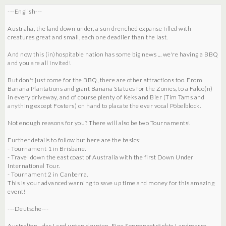
---English---
Australia, the land down under, a sun drenched expanse filled with
creatures great and small, each one deadlier than the last.
And now this (in)hospitable nation has some big news ... we're having a BBQ
and you are all invited!
But don't just come for the BBQ, there are other attractions too. From
Banana Plantations and giant Banana Statues for the Zonies, to a Falco(n)
in every driveway, and of course plenty of Keks and Bier (Tim Tams and
anything except Fosters) on hand to placate the ever vocal Pöbelblock.
Not enough reasons for you? There will also be two Tournaments!
Further details to follow but here are the basics:
- Tournament 1 in Brisbane.
- Travel down the east coast of Australia with the first Down Under
International Tour.
- Tournament 2 in Canberra.
This is your advanced warning to save up time and money for this amazing
event!
---Deutsche---
Australien - das Land unten drunten. Eine Sonnengetränkte Landmasse