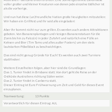
voller großer und kleiner Kreaturen von denen jede einzelne tödlicher ist
als die vorherige.
Und nun hat diese (un)freundliche Nation große Neuigkeiten mitzuteilen:
Wir haben ein Grillfest und Ihr seid alle eingeladen!
Aber Ihr kommt nicht nur zum grillen. Es werden auch andere Attraktionen
geboten. Von Bananenplantagen und riesigen Bananenstatuen für die
Zonis bis hin zu Falco(n) in jeder Zufahrt und natürlich eine Fülle an
Keksen und Bier (Tim Tams und alles außer Fosters) um den stets
lautstarken Pöbelblock zu beschwichtigen.
Das sind nicht genug Gründe für Euch? Es werden auch zwei Turniere
stattfinden!
Weitere Einzelheiten folgen, aber hier sind die Grundlagen:
Das 1. Tunier findet in Brisbane statt. Von dort geht die Reise an der
Ostküste Australiens richtung Süden weier.
Das 2. Tunier findet in Canberra statt.
Dieser Eintrag ist Eure Frühwarnung um Zeit und Geld für dieses Event
einzuplanen.
Teamwertung:
13 Punkte
Verantwortlich für diesen Eintrag: AJL