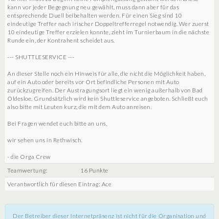
kann vor jeder Begegnung neu gewählt, muss dann aber für das
entsprechende Duell beibehalten werden. Für einen Sieg sind 10
eindeutige Treffer nach irischer Doppeltrefferregel notwendig. Wer zuerst
10 eindeutige Treffer erzielen konnte, zieht im Turnierbaum in die nächste
Runde ein, der Kontrahent scheidet aus.
--- SHUTTLESERVICE ---
An dieser Stelle noch ein Hinweis für alle, die nicht die Möglichkeit haben,
auf ein Auto oder bereits vor Ort befindliche Personen mit Auto
zurückzugreifen. Der Austragungsort liegt ein wenig außerhalb von Bad
Oldesloe. Grundsätzlich wird kein Shuttleservice angeboten. Schließt euch
also bitte mit Leuten kurz, die mit dem Auto anreisen.
Bei Fragen wendet euch bitte an uns,
wir sehen uns in Rethwisch.
- die Orga Crew
Teamwertung:
16 Punkte
Verantwortlich für diesen Eintrag: Ace
Der Betreiber dieser Internetpräsenz ist nicht für die Organisation und