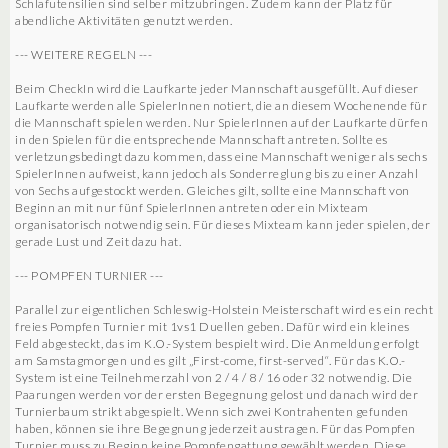
Schlafutensilien sind selber mitzubringen. Zudem kann der Platz für
abendliche Aktivitäten genutzt werden.
--- WEITERE REGELN ---
Beim CheckIn wird die Laufkarte jeder Mannschaft ausgefüllt. Auf dieser
Laufkarte werden alle SpielerInnen notiert, die an diesem Wochenende für
die Mannschaft spielen werden. Nur SpielerInnen auf der Laufkarte dürfen
in den Spielen für die entsprechende Mannschaft antreten. Sollte es
verletzungsbedingt dazu kommen, dass eine Mannschaft weniger als sechs
SpielerInnen aufweist, kann jedoch als Sonderreglung bis zu einer Anzahl
von Sechs aufgestockt werden. Gleiches gilt, sollte eine Mannschaft von
Beginn an mit nur fünf SpielerInnen antreten oder ein Mixteam
organisatorisch notwendig sein. Für dieses Mixteam kann jeder spielen, der
gerade Lust und Zeit dazu hat.
--- POMPFEN TURNIER ---
Parallel zur eigentlichen Schleswig-Holstein Meisterschaft wird es ein recht
freies Pompfen Turnier mit 1vs1 Duellen geben. Dafür wird ein kleines
Feld abgesteckt, das im K.O.-System bespielt wird. Die Anmeldung erfolgt
am Samstagmorgen und es gilt „First-come, first-served“. Für das K.O.-
System ist eine Teilnehmerzahl von 2 / 4 / 8 / 16 oder 32 notwendig. Die
Paarungen werden vor der ersten Begegnung gelost und danach wird der
Turnierbaum strikt abgespielt. Wenn sich zwei Kontrahenten gefunden
haben, können sie ihre Begegnung jederzeit austragen. Für das Pompfen
Turnier muss zu Beginn keine Pompfengattung gewählt werden. Diese