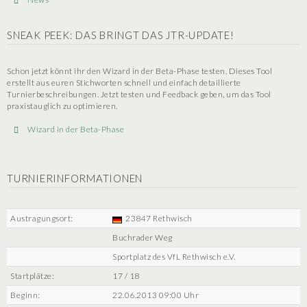
SNEAK PEEK: DAS BRINGT DAS JTR-UPDATE!
Schon jetzt könnt ihr den Wizard in der Beta-Phase testen. Dieses Tool
erstellt aus euren Stichworten schnell und einfach detaillierte
Turnierbeschreibungen. Jetzt testen und Feedback geben, um das Tool
praxistauglich zu optimieren.
Wizard in der Beta-Phase
TURNIERINFORMATIONEN
Austragungsort:
23847 Rethwisch
Buchrader Weg
Sportplatz des VfL Rethwisch e.V.
Startplätze:
17 / 18
Beginn:
22.06.2013 09:00 Uhr