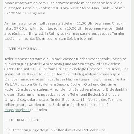
Mannschaft wird an dem Turnierwochenende mindestens sieben Spiele
austragen. Gespielt werden 2x100 bzw. 2x80 Steine. Das Finale wird mit
3x100 Steinen angesetzt.
Am Samstagmorgen soll das erste Spiel um 11:00 Uhr beginnen, CheckIn
ist ab 09:00 Uhr. Am Sonntag soll um 10:00 Uhr begonnen werden. Seid
also pünktlich. Ihr wisst, in Rethwisch kann es passieren, dass das Turnier
tatsächlich rechtzeitig mit den ersten Spielen beginnt.
--- VERPFLEGUNG ---
Jeder Mannschaft wird ein Sixpack Wasser für das Wochenende kostenlos
zur Verfügung gestellt. Am Samstag und am Sonntag wird es zwischen
08:00 Uhr und 11:00 Uhr zum Frühstück belegte Brötchen und Brote, Eier
sowie Kaffee, Kakao, Milch und Tee zu wirklich günstigen Preisen geben.
Darüber hinaus wird es im Laufe des Nachmittages möglich sein, direkt am
Platz Wurst vom Grill, kleinere Snacks, Kuchen, Obst und Getränke
kostengünstig zu erstehen. Ansonsten gilt Selbstverpflegung. Bitte denkt in
diesem Zusammenhang evtl. an eigene Teller und Besteck (schont die
Umwelt) sowie daran, dass für den Eigenbedarf im Vorfeld des Turniers
selber gesorgt werden muss. Einkaufsmöglichkeiten sind hier (
maps.google.de
) zu finden.
--- ÜBERNACHTUNG ---
Die Unterbringung erfolgt in Zelten direkt vor Ort. Zelte und