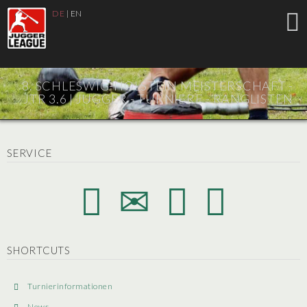
DE
|
EN
8. SCHLESWIG-HOLSTEIN MEISTERSCHAFT -
JTR 3.6 |
JUGGER - TURNIERE - RANGLISTEN
SERVICE
SHORTCUTS
Turnierinformationen
News