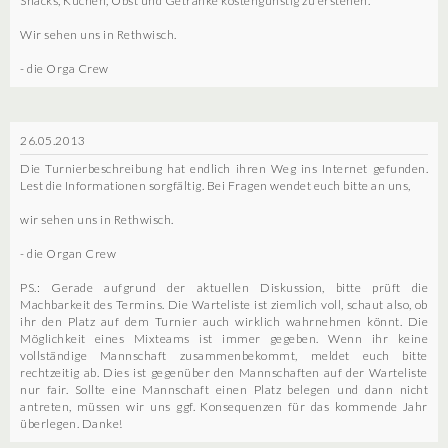
Snacks, Kuchen, Obst und Getränke kostengünstig zu erstehen.
Wir sehen uns in Rethwisch.
- die Orga Crew
26.05.2013
Die Turnierbeschreibung hat endlich ihren Weg ins Internet gefunden.
Lest die Informationen sorgfältig. Bei Fragen wendet euch bitte an uns,
wir sehen uns in Rethwisch.
- die Organ Crew
PS.: Gerade aufgrund der aktuellen Diskussion, bitte prüft die
Machbarkeit des Termins. Die Warteliste ist ziemlich voll, schaut also, ob
ihr den Platz auf dem Turnier auch wirklich wahrnehmen könnt. Die
Möglichkeit eines Mixteams ist immer gegeben. Wenn ihr keine
vollständige Mannschaft zusammenbekommt, meldet euch bitte
rechtzeitig ab. Dies ist gegenüber den Mannschaften auf der Warteliste
nur fair. Sollte eine Mannschaft einen Platz belegen und dann nicht
antreten, müssen wir uns ggf. Konsequenzen für das kommende Jahr
überlegen. Danke!