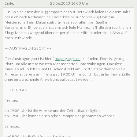
Ende:
23.06.2013 16:00 Uhr
Die SpielerInnen der Juggersparte des VfL Rethwisch laden in diesem Jahr
herzlich nach Rethwisch bei Bad Oldesloe zur Schleswig-Holstein
Meisterschaft ein. Dabei steht für jeden vor allem der Spaß im
Vordergrund. Eingeladen ist demnach jede Mannschaft, die den sportlichen
Ehrgeiz nicht zwingend über das persönliche Miteinander stellt. Also, auf
nach Rethwisch!
--- AUSTRAGUNGSORT ---
Der Austragungsort ist hier (
maps.google.de
) zu finden. Dort ist genug
Platz, um alle interessierten Mannschaften unterzubringen. Darüber
hinaus sind Toiletten und Duschen direkt am Sportplatz vorhanden. Die
Anreise ist bereits am Freitag ab 19:00 Uhr möglich. Es dürfen keine Zelte
ohne entsprechende Anweisung aufgebaut werden.
--- ZEITPLAN ---
Freitag:
ab 19:00 Uhr ist die Anreise und der Zeltaufbau möglich
ab 19:00 Uhr können auch schon Pompfen abgenommen werden
Samstag:
ab 08:00 Uhr Frühstück am Sportplatz