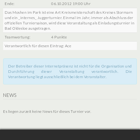
Ende:
06.10.2012 19:00 Uhr
Das Moshen im Park ist eine Art Kreismeisterschaft des Kreises Stormarn
und ein _internes_ Juggerturnier. Einmal im Jahr, immer als Abschluss der
offiziellen Turniersaison, wird diese Veranstaltung als Einladungsturnier in
Bad Oldesloe ausgetragen.
Teamwertung:
4 Punkte
Verantwortlich für diesen Eintrag: Ace
Der Betreiber dieser Internetpräsenz ist nicht für die Organisation und
Durchführung dieser Veranstaltung verantwortlich. Die
Verantwortung liegt ausschließlich bei dem Veranstalter.
NEWS
Es liegen zurzeit keine News für dieses Turnier vor.