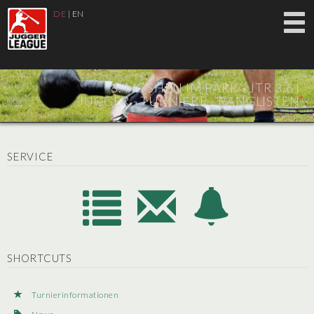
DE
|
EN
8. MOSHEN IM PARK - JTR 3.6 |
JUGGER - TURNIERE - RANGLISTEN
SERVICE
SHORTCUTS
Turnierinformationen