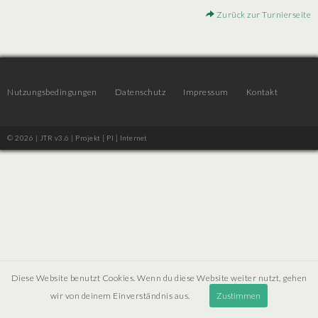
Zurück zur Turnierseite
Nutzungsbedingungen
Datenschutz
Impressum
Kontakt
© 2026 | JTR v3.6 |
Projekt [ PI ] Internet
Diese Website benutzt Cookies. Wenn du diese Website weiter nutzt, gehen
wir von deinem Einverständnis aus.
Zustimmen