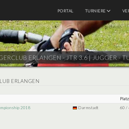
PORTAL
TURNIERE
VE
GERCLUB ERLANGEN - JTR 3.6 |
JUGGER - T
CLUB ERLANGEN
Platz
ampionship 2018
Darmstadt
60 /