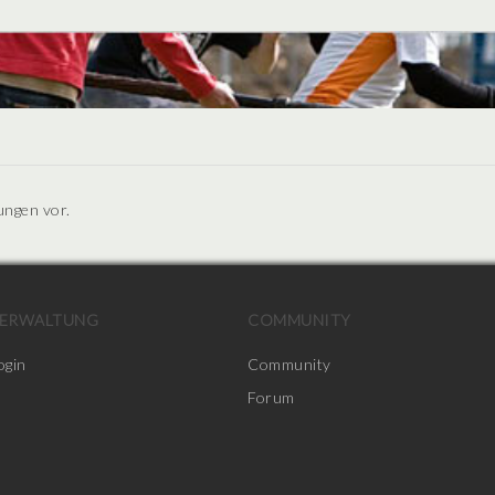
ungen vor.
ERWALTUNG
COMMUNITY
ogin
Community
Forum