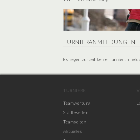
TURNIERANMELDUNGEN
Es liegen zurzeit keine Turnieranmeld
TURNIERE
V
Teamwertung
L
Städteseiten
Teamseiten
Aktuelles