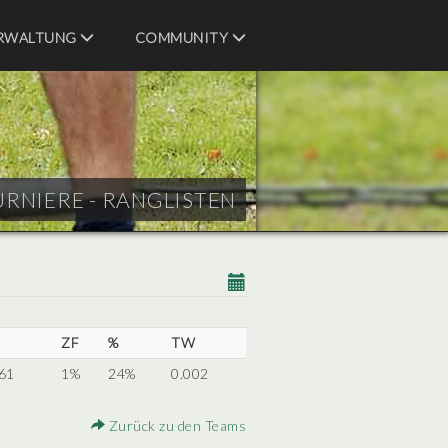
RWALTUNG
COMMUNITY
URNIERE - RANGLISTEN
ZF
%
TW
 61
1%
24%
0.002
Zurück zu den Teams