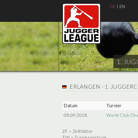
DE
|
EN
1. JUG
ERLANGEN - 1. JUGGER
Datum
Turnier
08.09.2018
World Club Ch
ZF = Zeitfaktor
TW = Turnierwertung